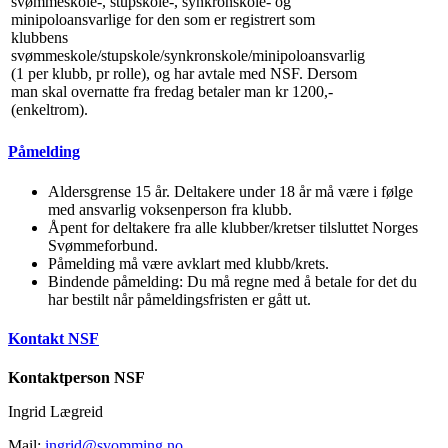
svømmeskole-, stupskole-, synkronskole- og
minipoloansvarlige for den som er registrert som
klubbens
svømmeskole/stupskole/synkronskole/minipoloansvarlig
(1 per klubb, pr rolle), og har avtale med NSF. Dersom
man skal overnatte fra fredag betaler man kr 1200,-
(enkeltrom).
Påmelding
Aldersgrense 15 år. Deltakere under 18 år må være i følge
med ansvarlig voksenperson fra klubb.
Åpent for deltakere fra alle klubber/kretser tilsluttet Norges
Svømmeforbund.
Påmelding må være avklart med klubb/krets.
Bindende påmelding: Du må regne med å betale for det du
har bestilt når påmeldingsfristen er gått ut.
Kontakt NSF
Kontaktperson NSF
Ingrid Lægreid
Mail:
ingrid@svomming.no