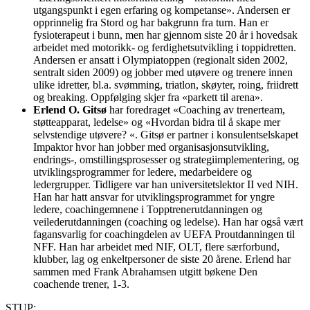
utgangspunkt i egen erfaring og kompetanse». Andersen er
opprinnelig fra Stord og har bakgrunn fra turn. Han er
fysioterapeut i bunn, men har gjennom siste 20 år i hovedsak
arbeidet med motorikk- og ferdighetsutvikling i toppidretten.
Andersen er ansatt i Olympiatoppen (regionalt siden 2002,
sentralt siden 2009) og jobber med utøvere og trenere innen
ulike idretter, bl.a. svømming, triatlon, skøyter, roing, friidrett
og breaking. Oppfølging skjer fra «parkett til arena».
Erlend O. Gitsø
har foredraget «Coaching av trenerteam,
støtteapparat, ledelse» og «Hvordan bidra til å skape mer
selvstendige utøvere? «. Gitsø er partner i konsulentselskapet
Impaktor hvor han jobber med organisasjonsutvikling,
endrings-, omstillingsprosesser og strategiimplementering, og
utviklingsprogrammer for ledere, medarbeidere og
ledergrupper. Tidligere var han universitetslektor II ved NIH.
Han har hatt ansvar for utviklingsprogrammet for yngre
ledere, coachingemnene i Topptrenerutdanningen og
veilederutdanningen (coaching og ledelse). Han har også vært
fagansvarlig for coachingdelen av UEFA Proutdanningen til
NFF. Han har arbeidet med NIF, OLT, flere særforbund,
klubber, lag og enkeltpersoner de siste 20 årene. Erlend har
sammen med Frank Abrahamsen utgitt bøkene Den
coachende trener, 1-3.
STUP: