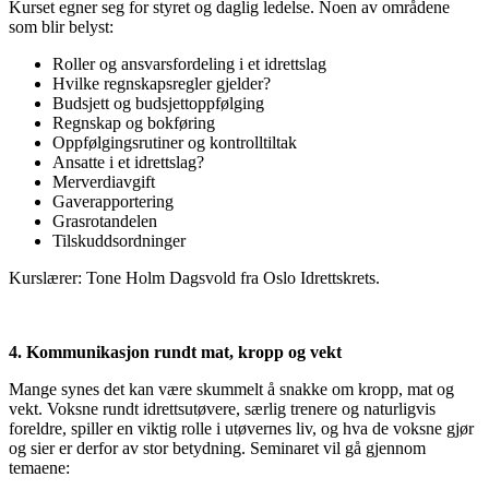
Kurset egner seg for styret og daglig ledelse. Noen av områdene
som blir belyst:
Roller og ansvarsfordeling i et idrettslag
Hvilke regnskapsregler gjelder?
Budsjett og budsjettoppfølging
Regnskap og bokføring
Oppfølgingsrutiner og kontrolltiltak
Ansatte i et idrettslag?
Merverdiavgift
Gaverapportering
Grasrotandelen
Tilskuddsordninger
Kurslærer: Tone Holm Dagsvold fra Oslo Idrettskrets.
4. Kommunikasjon rundt mat, kropp og vekt
Mange synes det kan være skummelt å snakke om kropp, mat og
vekt. Voksne rundt idrettsutøvere, særlig trenere og naturligvis
foreldre, spiller en viktig rolle i utøvernes liv, og hva de voksne gjør
og sier er derfor av stor betydning.
Seminaret vil gå gjennom
temaene: