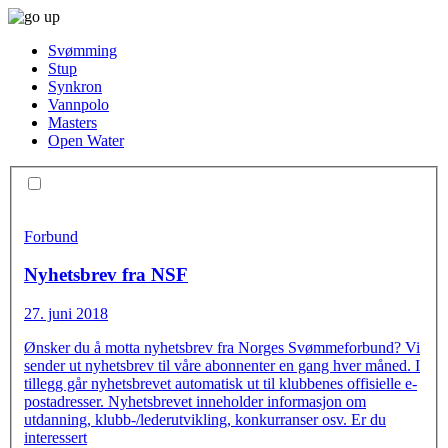
Svømming
Stup
Synkron
Vannpolo
Masters
Open Water
Forbund
Nyhetsbrev fra NSF
27. juni 2018
Ønsker du å motta nyhetsbrev fra Norges Svømmeforbund? Vi
sender ut nyhetsbrev til våre abonnenter en gang hver måned. I
tillegg går nyhetsbrevet automatisk ut til klubbenes offisielle e-
postadresser. Nyhetsbrevet inneholder informasjon om
utdanning, klubb-/lederutvikling, konkurranser osv. Er du
interessert