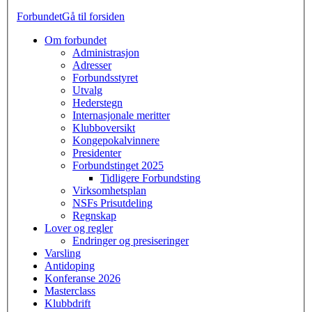
Forbundet
Gå til forsiden
Om forbundet
Administrasjon
Adresser
Forbundsstyret
Utvalg
Hederstegn
Internasjonale meritter
Klubboversikt
Kongepokalvinnere
Presidenter
Forbundstinget 2025
Tidligere Forbundsting
Virksomhetsplan
NSFs Prisutdeling
Regnskap
Lover og regler
Endringer og presiseringer
Varsling
Antidoping
Konferanse 2026
Masterclass
Klubbdrift