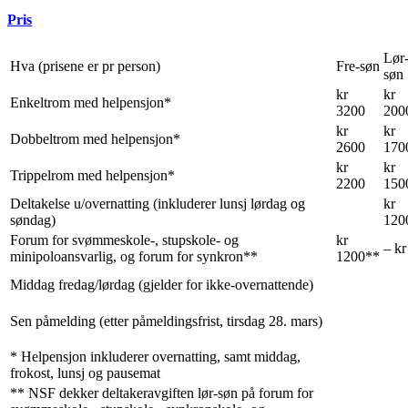
Pris
Lør
Hva (prisene er pr person)
Fre-søn
søn
kr
kr
Enkeltrom med helpensjon*
3200
200
kr
kr
Dobbeltrom med helpensjon*
2600
170
kr
kr
Trippelrom med helpensjon*
2200
150
Deltakelse u/overnatting (inkluderer lunsj lørdag og
kr
søndag)
120
Forum for svømmeskole-, stupskole- og
kr
– kr
minipoloansvarlig, og forum for synkron**
1200**
Middag fredag/lørdag (gjelder for ikke-overnattende)
Sen påmelding (etter påmeldingsfrist, tirsdag 28. mars)
* Helpensjon inkluderer overnatting, samt middag,
frokost, lunsj og pausemat
** NSF dekker deltakeravgiften lør-søn på forum for