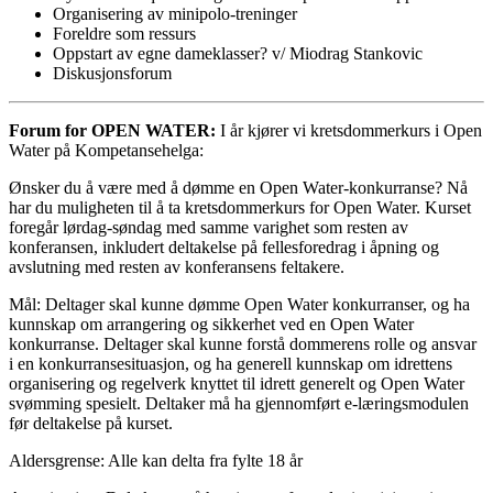
Organisering av minipolo-treninger
Foreldre som ressurs
Oppstart av egne dameklasser? v/ Miodrag Stankovic
Diskusjonsforum
Forum for OPEN WATER:
I år kjører vi kretsdommerkurs i Open
Water på Kompetansehelga:
Ønsker du å være med å dømme en Open Water-konkurranse? Nå
har du muligheten til å ta kretsdommerkurs for Open Water. Kurset
foregår lørdag-søndag med samme varighet som resten av
konferansen, inkludert deltakelse på fellesforedrag i åpning og
avslutning med resten av konferansens feltakere.
Mål: Deltager skal kunne dømme Open Water konkurranser, og ha
kunnskap om arrangering og sikkerhet ved en Open Water
konkurranse. Deltager skal kunne forstå dommerens rolle og ansvar
i en konkurransesituasjon, og ha generell kunnskap om idrettens
organisering og regelverk knyttet til idrett generelt og Open Water
svømming spesielt. Deltaker må ha gjennomført e-læringsmodulen
før deltakelse på kurset.
Aldersgrense: Alle kan delta fra fylte 18 år