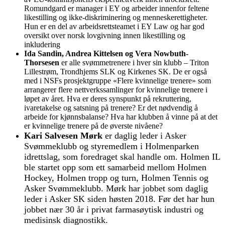
Romundgard er manager i EY og arbeider innenfor feltene
likestilling og ikke-diskriminering og menneskerettigheter.
Hun er en del av arbeidsrettsteamet i EY Law og har god
oversikt over norsk lovgivning innen likestilling og
inkludering
Ida Sandin, Andrea Kittelsen og Vera Nowbuth-
Thorsesen
er alle svømmetrenere i hver sin klubb – Triton
Lillestrøm, Trondhjems SLK og Kirkenes SK. De er også
med i NSFs prosjektgruppe «Flere kvinnelige trenere» som
arrangerer flere nettverkssamlinger for kvinnelige trenere i
løpet av året. Hva er deres synspunkt på rekruttering,
ivaretakelse og satsning på trenere? Er det nødvendig å
arbeide for kjønnsbalanse? Hva har klubben å vinne på at det
er kvinnelige trenere på de øverste nivåene?
Kari Salvesen Mørk
er daglig leder i Asker
Svømmeklubb og styremedlem i Holmenparken
idrettslag, som foredraget skal handle om. Holmen IL
ble startet opp som ett samarbeid mellom Holmen
Hockey, Holmen tropp og turn, Holmen Tennis og
Asker Svømmeklubb. Mørk har jobbet som daglig
leder i Asker SK siden høsten 2018. Før det har hun
jobbet nær 30 år i privat farmasøytisk industri og
medisinsk diagnostikk.