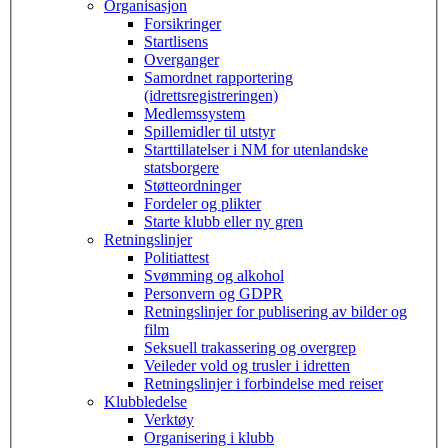
Organisasjon
Forsikringer
Startlisens
Overganger
Samordnet rapportering
(idrettsregistreringen)
Medlemssystem
Spillemidler til utstyr
Starttillatelser i NM for utenlandske
statsborgere
Støtteordninger
Fordeler og plikter
Starte klubb eller ny gren
Retningslinjer
Politiattest
Svømming og alkohol
Personvern og GDPR
Retningslinjer for publisering av bilder og
film
Seksuell trakassering og overgrep
Veileder vold og trusler i idretten
Retningslinjer i forbindelse med reiser
Klubbledelse
Verktøy
Organisering i klubb