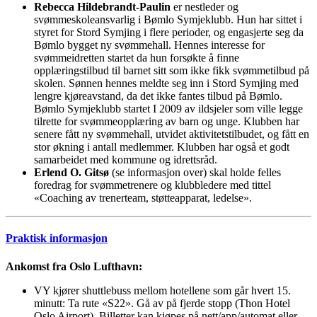
Rebecca Hildebrandt-Paulin
er nestleder og
svømmeskoleansvarlig i Bømlo Symjeklubb. Hun har sittet i
styret for Stord Symjing i flere perioder, og engasjerte seg da
Bømlo bygget ny svømmehall. Hennes interesse for
svømmeidretten startet da hun forsøkte å finne
opplæringstilbud til barnet sitt som ikke fikk svømmetilbud på
skolen. Sønnen hennes meldte seg inn i Stord Symjing med
lengre kjøreavstand, da det ikke fantes tilbud på Bømlo.
Bømlo Symjeklubb startet I 2009 av ildsjeler som ville legge
tilrette for svømmeopplæring av barn og unge. Klubben har
senere fått ny svømmehall, utvidet aktivitetstilbudet, og fått en
stor økning i antall medlemmer. Klubben har også et godt
samarbeidet med kommune og idrettsråd.
Erlend O. Gitsø
(se informasjon over) skal holde felles
foredrag for svømmetrenere og klubbledere med tittel
«Coaching av trenerteam, støtteapparat, ledelse».
Praktisk informasjon
Ankomst fra Oslo Lufthavn:
VY kjører shuttlebuss mellom hotellene som går hvert 15.
minutt: Ta rute «S22». Gå av på fjerde stopp (Thon Hotel
Oslo Airport). Billetter kan kjøpes på nett/app/automat eller