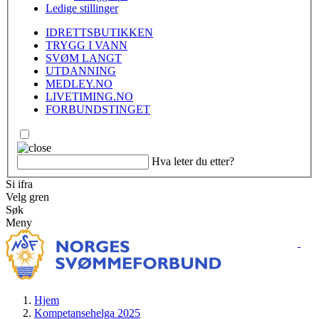
Ledige stillinger
IDRETTSBUTIKKEN
TRYGG I VANN
SVØM LANGT
UTDANNING
MEDLEY.NO
LIVETIMING.NO
FORBUNDSTINGET
Hva leter du etter?
Si ifra
Velg gren
Søk
Meny
Hjem
Kompetansehelga 2025