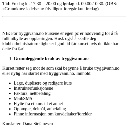
Tid
: Fredag kl. 17.30 – 20.00 og lørdag kl. 09.00-10.30. (OBS:
«Grunnkurs: ledelse av frivillige» foregår kun fredag)
NB: For tryggivann.no-kursene er egen pc er nødvendig for å få
fullt utbytte av opplæringen. Husk også å skaffe deg
klubbadministratorrettigheter i god tid før kurset hvis du ikke har
dette fra før!
Grunnleggende bruk av tryggivann.no
Kurset retter seg mot de som skal begynne å bruke tryggivann.no
eller nylig har startet med tryggivann.no. Innhold:
Lage, duplisere og redigere kurs
Instruktørfunksjonene
Faktura, nettbetaling
Mail/SMS
Flytte fra et kurs til et annet
Oppmøte, delmål, anbefaling
Finne informasjon om kursdeltaker/forelder
Kurslærer: Dana Stefanescu