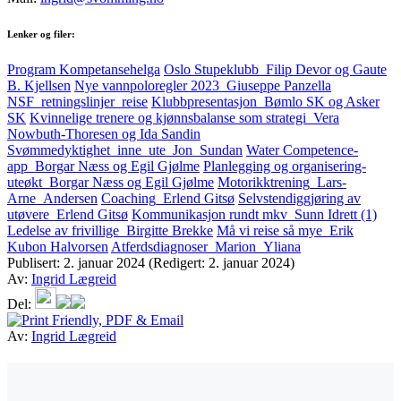
Lenker og filer:
Program Kompetansehelga
Oslo Stupeklubb_Filip Devor og Gaute
B. Kjellsen
Nye vannpoloregler 2023_Giuseppe Panzella
NSF_retningslinjer_reise
Klubbpresentasjon_Bømlo SK og Asker
SK
Kvinnelige trenere og kjønnsbalanse som strategi_Vera
Nowbuth-Thoresen og Ida Sandin
Svømmedyktighet_inne_ute_Jon_Sundan
Water Competence-
app_Borgar Næss og Egil Gjølme
Planlegging og organisering-
uteøkt_Borgar Næss og Egil Gjølme
Motorikktrening_Lars-
Arne_Andersen
Coaching_Erlend Gitsø
Selvstendiggjøring av
utøvere_Erlend Gitsø
Kommunikasjon rundt mkv_Sunn Idrett (1)
Ledelse av frivillige_Birgitte Brekke
Må vi reise så mye_Erik
Kubon Halvorsen
Atferdsdiagnoser_Marion_Yliana
Publisert:
2. januar 2024
(Redigert: 2. januar 2024)
Av:
Ingrid Lægreid
Del:
Av:
Ingrid Lægreid