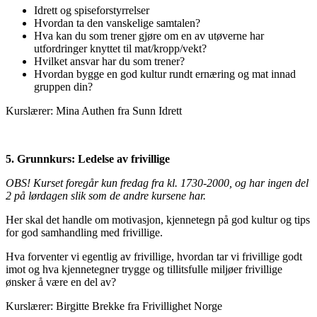
Idrett og spiseforstyrrelser
Hvordan ta den vanskelige samtalen?
Hva kan du som trener gjøre om en av utøverne har
utfordringer knyttet til mat/kropp/vekt?
Hvilket ansvar har du som trener?
Hvordan bygge en god kultur rundt ernæring og mat innad
gruppen din?
Kurslærer: Mina Authen fra Sunn Idrett
5. Grunnkurs: Ledelse av frivillige
OBS! Kurset foregår kun fredag fra kl. 1730-2000, og har ingen del
2 på lørdagen slik som de andre kursene har.
Her skal det handle om motivasjon, kjennetegn på god kultur og tips
for god samhandling med frivillige.
Hva forventer vi egentlig av frivillige, hvordan tar vi frivillige godt
imot og hva kjennetegner trygge og tillitsfulle miljøer frivillige
ønsker å være en del av?
Kurslærer: Birgitte Brekke fra Frivillighet Norge