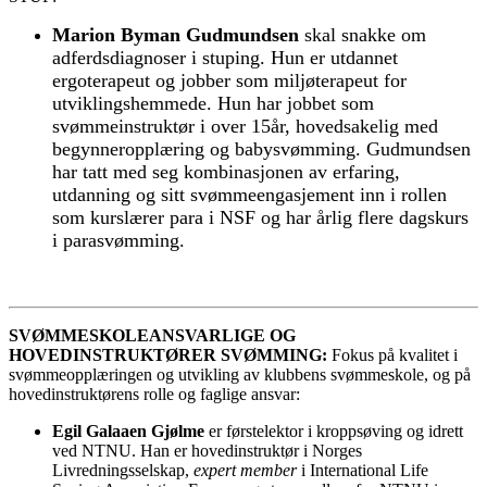
Marion Byman Gudmundsen
skal snakke om
adferdsdiagnoser i stuping. Hun er utdannet
ergoterapeut og jobber som miljøterapeut for
utviklingshemmede. Hun har jobbet som
svømmeinstruktør i over 15år, hovedsakelig med
begynneropplæring og babysvømming. Gudmundsen
har tatt med seg kombinasjonen av erfaring,
utdanning og sitt svømmeengasjement inn i rollen
som kurslærer para i NSF og har årlig flere dagskurs
i parasvømming.
SVØMMESKOLEANSVARLIGE OG
HOVEDINSTRUKTØRER SVØMMING:
Fokus på kvalitet i
svømmeopplæringen og utvikling av klubbens svømmeskole, og på
hovedinstruktørens rolle og faglige ansvar:
Egil Galaaen Gjølme
er førstelektor i kroppsøving og idrett
ved NTNU. Han er hovedinstruktør i Norges
Livredningsselskap,
expert member
i International Life