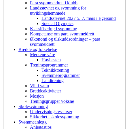
Para svømmeidrett i klubb
Landsstevnet og svømming for
utviklingshemmede
Landsstevnet 2027 5.-7. mars i Egersund
Special Olympics
Klassifisering i svømming
Kompetanse om para svømmeidrett
Økonomi og tilskuddsordninger – para
svømmeidrett
Bredde og folkehelse
Merkene våre
Havhesten
Treningsprogrammer
Teknikktrening
Svømmeprogrammer
Landtrening
Vill i vann
Breddeaktiviteter
Mosjon
Treningsgrupper voksne
Skolesvømming
Undervisningsressurser
Sikkerhet i skolesvømming
Svømmeanlegg
Anleggstips