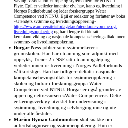
Saving Association Europe og styremedlem for NTNU i
Flyte. Egil er veileder innenfor elv, hav, kano og livredning i
Norges Padleforbund og leder forskergruppa Water
Competence ved NTNU. Egil er redaktør og forfatter av boka
«Utendørs svømme og livredningsopplæring»
https://www.universitetsforlaget.no/utendors-svomme-og-
livredningsopplaering
og har i lengre tid bidratt i
læreplanutvikling og nasjonale kompetansehevingstiltak innen
svømme- og livredingsopplæring.
Borgar Ness
jobber som svømmelærer i
grunnskolen. Han har utdanning som adjunkt med
opprykk, Trener 2 i NSF sitt utdanningsløp og
veileder innenfor livredning i Norges Padleforbunds
våttkortstige. Han har tidligere deltatt i nasjonale
kompetansehevingstiltak for svømmeopplæring i
skolen og bidrar i forskningsgruppa Water
Competence ved NTNU. Borgar er også gründer av
appen og nettressursen «Water Competence». Dette
er læringsverktøy utviklet for undervisning i
svømming, livredning og selvberging inne og ute
under alle årstider.
Marion Byman Gudmundsen
skal snakke om
adferdsdiagnoser og svømmeopplæring. Hun er