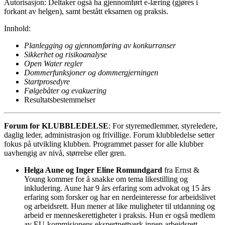
Autorisasjon: Deltaker også ha gjennomført e-læring (gjøres i
forkant av helgen), samt bestått eksamen og praksis.
Innhold:
Planlegging og gjennomføring av konkurranser
Sikkerhet og risikoanalyse
Open Water regler
Dommerfunksjoner og dommergjerningen
Startprosedyre
Følgebåter og evakuering
Resultatsbestemmelser
Forum for KLUBBLEDELSE
: For styremedlemmer, styreledere,
daglig leder, administrasjon og frivillige. Forum klubbledelse setter
fokus på utvikling klubben. Programmet passer for alle klubber
uavhengig av nivå, størrelse eller gren.
Helga Aune og Inger Eline Romundgard
fra Ernst &
Young kommer for å snakke om tema likestilling og
inkludering. Aune har 9 års erfaring som advokat og 15 års
erfaring som forsker og har en nerdeinteresse for arbeidslivet
og arbeidsrett. Hun mener at like muligheter til utdanning og
arbeid er menneskerettigheter i praksis. Hun er også medlem
av EU-kommisjonens ekspertnettverk innen arbeidsrett.