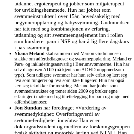
utdannet ergoterapeut og jobber som miljøterapeut
for utviklingshemmede. Hun har jobbet som
svømmeinstruktør i over 15år, hovedsakelig med
begynneropplæring og babysvømming. Gudmundsen
har tatt med seg kombinasjonen av erfaring,
utdanning og sitt svømmeengasjement inn i rollen
som kurslærer para i NSF og har årlig flere dagskurs
i parasvømming.
Yliana Meland
skal sammen med Marion Gudmundsen
snakke om adferdsdiagnoser og svømmeppplæring. Meland er
Para- og inkluderingsansvarlig i Bærumsvømmerne. Hun har
selv diagnosen ADD (nå kjent som ADHD uoppmerksom
type). Som tidligere svømmer har hun selv erfart og lært seg
hva som fungerer og hva som ikke fungerer. Hun har også
lært seg teknikker for mestring. Meland har jobbet som
svømmeinstruktør og trener siden 2009 og bruker egne
erfaringer i møte med og tilrettelegging for barn og unge med
adferdsdiagnoser.
Jon Sundan
har foredraget «Vurdering av
svømmedyktighet: Overføringsverdi av
svømmeferdigheter inne/ute» Han er er
doktorgradsstudent og medlem av forskningsgruppen
fysisk aktivitet og motorisk læring ved NTNU. Han