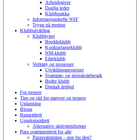
Arbeidsgiver
Daglig leder
Klubbpakka
Informasjonshefte NSF
Trygg på trening
Klubbutvikling
Klubbtyper
Breddeklubb
Konkurranseklubb
NM-klubb
Eliteklubb
Verktøy og prosesser
Utviklingsprosesser
Svømme- og grenskolebesøk
Bedre klubb
Digitalt årshjul
For trenere
Tips og råd for utøvere og trenere
Utdanning
Blogg
Barneidrett
Ungdomsidrett
Alternative aktivitetsformer
Para svømmeidrett for alle
Parasvømming – noe for deg?