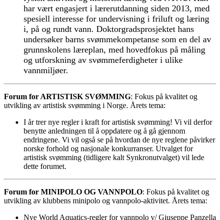
har vært engasjert i lærerutdanning siden 2013, med
spesiell interesse for undervisning i friluft og læring
i, på og rundt vann. Doktorgradsprosjektet hans
undersøker barns svømmekompetanse som en del av
grunnskolens læreplan, med hovedfokus på måling
og utforskning av svømmeferdigheter i ulike
vannmiljøer.
Forum for ARTISTISK SVØMMING
: Fokus på kvalitet og
utvikling av artistisk svømming i Norge. Årets tema:
I år trer nye regler i kraft for artistisk svømming! Vi vil derfor
benytte anledningen til å oppdatere og å gå gjennom
endringene. Vi vil også se på hvordan de nye reglene påvirker
norske forhold og nasjonale konkurranser. Utvalget for
artistisk svømming (tidligere kalt Synkronutvalget) vil lede
dette forumet.
Forum for MINIPOLO OG VANNPOLO
: Fokus på kvalitet og
utvikling av klubbens minipolo og vannpolo-aktivitet. Årets tema:
Nye World Aquatics-regler for vannpolo v/ Giuseppe Panzella