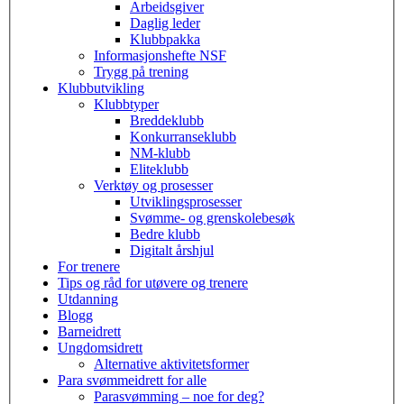
Arbeidsgiver
Daglig leder
Klubbpakka
Informasjonshefte NSF
Trygg på trening
Klubbutvikling
Klubbtyper
Breddeklubb
Konkurranseklubb
NM-klubb
Eliteklubb
Verktøy og prosesser
Utviklingsprosesser
Svømme- og grenskolebesøk
Bedre klubb
Digitalt årshjul
For trenere
Tips og råd for utøvere og trenere
Utdanning
Blogg
Barneidrett
Ungdomsidrett
Alternative aktivitetsformer
Para svømmeidrett for alle
Parasvømming – noe for deg?