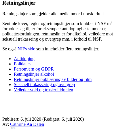
Retningslinjer
Retningslinjer som gjelder alle medlemmer i norsk idrett.
Sentrale lover, regler og retningslinjer som klubber i NSF må
forholde seg til, er for eksempel: antidopingbestemmelser,
politiattestordningen, retningslinjer for alkohol, veiledere mot
seksuall trakasseing og overgrep mm. i forhold til NSF.
Se også
NIFs side
som inneholder flere retningslinjer.
Antidoping
Politiattest
Personvern og GDPR
Retningslinjer alkohol
Retningslinjer publisering av bilder og film
Seksuell trakassering og overgrep
Veileder vold og trusler i idretten
Publisert:
6. juli 2020
(Redigert: 6. juli 2020)
Av:
Cathrine Aa Dalen