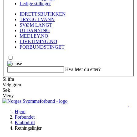
Ledige stillinger
IDRETTSBUTIKKEN
TRYGG I VANN
SVØM LANGT
UTDANNING
MEDLEY.NO
LIVETIMING.NO
FORBUNDSTINGET
Hva leter du etter?
Si ifra
Velg gren
Søk
Meny
Hjem
Forbundet
Klubbdrift
Retningslinjer