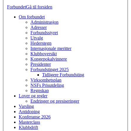
Forbundet
Gå til forsiden
Om forbundet
Administrasjon
Adresser
Forbundsstyret
Utvalg
Hederstegn
Internasjonale meritter
Klubboversikt
Kongepokalvinnere
Presidenter
Forbundstinget 2025
Tidligere Forbundsting
Virksomhetsplan
NSFs Prisutdeling
Regnskap
Lover og regler
Endringer og presiseringer
Varsling
Antidoping
Konferanse 2026
Masterclass
Klubbdrift