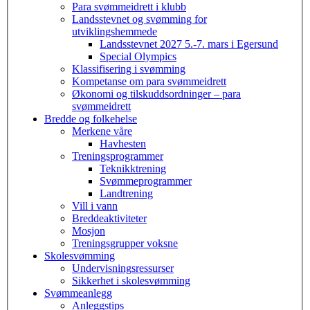
Para svømmeidrett i klubb
Landsstevnet og svømming for
utviklingshemmede
Landsstevnet 2027 5.-7. mars i Egersund
Special Olympics
Klassifisering i svømming
Kompetanse om para svømmeidrett
Økonomi og tilskuddsordninger – para
svømmeidrett
Bredde og folkehelse
Merkene våre
Havhesten
Treningsprogrammer
Teknikktrening
Svømmeprogrammer
Landtrening
Vill i vann
Breddeaktiviteter
Mosjon
Treningsgrupper voksne
Skolesvømming
Undervisningsressurser
Sikkerhet i skolesvømming
Svømmeanlegg
Anleggstips