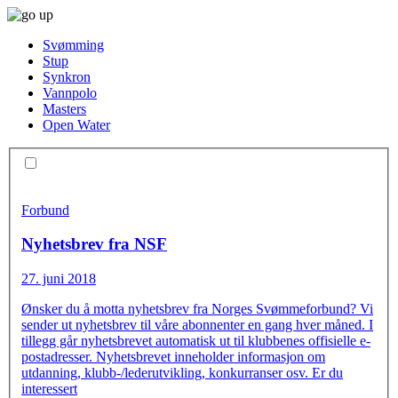
Svømming
Stup
Synkron
Vannpolo
Masters
Open Water
Forbund
Nyhetsbrev fra NSF
27. juni 2018
Ønsker du å motta nyhetsbrev fra Norges Svømmeforbund? Vi
sender ut nyhetsbrev til våre abonnenter en gang hver måned. I
tillegg går nyhetsbrevet automatisk ut til klubbenes offisielle e-
postadresser. Nyhetsbrevet inneholder informasjon om
utdanning, klubb-/lederutvikling, konkurranser osv. Er du
interessert