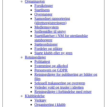
Organisasjon
Forsikringer
Startlisens
Overganger
Samordnet rapportering
(idrettsregistreringen)
Medlemssystem
Spillemidler til utstyr
Starttillatelser i NM for utenlandske
statsborgere
Støtteordninger
Fordeler og plikter
Starte klubb eller ny gren
Retningslinjer
Politiattest
Svømming og alkohol
Personvern og GDPR
Retningslinjer for publisering av bilder og
film
Seksuell trakassering og overgrep
Veileder vold og trusler i idretten
Retningslinjer i forbindelse med reiser
Klubbledelse
Verktøy
Organisering i klubb