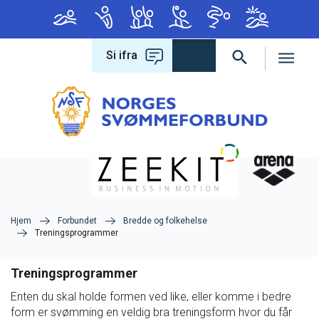
Si ifra
Forbundet
Om forbundet
Hva leter du etter?
Lover og regler
Varsling
Hjem
Forbundet
Bredde og folkehelse
Treningsprogrammer
Antidoping
Treningsprogrammer
Konferanse 2026
Enten du skal holde formen ved like, eller komme i bedre
form er svømming en veldig bra treningsform hvor du får