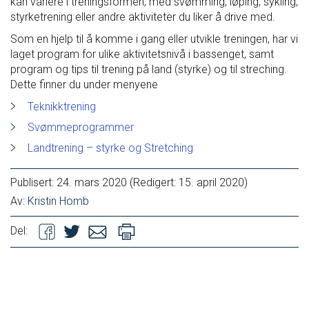
kan variere i treningsformen, med svømming, løping, sykling,
styrketrening eller andre aktiviteter du liker å drive med.
Ungdomsidrett
Som en hjelp til å komme i gang eller utvikle treningen, har vi
laget program for ulike aktivitetsnivå i bassenget, samt
Para svømmeidrett for alle
program og tips til trening på land (styrke) og til streching.
Dette finner du under menyene
Bredde og folkehelse
Teknikktrening
Svømmeprogrammer
Merkene våre
Landtrening – styrke og Stretching
Havhesten
Treningsprogrammer
Publisert:
24. mars 2020
(Redigert: 15. april 2020)
Teknikktrening
Av:
Kristin Homb
Svømmeprogrammer
Landtrening
Del:
Vill i vann
Breddeaktiviteter
Mosjon
Treningsgrupper voksne