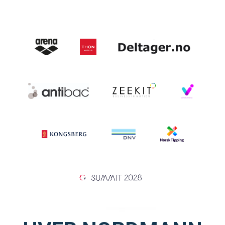
Skolesvømming
Svømmeanlegg
Ledige stillinger
IDRETTSBUTIKKEN
TRYGG I VANN
SVØM LANGT
UTDANNING
MEDLEY.NO
LIVETIMING.NO
FORBUNDSTINGET