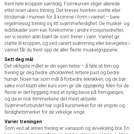
trent hele kroppen samtidig. Formkurven stiger allerede
Masterclass
etter noen ukers trening. Det kreves hverken svette eller
blodsmak i munnen for å komme i form i vannet – bare
regelmessig trening og litt svømmeferdighet. De muskel- og
Klubbdrift
leddskader som kan forekomme i andre mosjonsidretter,
ser vi nesten aldri blant de som trener i vann. Vannet gir
Klubbutvikling
støtte til kroppen, og ved variert svømming eller bevegelse i
vannet får du trent opp de aller fleste muskelgruppene.
For trenere
Sett deg mål
Det viktigste målet er din egen helse – å føle at trim og
trening gir deg bedre utholdenhet, lettere pust og bedre
Tips og råd for utøvere og trenere
humør. Noen har som mål å forbedre teknikken, og de bør
søke mot klubb eller kurs som gir slik opplæring. Men for de
Utdanning
fleste er det hyggelig med et synlig bevis på fremgangen,
og da er nok trimmerkene det mest aktuelle.
Svømmeforbundet har også kursmerker for de yngste og
Blogg
ferdighetsmerker for de virkelige ivrige.
Varier treningen
Barneidrett
Som ved all annen trening er variasjon og avveksling bra. En