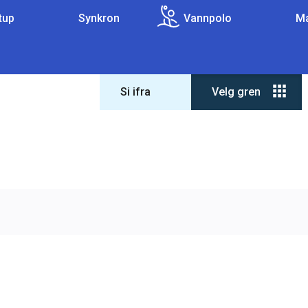
tup
Synkron
Vannpolo
Ma
Si ifra
Velg gren
Forbundet
Om forbundet
?
Lover og regler
Varsling
Antidoping