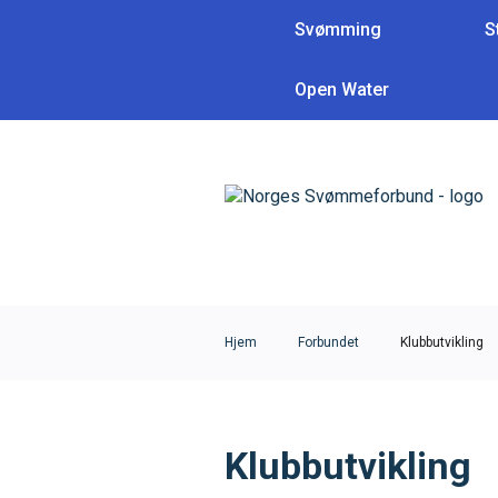
Svømming
S
Open Water
Hva leter du etter
Hjem
Forbundet
Klubbutvikling
Klubbutvikling