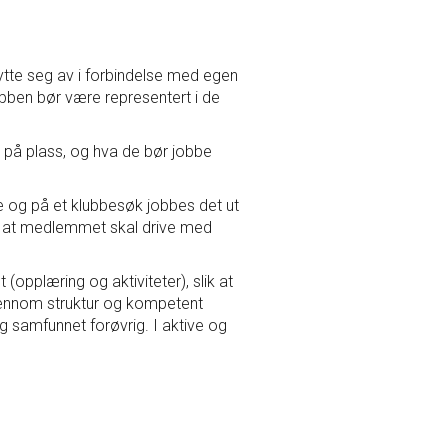
tte seg av i forbindelse med egen
lubben bør være representert i de
ha på plass, og hva de bør jobbe
pe og på et klubbesøk jobbes det ut
or at medlemmet skal drive med
opplæring og aktiviteter), slik at
jennom struktur og kompetent
og samfunnet forøvrig. I aktive og
søk