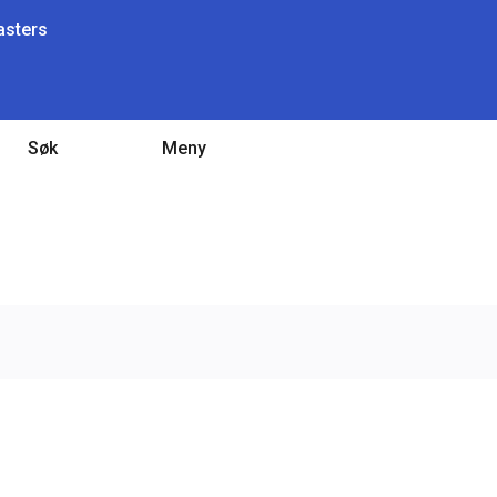
sters
Søk
Meny
Gå til forsiden