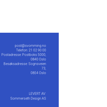
post@svomming.no
Telefon: 21 02 90 00
Postadresse: Postboks 5000,
0840 Oslo
Besøksadresse: Sognsveien
73,
0854 Oslo
LEVERT AV:
Sommerseth Design AS