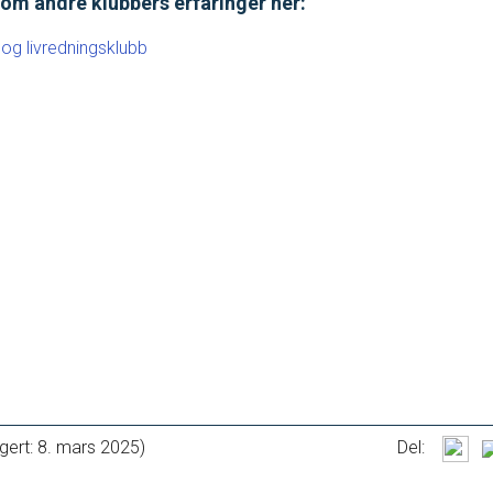
om andre klubbers erfaringer her:
Bredde og folkehelse
og livredningsklubb
Skolesvømming
Svømmeanlegg
Ledige stillinger
TRYGG I VANN
SVØM LANGT
LIVETIMING.NO
FORBUNDSTINGET
gert: 8. mars 2025)
Del: