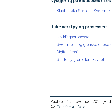
Nysgjerrig på klubbesøk? Les 
Klubbesøk i Sortland Svømme- 
Ulike verktøy og prosesser:
Utviklingsprosesser
Svømme – og grenskolebesøk
Digitalt årshjul
Starte ny gren eller aktivitet
IDRETTSBUTIKKEN
MEDLEY.NO
Publisert:
19. november 2015
(Redi
Av:
Cathrine Aa Dalen