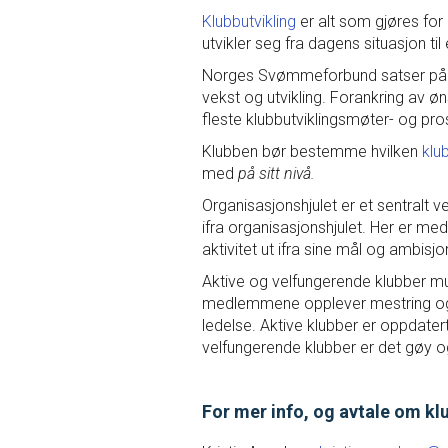
Klubbutvikling
er alt som gjøres for 
Forbund
utvikler seg fra dagens situasjon ti
Norges Svømmeforbund satser på kl
Nyhetsbrev fra NSF
vekst og utvikling. Forankring av øn
fleste klubbutviklingsmøter- og pro
27. juni 2018
Klubben bør bestemme hvilken
klu
med
på sitt nivå.
Ønsker du å motta nyhetsbrev fra Norges Svømmefo
nyhetsbrev til våre abonnenter en gang hver måned. I
Organisasjonshjulet er et sentralt 
automatisk ut til klubbenes offisielle e-postadresser
ifra organisasjonshjulet. Her er m
informasjon om utdanning, klubb-/lederutvikling, konk
aktivitet ut ifra sine mål og ambisjo
interessert
Aktive og velfungerende klubber mul
medlemmene opplever mestring og g
ledelse. Aktive klubber er oppdater
velfungerende klubber er det gøy o
For mer info, og avtale om k