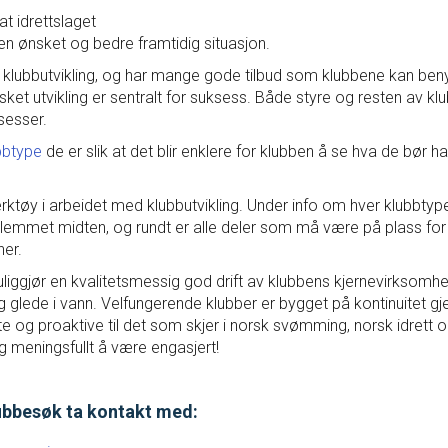
Konferanse 2026
at idrettslaget
l en ønsket og bedre framtidig situasjon.
ubbutvikling, og har mange gode tilbud som klubbene kan beny
Masterclass
sket utvikling er sentralt for suksess. Både styre og resten av k
sesser.
Klubbdrift
bbtype
de er slik at det blir enklere for klubben å se hva de bør 
rbund? Vi sender ut
Klubbutvikling
 tillegg går nyhetsbrevet
verktøy i arbeidet med klubbutvikling. Under info om hver klubbty
. Nyhetsbrevet inneholder
edlemmet midten, og rundt er alle deler som må være på plass f
urranser osv. Er du
Klubbtyper
ner.
Breddeklubb
iggjør en kvalitetsmessig god drift av klubbens kjernevirksomhet (
Konkurranseklubb
lede i vann. Velfungerende klubber er bygget på kontinuitet g
NM-klubb
te og proaktive til det som skjer i norsk svømming, norsk idrett 
Eliteklubb
g meningsfullt å være engasjert!
Verktøy og prosesser
Utviklingsprosesser
Svømme- og grenskolebe
lubbesøk ta kontakt med:
Bedre klubb
Digitalt årshjul