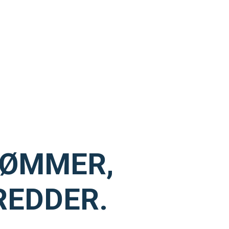
VØMMER,
REDDER.