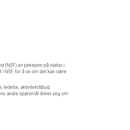
trenere
d (NSF) en pekepinn på status i
t i NSF, for å se om det kan være
ledelse, aktivitetstilbud,
mens andre spørsmål dreier seg om