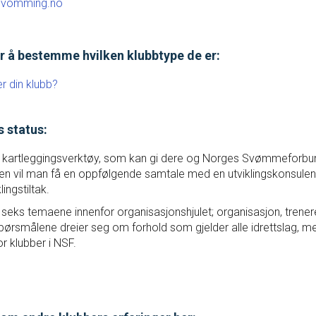
@svomming.no
For trenere
er å bestemme hvilken klubbtype de er:
Tips og råd for utøvere og 
r din klubb?
Utdanning
s status:
Blogg
et kartleggingsverktøy, som kan gi dere og Norges Svømmeforbun
sen vil man få en oppfølgende samtale med en utviklingskonsulen
ingstiltak.
Barneidrett
eks temaene innenfor organisasjonshjulet; organisasjon, trenere, 
ørsmålene dreier seg om forhold som gjelder alle idrettslag, 
Ungdomsidrett
r klubber i NSF.
Para svømmeidrett for alle