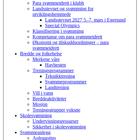
Para svømmeidrett i klubb
Landsstevnet og svømming for
utviklingshemmede
Landsstevnet 2027 5.-7. mars i Egersund
Special Olympics
Klassifisering i svømming
Kompetanse om para svømmeidrett
Økonomi og tilskuddsordninger – para
svømmeidrett
Bredde og folkehelse
Merkene våre
Havhesten
Treningsprogrammer
Teknikktrening
Svømmeprogrammer
Landtrening
Vill i vann
Breddeaktiviteter
Mosjon
Treningsgrupper voksne
Skolesvømming
Undervisningsressurser
Sikkerhet i skolesvømming
Svømmeanlegg
Anleggstips