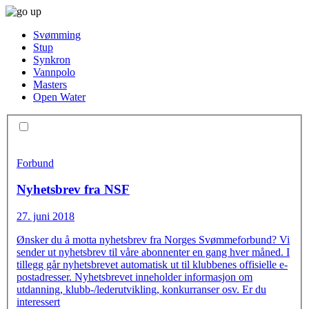
Svømming
Stup
Synkron
Vannpolo
Masters
Open Water
Forbund
Nyhetsbrev fra NSF
27. juni 2018
Ønsker du å motta nyhetsbrev fra Norges Svømmeforbund? Vi
sender ut nyhetsbrev til våre abonnenter en gang hver måned. I
tillegg går nyhetsbrevet automatisk ut til klubbenes offisielle e-
postadresser. Nyhetsbrevet inneholder informasjon om
utdanning, klubb-/lederutvikling, konkurranser osv. Er du
interessert