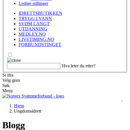
Ledige stillinger
IDRETTSBUTIKKEN
TRYGG I VANN
SVØM LANGT
UTDANNING
MEDLEY.NO
LIVETIMING.NO
FORBUNDSTINGET
Hva leter du etter?
Si ifra
Velg gren
Søk
Meny
Hjem
Ungdomsidrett
Blogg