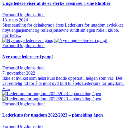
Unge ledere viser at de er sterke ressurser i sine klubber
Forbund
Ungdomsidrett
13. mars 2024
Siste samling for deltakerne i årets Lederkurs for ungdom avdekket
høyt engasjement og refleksjonsevne rundt sin egen rolle i klubb.
For flere...
Forbund
Ungdomsidrett
Nye unge ledere er i gang!
Forbund
Ungdomsidrett
7. november 2022
Ikke et hvilket som helst kurs hadde oppstart i helgen som var! Det
var endelig tid for å ta imot nytt kull til årets Lederkurs for ungdom.
Vi...
Forbund
Ungdomsidrett
Lederkurs for ungdom 2022/2023 – påmelding åpen
Forbund
Ungdomsidrett