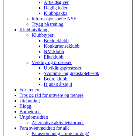
Arbeidsgiver
Daglig leder
Klubbpakka
Informasjonshefte NSF
Trygg på trening
Klubbutvikling
Klubbtyper
Breddeklubb
Konkurranseklubb
NM-klubb
Eliteklubb
Verktøy og prosesser
Utviklingsprosesser
Svømme- og grenskolebesøk
Bedre klubb
Digitalt årshjul
For trenere
Tips og råd for utøvere og trenere
Utdanning
Blogg
Barneidrett
Ungdomsidrett
Alternative aktivitetsformer
Para svømmeidrett for alle
Parasvømming – noe for deg?