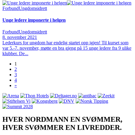
Forbund
Ungdomsidrett
Unge ledere imponerte i helgen
Forbund
Ungdomsidrett
8. november 2021
Lederkurs for ungdom har endelig startet opp igjen! Til kurset som
var 5.-7. november, møtte en bra gjeng på 15 unge ledere fra 9 ulike
klubber. De...
1
2
3
4
»
HVER NORDMANN EN SVØMMER,
HVER SVØMMER EN LIVREDDER.