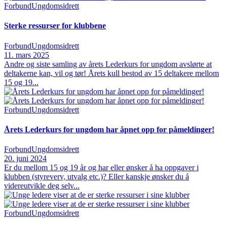
Forbund
Ungdomsidrett
Sterke ressurser for klubbene
Forbund
Ungdomsidrett
11. mars 2025
Andre og siste samling av årets Lederkurs for ungdom avslørte at
deltakerne kan, vil og tør! Årets kull bestod av 15 deltakere mellom
15 og 19...
Forbund
Ungdomsidrett
Årets Lederkurs for ungdom har åpnet opp for påmeldinger!
Forbund
Ungdomsidrett
20. juni 2024
Er du mellom 15 og 19 år og har eller ønsker å ha oppgaver i
klubben (styreverv, utvalg etc.)? Eller kanskje ønsker du å
videreutvikle deg selv...
Forbund
Ungdomsidrett