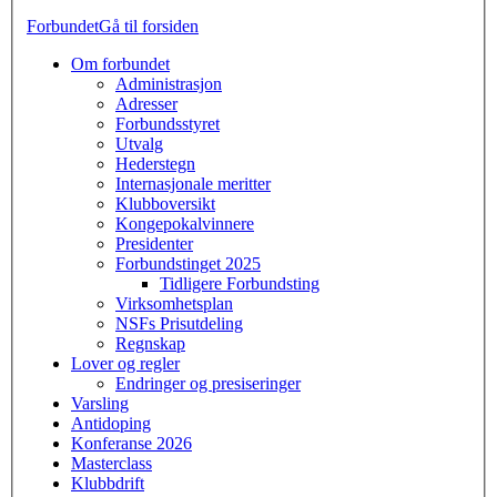
Forbundet
Gå til forsiden
Om forbundet
Administrasjon
Adresser
Forbundsstyret
Utvalg
Hederstegn
Internasjonale meritter
Klubboversikt
Kongepokalvinnere
Presidenter
Forbundstinget 2025
Tidligere Forbundsting
Virksomhetsplan
NSFs Prisutdeling
Regnskap
Lover og regler
Endringer og presiseringer
Varsling
Antidoping
Konferanse 2026
Masterclass
Klubbdrift