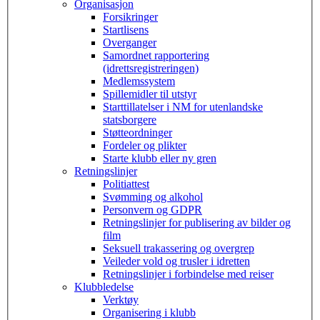
Organisasjon
Forsikringer
Startlisens
Overganger
Samordnet rapportering
(idrettsregistreringen)
Medlemssystem
Spillemidler til utstyr
Starttillatelser i NM for utenlandske
statsborgere
Støtteordninger
Fordeler og plikter
Starte klubb eller ny gren
Retningslinjer
Politiattest
Svømming og alkohol
Personvern og GDPR
Retningslinjer for publisering av bilder og
film
Seksuell trakassering og overgrep
Veileder vold og trusler i idretten
Retningslinjer i forbindelse med reiser
Klubbledelse
Verktøy
Organisering i klubb