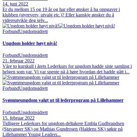
14. juni 2022
Er du mellom 15 og 19 år og har eller ønsker å ha oppgaver i
klubben (styreverv, utvalg etc.)? Eller kanskje ønsker du å
videreutvikle deg selv...
Forbund
Ungdomsidrett
Ungdom holder høyt nivå!
Forbund
Ungdomsidrett
21. februar 2022
Våre to kurskull i årets Lederkurs for ungdom hadde siste samling i
helgen som var. Vi var spente på å høre hvordan det hadde gått i...
Forbund
Ungdomsidrett
Svømmeungdom valgt ut til lederprogram på Lillehammer
Forbund
Ungdomsidrett
15. februar 2022
Tidligere Lederkurs for ungdom-deltakere Embla Gudbrandsen
(Stavanger SK) og Mathias Gundrosen (Haldens SK) søkte på
Lillehammer Young Leaders...