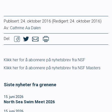
Ungdomsidrett
Publisert:
24. oktober 2016
(Redigert: 24. oktober 2016)
Para svømmeidrett for alle
Av:
Cathrine Aa Dalen
Bredde og folkehelse
Del:
Skolesvømming
Klikk her for å abonnere på nyhetsbrev fra NSF
Svømmeanlegg
Klikk her for å abonnere på nyhetsbrev fra NSF Masters
Ledige stillinger
Siste nyheter fra grenene
15. juni 2026
IDRETTSBUTIKKEN
TRYGG I VANN
North Sea Swim Meet 2026
15. juni 2026