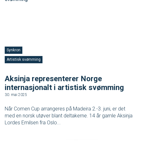
Synkron
S
Artistisk svømming
S
Aksinja representerer Norge
A
internasjonalt i artistisk svømming
7.
30. mai 2025
He
sv
Når Comen Cup arrangeres på Madeira 2.-3. juni, er det
ut
med en norsk utøver blant deltakerne. 14 år gamle Aksinja
Lordes Emilsen fra Oslo...