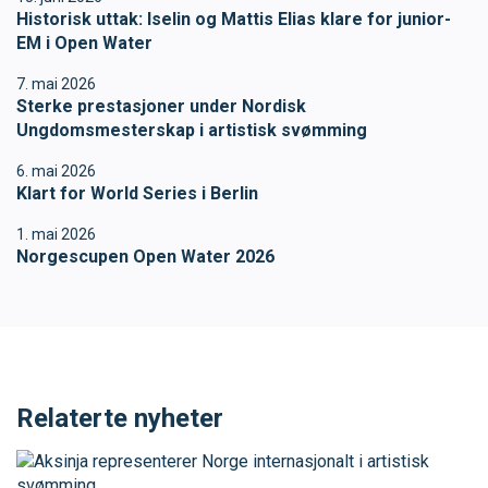
Historisk uttak: Iselin og Mattis Elias klare for junior-
SVØM LANGT
UTDANNING
EM i Open Water
7. mai 2026
MEDLEY.NO
LIVETIMING.NO
Sterke prestasjoner under Nordisk
Ungdomsmesterskap i artistisk svømming
6. mai 2026
FORBUNDSTINGET
Klart for World Series i Berlin
1. mai 2026
Norgescupen Open Water 2026
Relaterte nyheter