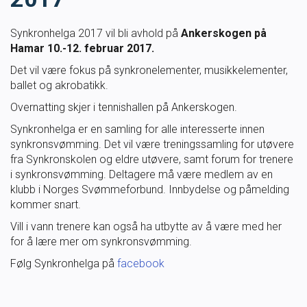
Masterclass
Synkronhelga 2017 vil bli avhold på
Ankerskogen på
Hamar 10.-12. februar 2017.
Klubbdrift
Det vil være fokus på synkronelementer, musikkelementer,
ballet og akrobatikk.
Klubbutvikling
Overnatting skjer i tennishallen på Ankerskogen.
Synkronhelga er en samling for alle interesserte innen
For trenere
synkronsvømming. Det vil være treningssamling for utøvere
fra Synkronskolen og eldre utøvere, samt forum for trenere
Tips og råd for utøvere og trenere
i synkronsvømming. Deltagere må være medlem av en
klubb i Norges Svømmeforbund. Innbydelse og påmelding
kommer snart.
Utdanning
Vill i vann trenere kan også ha utbytte av å være med her
for å lære mer om synkronsvømming.
Blogg
Følg Synkronhelga på
facebook
Barneidrett