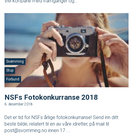
VM kortbane med framganger og...
SVØM LANGT
UTDANNING
MEDLEY.NO
LIVETIMING.NO
FORBUNDSTINGET
Svømming
Stup
Forbund
NSFs Fotokonkurranse 2018
6. desember 2018
Det er tid for NSFs årlige fotokonkurranse! Send inn ditt
beste bilde, relatert til en av våre idretter, på mail til
post@svomming.no innen 17....