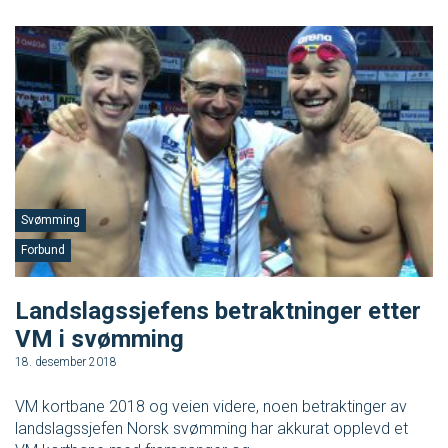
Ungdomsidrett
Para svømmeidrett for alle
Bredde og folkehelse
Skolesvømming
Svømming
Forbund
Svømmeanlegg
Landslagssjefens betraktninger etter
Ledige stillinger
VM i svømming
18. desember 2018
IDRETTSBUTIKKEN
TRYGG I VANN
VM kortbane 2018 og veien videre, noen betraktinger av
landslagssjefen Norsk svømming har akkurat opplevd et