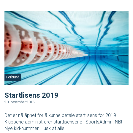
Masterclass
Klubbdrift
Klubbutvikling
For trenere
Tips og råd for utøvere og trenere
Forbund
Utdanning
Startlisens 2019
20. desember 2018
Blogg
Det er nå åpnet for å kunne betale startlisens for 2019.
Klubbene administrerer startlisensene i SportsAdmin. NB!
Barneidrett
Nye kid-nummer! Husk at alle...