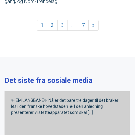
gang, og Nord-Trøndelag...
1
2
3
…
7
»
Det siste fra sosiale media
✨ EM LANGBANE✨ Nå er det bare tre dager til det braker
løs i den franske hovedstaden 🔥 I den anledning
presenterer vi støtteapparatet som skal [...]