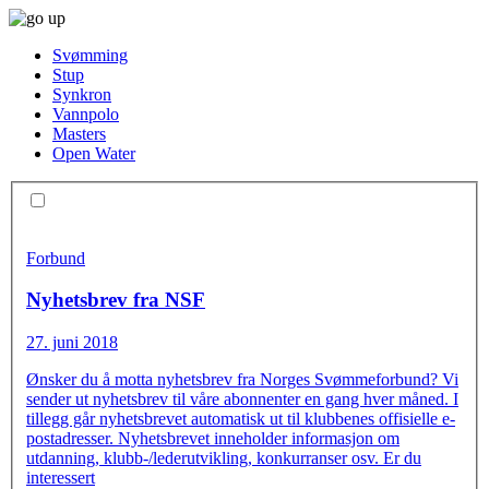
Svømming
Stup
Synkron
Vannpolo
Masters
Open Water
Forbund
Nyhetsbrev fra NSF
27. juni 2018
Ønsker du å motta nyhetsbrev fra Norges Svømmeforbund? Vi
sender ut nyhetsbrev til våre abonnenter en gang hver måned. I
tillegg går nyhetsbrevet automatisk ut til klubbenes offisielle e-
postadresser. Nyhetsbrevet inneholder informasjon om
utdanning, klubb-/lederutvikling, konkurranser osv. Er du
interessert