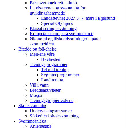
Para svømmeidrett i klubb
Landsstevnet og svømming for
utviklingshemmede
Landsstevnet 2027 5.-7. mars i Egersund
Special Olympics
Klassifisering i svømming
Kompetanse om para svømmeidrett
Økonomi og tilskuddsordninger – para
svømmeidrett
Bredde og folkehelse
Merkene våre
Havhesten
Treningsprogrammer
Teknikktrening
Svømmeprogrammer
Landtrening
Vill i vann
Breddeaktiviteter
Mosjon
Treningsgrupper voksne
Skolesvømming
Undervisningsressurser
Sikkerhet i skolesvømming
Svømmeanlegg
Anleggstips