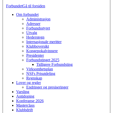
Forbundet
Gå til forsiden
Om forbundet
Administrasjon
Adresser
Forbundsstyret
Utvalg
Hederstegn
Internasjonale meritter
Klubboversikt
Kongepokalvinnere
Presidenter
Forbundstinget 2025
Tidligere Forbundsting
Virksomhetsplan
NSFs Prisutdeling
Regnskap
Lover og regler
Endringer og presiseringer
Varsling
Antidoping
Konferanse 2026
Masterclass
Klubbdrift