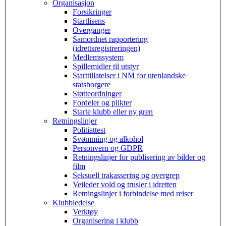
Organisasjon
Forsikringer
Startlisens
Overganger
Samordnet rapportering
(idrettsregistreringen)
Medlemssystem
Spillemidler til utstyr
Starttillatelser i NM for utenlandske
statsborgere
Støtteordninger
Fordeler og plikter
Starte klubb eller ny gren
Retningslinjer
Politiattest
Svømming og alkohol
Personvern og GDPR
Retningslinjer for publisering av bilder og
film
Seksuell trakassering og overgrep
Veileder vold og trusler i idretten
Retningslinjer i forbindelse med reiser
Klubbledelse
Verktøy
Organisering i klubb