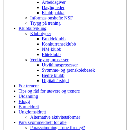
Arbeidsgiver
Daglig leder
Klubbpakka
Informasjonshefte NSF
Trygg på trening
Klubbutvikling
Klubbtyper
Breddeklubb
Konkurranseklubb
NM-klubb
Eliteklubb
Verktøy og prosesser
Utviklingsprosesser
Svømme- og grenskolebesøk
Bedre klubb
Digitalt årshjul
For trenere
Tips og råd for utøvere og trenere
Utdanning
Blogg
Barneidrett
Ungdomsidrett
Alternative aktivitetsformer
Para svømmeidrett for alle
Parasvømming – noe for deg?