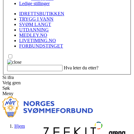
Ledige stillinger
IDRETTSBUTIKKEN
TRYGG I VANN
SVØM LANGT
UTDANNING
MEDLEY.NO
LIVETIMING.NO
FORBUNDSTINGET
Hva leter du etter?
Si ifra
Velg gren
Søk
Meny
Hjem