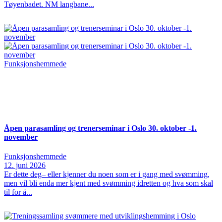
Tøyenbadet. NM langbane...
Funksjonshemmede
Åpen parasamling og trenerseminar i Oslo 30. oktober -1.
november
Funksjonshemmede
12. juni 2026
Er dette deg– eller kjenner du noen som er i gang med svømming,
men vil bli enda mer kjent med svømming idretten og hva som skal
til for å...