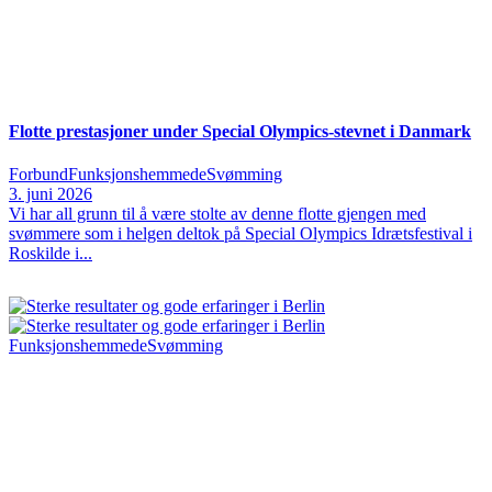
Flotte prestasjoner under Special Olympics‑stevnet i Danmark
Forbund
Funksjonshemmede
Svømming
3. juni 2026
Vi har all grunn til å være stolte av denne flotte gjengen med
svømmere som i helgen deltok på Special Olympics Idrætsfestival i
Roskilde i...
Funksjonshemmede
Svømming