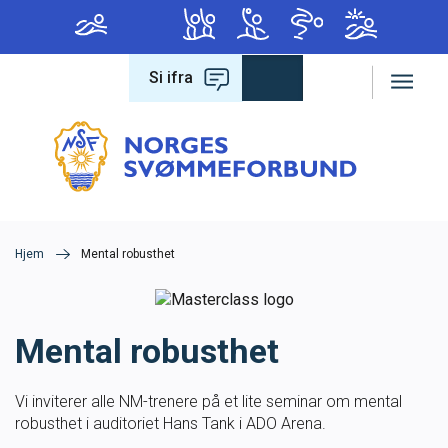
Si ifra
Forbundet
Om forbundet
Hva leter du etter?
Lover og regler
Hjem
Mental robusthet
Varsling
Mental robusthet
Antidoping
Vi inviterer alle NM-trenere på et lite seminar om mental
Konferanse 2026
robusthet i auditoriet Hans Tank i ADO Arena.