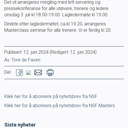
Det vil arrangeres mingling med lett servering og
Masterclass
pressekonferanse for alle utøvere, trenere og ledere
onsdag 3. juli kl 18.00-19.00. Lagledermøte kl 19.00.
Klubbdrift
Direkte etter lagledermøtet, ca kl 19.20, arrangeres
Masterclass seminar for alle trenere. Vi er ferdig kl 20.
Klubbutvikling
Publisert:
12. juni 2024
(Redigert: 12. juni 2024)
For trenere
Av:
Tore de Faveri
Tips og råd for utøvere og trenere
Del:
Utdanning
Klikk her for å abonnere på nyhetsbrev fra NSF
Blogg
Klikk her for å abonnere på nyhetsbrev fra NSF Masters
Barneidrett
Siste nyheter