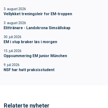
Ungdomsidrett
3. august 2026
Vellykket treningsleir for EM-troppen
Para svømmeidrett for alle
3. august 2026
Elittränare - Landskrona Simsällskap
Bredde og folkehelse
30. juli 2026
EM i stup braker løs i morgen
Skolesvømming
15. juli 2026
Oppsummering EM junior München
Svømmeanlegg
9. juli 2026
NSF har hatt praksisstudent
Ledige stillinger
IDRETTSBUTIKKEN
TRYGG I VANN
Relaterte nyheter