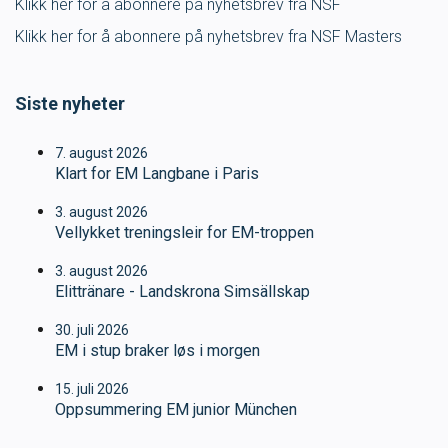
Klikk her for å abonnere på nyhetsbrev fra NSF
Ungdomsidrett
Klikk her for å abonnere på nyhetsbrev fra NSF Masters
Para svømmeidrett for alle
Siste nyheter
Bredde og folkehelse
7. august 2026
Klart for EM Langbane i Paris
Skolesvømming
3. august 2026
Vellykket treningsleir for EM-troppen
Svømmeanlegg
3. august 2026
Elittränare - Landskrona Simsällskap
Ledige stillinger
30. juli 2026
EM i stup braker løs i morgen
15. juli 2026
IDRETTSBUTIKKEN
TRYGG I VANN
Oppsummering EM junior München