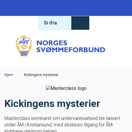
Si ifra
Forbundet
Om forbundet
Hva leter du etter?
Lover og regler
Hjem
Kickingens mysterier
Varsling
Kickingens mysterier
Antidoping
Masterclass seminaret om undervannsarbeid ble lansert
Konferanse 2026
under ÅM i Kristiansund, med eksklusiv tilgang for ÅM-
klubbene gjennom helgen.