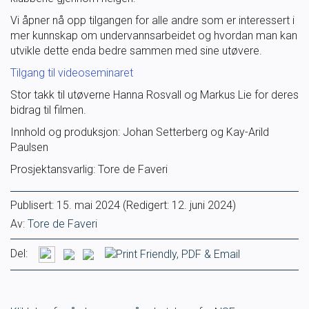
Masterclass
Vi åpner nå opp tilgangen for alle andre som er interessert i
mer kunnskap om undervannsarbeidet og hvordan man kan
utvikle dette enda bedre sammen med sine utøvere.
Klubbdrift
Tilgang til videoseminaret
Klubbutvikling
Stor takk til utøverne Hanna Rosvall og Markus Lie for deres
bidrag til filmen.
Innhold og produksjon: Johan Setterberg og Kay-Arild
For trenere
Paulsen
Prosjektansvarlig: Tore de Faveri
Tips og råd for utøvere og trenere
Publisert:
15. mai 2024
(Redigert: 12. juni 2024)
Utdanning
Av:
Tore de Faveri
Blogg
Del:
Barneidrett