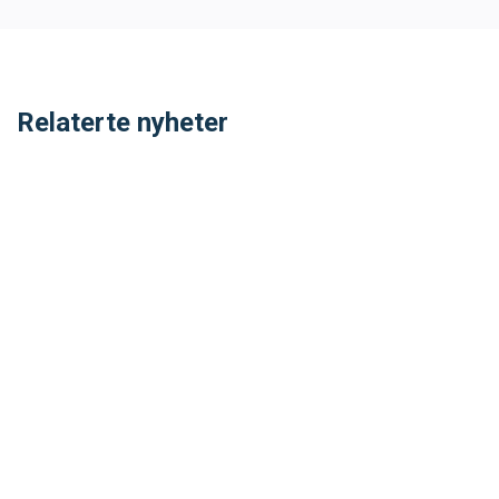
SVØM LANGT
UTDANNING
MEDLEY.NO
LIVETIMING.NO
Relaterte nyheter
FORBUNDSTINGET