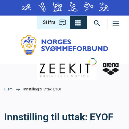
Si ifra
Forbundet
Om forbundet
Hva leter du etter?
Lover og regler
Varsling
Hjem
Innstilling til uttak: EYOF
Antidoping
Innstilling til uttak: EYOF
Konferanse 2026