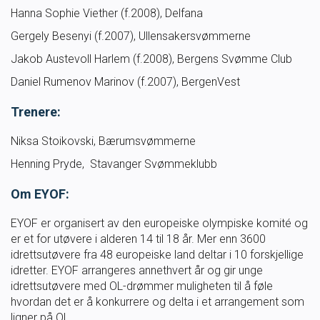
Hanna Sophie Viether (f.2008), Delfana
Ungdomsidrett
Gergely Besenyi (f.2007), Ullensakersvømmerne
Jakob Austevoll Harlem (f.2008), Bergens Svømme Club
Para svømmeidrett for alle
Daniel Rumenov Marinov (f.2007), BergenVest
Bredde og folkehelse
Trenere:
Niksa Stoikovski, Bærumsvømmerne
Skolesvømming
Henning Pryde, Stavanger Svømmeklubb
Svømmeanlegg
Om EYOF:
EYOF er organisert av den europeiske olympiske komité og
Ledige stillinger
er et for utøvere i alderen 14 til 18 år. Mer enn 3600
idrettsutøvere fra 48 europeiske land deltar i 10 forskjellige
idretter. EYOF arrangeres annethvert år og gir unge
idrettsutøvere med OL-drømmer muligheten til å føle
IDRETTSBUTIKKEN
TRYGG I VANN
hvordan det er å konkurrere og delta i et arrangement som
ligner på OL.