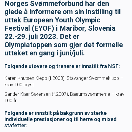
Norges Svømmeforbund har den
Masterclass
glede å informere om sin instilling til
uttak European Youth Olympic
Klubbdrift
Festival (EYOF) i Maribor, Slovenia
22.-29. juli 2023. Det er
Klubbutvikling
Olympiatoppen som gjør det formelle
uttaket en gang i juni/juli.
For trenere
Følgende utøvere og trenere er innstilt fra NSF:
Tips og råd for utøvere og trenere
Karen Knutsen Klepp (f.2008), Stavanger Svømmeklubb –
krav 100 bryst
Utdanning
Sander Kiær Sørensen (f.2007), Bærumsvømmerne – krav
100 fri
Blogg
Følgende er innstilt på bakgrunn av sterke
individuelle prestasjoner og til herre og mixed
Barneidrett
stafetter
: