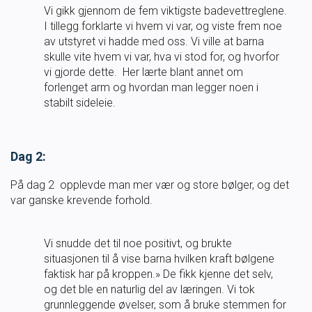
Vi gikk gjennom de fem viktigste badevettreglene.
SVØM LANGT
UTDANNING
I tillegg forklarte vi hvem vi var, og viste frem noe
av utstyret vi hadde med oss. Vi ville at barna
skulle vite hvem vi var, hva vi stod for, og hvorfor
MEDLEY.NO
LIVETIMING.NO
vi gjorde dette. Her lærte blant annet om
forlenget arm og hvordan man legger noen i
stabilt sideleie.
FORBUNDSTINGET
Dag 2:
På dag 2 opplevde man mer vær og store bølger, og det
var ganske krevende forhold.
Vi snudde det til noe positivt, og brukte
situasjonen til å vise barna hvilken kraft bølgene
faktisk har på kroppen.» De fikk kjenne det selv,
og det ble en naturlig del av læringen. Vi tok
grunnleggende øvelser, som å bruke stemmen for