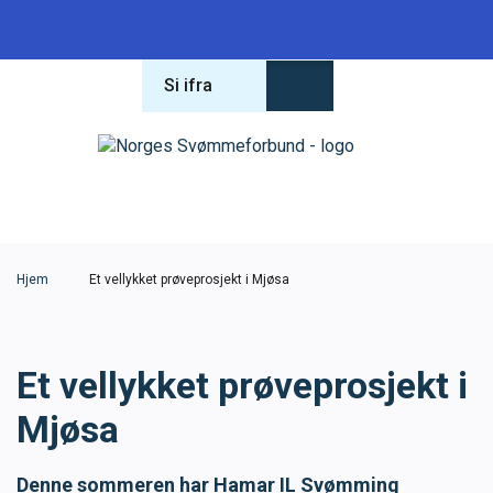
Si ifra
Forbundet
Om forbundet
Hva leter du etter?
Lover og regler
Hjem
Et vellykket prøveprosjekt i Mjøsa
Varsling
Et vellykket prøveprosjekt i
Antidoping
Mjøsa
Konferanse 2026
Denne sommeren har Hamar IL Svømming