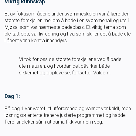
Viktig kunnskap
Ungdomsidrett
Et av fokusområdene under svømmeskolen var å lære den
største forskjellen mellom å bade i en svømmehall og ute i
Para svømmeidrett for alle
Mjøsa, som var nærmeste badeplass. Et viktig tema som
ble tatt opp, var livredning og hva som skiller det å bade ute
i åpent vann kontra innendørs.
Bredde og folkehelse
Vi tok for oss de største forskjellene ved å bade
Skolesvømming
ute i naturen, og hvordan det påvirker både
sikkerhet og opplevelse, fortsetter Valdem.
Svømmeanlegg
Dag 1:
Ledige stillinger
På dag 1 var været litt utfordrende og vannet var kaldt, men
løsningsorienterte trenere justerte programmet og hadde
flere landleker sånn at barna fikk varmen i seg.
IDRETTSBUTIKKEN
TRYGG I VANN