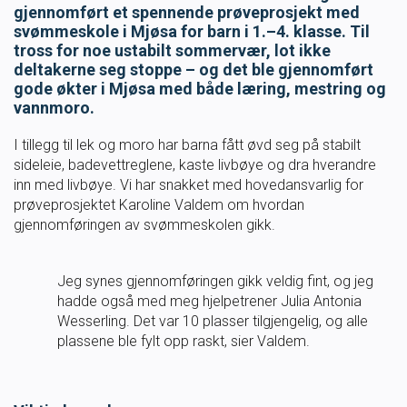
gjennomført et spennende prøveprosjekt med
Masterclass
svømmeskole i Mjøsa for barn i 1.–4. klasse. Til
tross for noe ustabilt sommervær, lot ikke
deltakerne seg stoppe – og det ble gjennomført
Klubbdrift
gode økter i Mjøsa med både læring, mestring og
vannmoro.
Klubbutvikling
I tillegg til lek og moro har barna fått øvd seg på stabilt
sideleie, badevettreglene, kaste livbøye og dra hverandre
For trenere
inn med livbøye. Vi har snakket med hovedansvarlig for
prøveprosjektet Karoline Valdem om hvordan
gjennomføringen av svømmeskolen gikk.
Tips og råd for utøvere og trenere
Utdanning
Jeg synes gjennomføringen gikk veldig fint, og jeg
hadde også med meg hjelpetrener Julia Antonia
Wesserling. Det var 10 plasser tilgjengelig, og alle
Blogg
plassene ble fylt opp raskt, sier Valdem.
Barneidrett