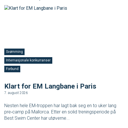
SVØM LANGT
UTDANNING
MEDLEY.NO
LIVETIMING.NO
FORBUNDSTINGET
Svømming
Internasjonale konkurranser
S
Forbund
F
Klart for EM Langbane i Paris
V
7. august 2026
3.
Nesten hele EM‑troppen har lagt bak seg en to uker lang
No
pre‑camp på Mallorca. Etter en solid treningsperiode på
tr
Best Swim Center har utøverne...
en