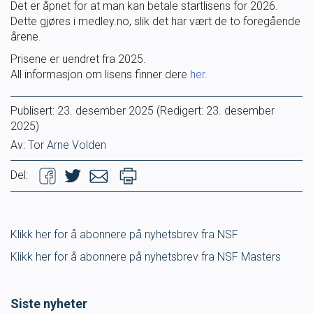
Det er åpnet for at man kan betale startlisens for 2026.
Masterclass
Dette gjøres i medley.no, slik det har vært de to foregående
årene.
Klubbdrift
Prisene er uendret fra 2025.
All informasjon om lisens finner dere
her
.
Klubbutvikling
Publisert:
23. desember 2025
(Redigert: 23. desember
2025)
For trenere
Av:
Tor Arne Volden
Tips og råd for utøvere og trenere
Del:
Utdanning
Klikk her for å abonnere på nyhetsbrev fra NSF
Blogg
Klikk her for å abonnere på nyhetsbrev fra NSF Masters
Barneidrett
Siste nyheter