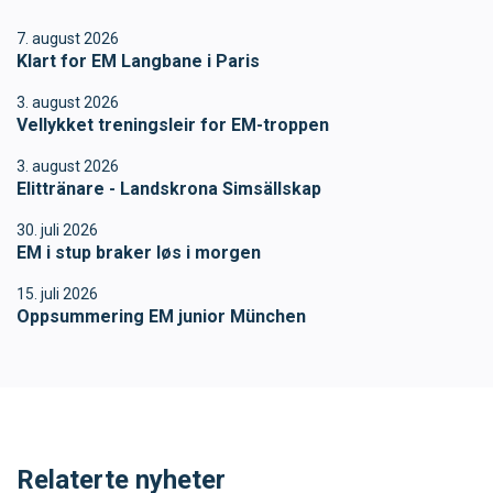
Ungdomsidrett
7. august 2026
Klart for EM Langbane i Paris
Para svømmeidrett for alle
3. august 2026
Vellykket treningsleir for EM-troppen
Bredde og folkehelse
3. august 2026
Elittränare - Landskrona Simsällskap
Skolesvømming
30. juli 2026
EM i stup braker løs i morgen
Svømmeanlegg
15. juli 2026
Oppsummering EM junior München
Ledige stillinger
IDRETTSBUTIKKEN
TRYGG I VANN
Relaterte nyheter