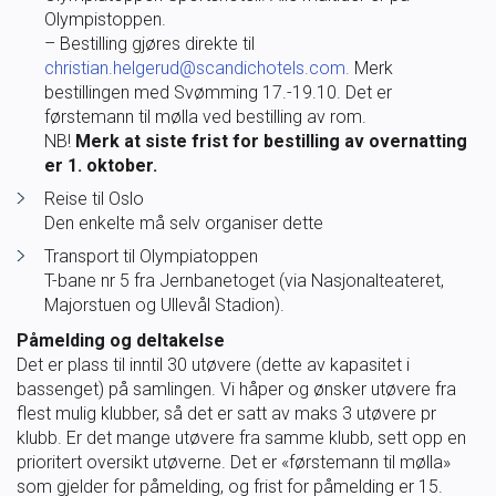
Olympistoppen.
SVØM LANGT
UTDANNING
– Bestilling gjøres direkte til
christian.helgerud@scandichotels.com.
Merk
bestillingen med Svømming 17.-19.10. Det er
MEDLEY.NO
LIVETIMING.NO
førstemann til mølla ved bestilling av rom.
NB!
Merk at siste frist for bestilling av overnatting
er 1. oktober.
FORBUNDSTINGET
Reise til Oslo
Den enkelte må selv organiser dette
Transport til Olympiatoppen
T-bane nr 5 fra Jernbanetoget (via Nasjonalteateret,
Majorstuen og Ullevål Stadion).
Påmelding og deltakelse
Det er plass til inntil 30 utøvere (dette av kapasitet i
bassenget) på samlingen. Vi håper og ønsker utøvere fra
flest mulig klubber, så det er satt av maks 3 utøvere pr
klubb. Er det mange utøvere fra samme klubb, sett opp en
prioritert oversikt utøverne. Det er «førstemann til mølla»
som gjelder for påmelding, og frist for påmelding er 15.