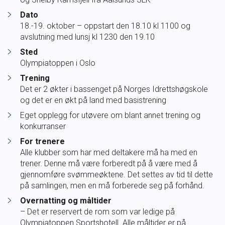
Dato
Ungdomsidrett
18.-19. oktober – oppstart den 18.10 kl 1100 og
avslutning med lunsj kl 1230 den 19.10
Para svømmeidrett for alle
Sted
Olympiatoppen i Oslo
Bredde og folkehelse
Trening
Det er 2 økter i bassenget på Norges Idrettshøgskole
og det er en økt på land med basistrening
Skolesvømming
Eget opplegg for utøvere om blant annet trening og
konkurranser
Svømmeanlegg
For trenere
Alle klubber som har med deltakere må ha med en
Ledige stillinger
trener. Denne må være forberedt på å være med å
gjennomføre svømmeøktene. Det settes av tid til dette
på samlingen, men en må forberede seg på forhånd.
Overnatting og måltider
IDRETTSBUTIKKEN
TRYGG I VANN
– Det er reservert de rom som var ledige på
Olympiatoppen Sportshotell. Alle måltider er på