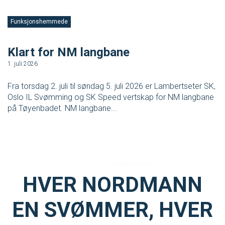
Funksjonshemmede
F
Klart for NM langbane
Å
O
1. juli 2026
12
Fra torsdag 2. juli til søndag 5. juli 2026 er Lambertseter SK,
Oslo IL Svømming og SK Speed vertskap for NM langbane
Er
på Tøyenbadet. NM langbane...
s
id
HVER NORDMANN
EN SVØMMER, HVER