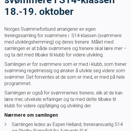
Masterclass
18.-19. oktober
Klubbdrift
Norges Svømmeforbund arrangerer en egen
treningssamling for svømmere i S14-klassen (svømmere
Klubbutvikling
med utviklingshemming) og deres trenere. Målet med
samlingen er at både svømmere og trenere skal lære mer –
og ta det med tilbake til klubb for videre utvikling.
For trenere
Samlingen er for svømmere som er med i klubb, som trener
svømming regelmessig og ønsker å utvikle seg videre som
Tips og råd for utøvere og trenere
svømmer. Det forventes at de som er med, er med på hele
programmet.
Utdanning
Samlingen er også for svømmernes trenere, slik at de kan
lære mer, utveksle erfaringer og ta med dette tilbake til
klubb for videre oppfølging og utvikling der.
Blogg
Nærmere om samlingen
Barneidrett
Samlingen ledes av Espen Helland, treneransvarlig S14
og Shelby Ramsfjell fra Aalsunds SLK