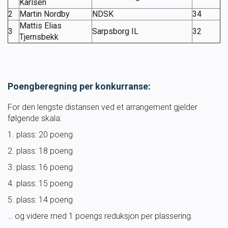
Karlsen
SVØM LANGT
UTDANNING
2
Martin Nordby
NDSK
34
Mattis Elias
3
Sarpsborg IL
32
Tjernsbekk
MEDLEY.NO
LIVETIMING.NO
FORBUNDSTINGET
Poengberegning per konkurranse:
For den lengste distansen ved et arrangement gjelder
følgende skala:
1. plass: 20 poeng
2. plass: 18 poeng
3. plass: 16 poeng
4. plass: 15 poeng
5. plass: 14 poeng
… og videre med 1 poengs reduksjon per plassering.