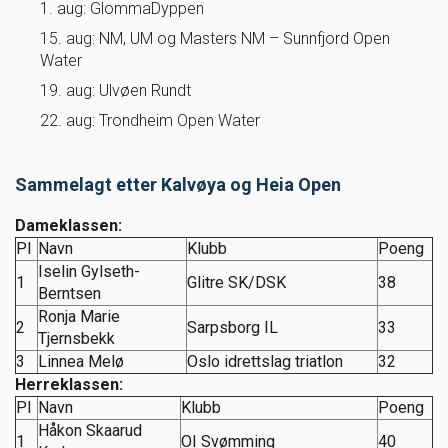
1. aug: GlommaDyppen
Ungdomsidrett
15. aug: NM, UM og Masters NM – Sunnfjord Open
Water
Para svømmeidrett for alle
19. aug: Ulvøen Rundt
22. aug: Trondheim Open Water
Bredde og folkehelse
Sammelagt etter Kalvøya og Heia Open
Skolesvømming
Dameklassen:
Pl
Navn
Klubb
Poeng
Svømmeanlegg
Iselin Gylseth-
1
Glitre SK/DSK
38
Berntsen
Ledige stillinger
Ronja Marie
2
Sarpsborg IL
33
Tjernsbekk
3
Linnea Melø
Oslo idrettslag triatlon
32
Herreklassen:
IDRETTSBUTIKKEN
TRYGG I VANN
Pl
Navn
Klubb
Poeng
Håkon Skaarud
1
OI Svømming
40