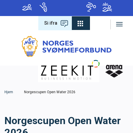
Si ifra
Forbundet
Om forbundet
Hva leter du etter?
Lover og regler
Varsling
Hjem
Norgescupen Open Water 2026
Antidoping
Norgescupen Open Water
Konferanse 2026
2026