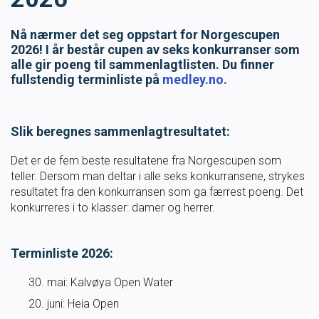
Masterclass
Nå nærmer det seg oppstart for Norgescupen
2026! I år består cupen av seks konkurranser som
Klubbdrift
alle gir poeng til sammenlagtlisten. Du finner
fullstendig terminliste på
medley.no.
Klubbutvikling
Slik beregnes sammenlagtresultatet:
For trenere
Det er de fem beste resultatene fra Norgescupen som
teller. Dersom man deltar i alle seks konkurransene, strykes
Tips og råd for utøvere og trenere
resultatet fra den konkurransen som ga færrest poeng. Det
konkurreres i to klasser: damer og herrer.
Utdanning
Terminliste 2026:
Blogg
30. mai: Kalvøya Open Water
Barneidrett
20. juni: Heia Open