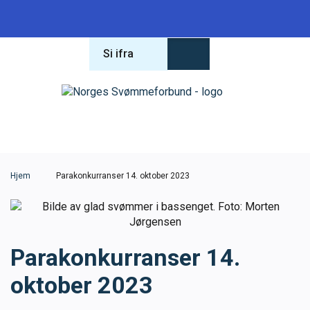
Si ifra
Forbundet
Om forbundet
Hva leter du etter?
Lover og regler
Hjem
Parakonkurranser 14. oktober 2023
Varsling
Antidoping
Parakonkurranser 14.
oktober 2023
Konferanse 2026