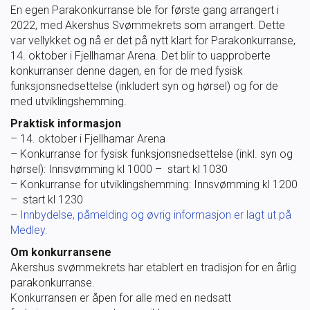
En egen Parakonkurranse ble for første gang arrangert i
Masterclass
2022, med Akershus Svømmekrets som arrangert. Dette
var vellykket og nå er det på nytt klart for Parakonkurranse,
Klubbdrift
14. oktober i Fjellhamar Arena. Det blir to uapproberte
konkurranser denne dagen, en for de med fysisk
funksjonsnedsettelse (inkludert syn og hørsel) og for de
Klubbutvikling
med utviklingshemming.
Praktisk informasjon
For trenere
– 14. oktober i Fjellhamar Arena
– Konkurranse for fysisk funksjonsnedsettelse (inkl. syn og
hørsel): Innsvømming kl 1000 – start kl 1030
Tips og råd for utøvere og trenere
– Konkurranse for utviklingshemming: Innsvømming kl 1200
– start kl 1230
Utdanning
–
Innbydelse, påmelding og øvrig informasjon er lagt ut på
Medley.
Om konkurransene
Blogg
Akershus svømmekrets har etablert en tradisjon for en årlig
parakonkurranse.
Barneidrett
Konkurransen er åpen for alle med en nedsatt