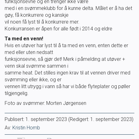
funksjonsevne og en trenger ikke være
med i en svømmeklubb for å kunne delta. Målet er å ha det
Ungdomsidrett
gøy, få konkurrere og kanskje
vil noen få lyst til å konkurrere mer.
Para svømmeidrett for alle
Konkurransen er åpen for alle født i 2014 og eldre
Ta med en venn!
Bredde og folkehelse
Hvis en utøver har lyst til å ta med en venn, enten dette er
med eller uten nedsatt
funksjonsevne, så gjør det! Merk i påmelding at utøver +
Skolesvømming
venn skal svømme sammen i
samme heat. Det stilles ingen krav til at vennen driver med
svømming eller ikke, og er
Svømmeanlegg
vennen litt utrygg i vann så har vi både flyteplater og pøller
tilgjengelig.
Ledige stillinger
Foto av svømmer: Morten Jørgensen
Publisert:
1. september 2023
(Redigert: 1. september 2023)
IDRETTSBUTIKKEN
TRYGG I VANN
Av:
Kristin Homb