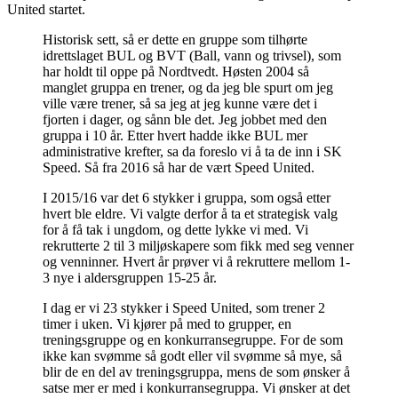
United startet.
Historisk sett, så er dette en gruppe som tilhørte
idrettslaget BUL og BVT (Ball, vann og trivsel), som
har holdt til oppe på Nordtvedt. Høsten 2004 så
manglet gruppa en trener, og da jeg ble spurt om jeg
ville være trener, så sa jeg at jeg kunne være det i
fjorten i dager, og sånn ble det. Jeg jobbet med den
gruppa i 10 år. Etter hvert hadde ikke BUL mer
administrative krefter, sa da foreslo vi å ta de inn i SK
Speed. Så fra 2016 så har de vært Speed United.
I 2015/16 var det 6 stykker i gruppa, som også etter
hvert ble eldre. Vi valgte derfor å ta et strategisk valg
for å få tak i ungdom, og dette lykke vi med. Vi
rekrutterte 2 til 3 miljøskapere som fikk med seg venner
og venninner. Hvert år prøver vi å rekruttere mellom 1-
3 nye i aldersgruppen 15-25 år.
I dag er vi 23 stykker i Speed United, som trener 2
timer i uken. Vi kjører på med to grupper, en
treningsgruppe og en konkurransegruppe. For de som
ikke kan svømme så godt eller vil svømme så mye, så
blir de en del av treningsgruppa, mens de som ønsker å
satse mer er med i konkurransegruppa. Vi ønsker at det