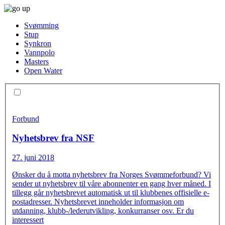
Svømming
Stup
Synkron
Vannpolo
Masters
Open Water
Forbund
Nyhetsbrev fra NSF
27. juni 2018
Ønsker du å motta nyhetsbrev fra Norges Svømmeforbund? Vi
sender ut nyhetsbrev til våre abonnenter en gang hver måned. I
tillegg går nyhetsbrevet automatisk ut til klubbenes offisielle e-
postadresser. Nyhetsbrevet inneholder informasjon om
utdanning, klubb-/lederutvikling, konkurranser osv. Er du
interessert