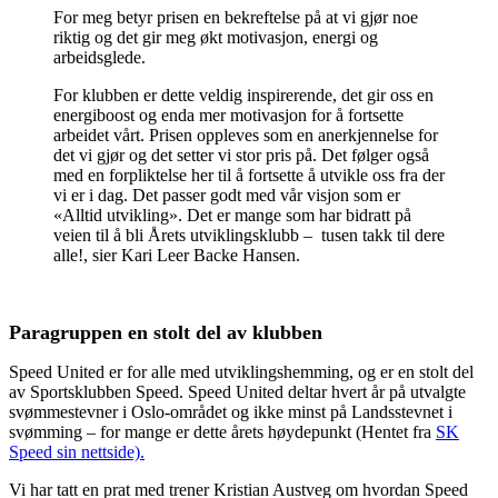
For meg betyr prisen en bekreftelse på at vi gjør noe
riktig og det gir meg økt motivasjon, energi og
arbeidsglede.
For klubben er dette veldig inspirerende, det gir oss en
energiboost og enda mer motivasjon for å fortsette
arbeidet vårt. Prisen oppleves som en anerkjennelse for
det vi gjør og det setter vi stor pris på. Det følger også
med en forpliktelse her til å fortsette å utvikle oss fra der
vi er i dag. Det passer godt med vår visjon som er
«Alltid utvikling». Det er mange som har bidratt på
veien til å bli Årets utviklingsklubb – tusen takk til dere
alle!, sier Kari Leer Backe Hansen.
Paragruppen en stolt del av klubben
Speed United er for alle med utviklingshemming, og er en stolt del
av Sportsklubben Speed. Speed United deltar hvert år på utvalgte
svømmestevner i Oslo-området og ikke minst på Landsstevnet i
svømming – for mange er dette årets høydepunkt (Hentet fra
SK
Speed sin nettside).
Vi har tatt en prat med trener Kristian Austveg om hvordan Speed