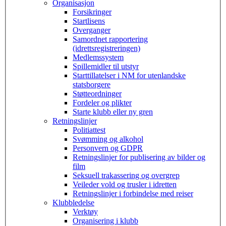
Organisasjon
Forsikringer
Startlisens
Overganger
Samordnet rapportering
(idrettsregistreringen)
Medlemssystem
Spillemidler til utstyr
Starttillatelser i NM for utenlandske
statsborgere
Støtteordninger
Fordeler og plikter
Starte klubb eller ny gren
Retningslinjer
Politiattest
Svømming og alkohol
Personvern og GDPR
Retningslinjer for publisering av bilder og
film
Seksuell trakassering og overgrep
Veileder vold og trusler i idretten
Retningslinjer i forbindelse med reiser
Klubbledelse
Verktøy
Organisering i klubb