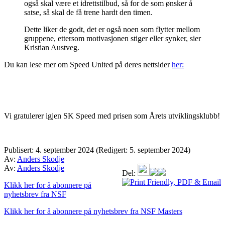
også skal være et idrettstilbud, så for de som ønsker å
satse, så skal de få trene hardt den timen.
Dette liker de godt, det er også noen som flytter mellom
gruppene, ettersom motivasjonen stiger eller synker, sier
Kristian Austveg.
Du kan lese mer om Speed United på deres nettsider
her:
Vi gratulerer igjen SK Speed med prisen som Årets utviklingsklubb!
Publisert:
4. september 2024
(Redigert: 5. september 2024)
Av:
Anders Skodje
Av:
Anders Skodje
Del:
Klikk her for å abonnere på
nyhetsbrev fra NSF
Klikk her for å abonnere på nyhetsbrev fra NSF Masters