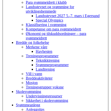
Para svømmeidrett i klubb
Landsstevnet og svømming for
utviklingshemmede
Landsstevnet 2027 5.-7. mars i Egersund
Special Olympics
Klassifisering i svømming
Kompetanse om para svømmeidrett
Økonomi og tilskuddsordninger – para
svømmeidrett
Bredde og folkehelse
Merkene våre
Havhesten
Treningsprogrammer
Teknikktrening
Svømmeprogrammer
Landtrening
Vill i vann
Breddeaktiviteter
Mosjon
Treningsgrupper voksne
Skolesvømming
Undervisningsressurser
Sikkerhet i skolesvømming
Svømmeanlegg
Anleggstips