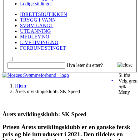
Ledige stillinger
IDRETTSBUTIKKEN
TRYGG I VANN
SVØM LANGT
UTDANNING
MEDLEY.NO
LIVETIMING.NO
FORBUNDSTINGET
Hva leter du etter?
Si ifra
Velg gren
Hjem
Søk
Årets utviklingsklubb: SK Speed
Meny
Årets utviklingsklubb: SK Speed
Prisen
Årets utviklingsklubb
er en ganske fersk
pris og ble introdusert i 2021. Den tildeles en