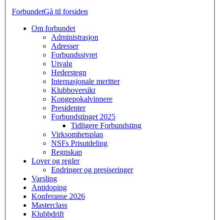
Forbundet
Gå til forsiden
Om forbundet
Administrasjon
Adresser
Forbundsstyret
Utvalg
Hederstegn
Internasjonale meritter
Klubboversikt
Kongepokalvinnere
Presidenter
Forbundstinget 2025
Tidligere Forbundsting
Virksomhetsplan
NSFs Prisutdeling
Regnskap
Lover og regler
Endringer og presiseringer
Varsling
Antidoping
Konferanse 2026
Masterclass
Klubbdrift