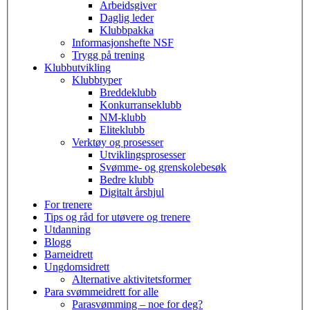
Arbeidsgiver
Daglig leder
Klubbpakka
Informasjonshefte NSF
Trygg på trening
Klubbutvikling
Klubbtyper
Breddeklubb
Konkurranseklubb
NM-klubb
Eliteklubb
Verktøy og prosesser
Utviklingsprosesser
Svømme- og grenskolebesøk
Bedre klubb
Digitalt årshjul
For trenere
Tips og råd for utøvere og trenere
Utdanning
Blogg
Barneidrett
Ungdomsidrett
Alternative aktivitetsformer
Para svømmeidrett for alle
Parasvømming – noe for deg?