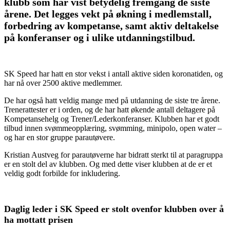
klubb som har vist betydelig fremgang de siste
årene. Det legges vekt på økning i medlemstall,
forbedring av kompetanse, samt aktiv deltakelse
på konferanser og i ulike utdanningstilbud.
SK Speed har hatt en stor vekst i antall aktive siden koronatiden, og
har nå over 2500 aktive medlemmer.
De har også hatt veldig mange med på utdanning de siste tre årene.
Trenerattester er i orden, og de har hatt økende antall deltagere på
Kompetansehelg og Trener/Lederkonferanser. Klubben har et godt
tilbud innen svømmeopplæring, svømming, minipolo, open water –
og har en stor gruppe parautøvere.
Kristian Austveg for parautøverne har bidratt sterkt til at paragruppa
er en stolt del av klubben. Og med dette viser klubben at de er et
veldig godt forbilde for inkludering.
Daglig leder i SK Speed er stolt ovenfor klubben over å
ha mottatt prisen