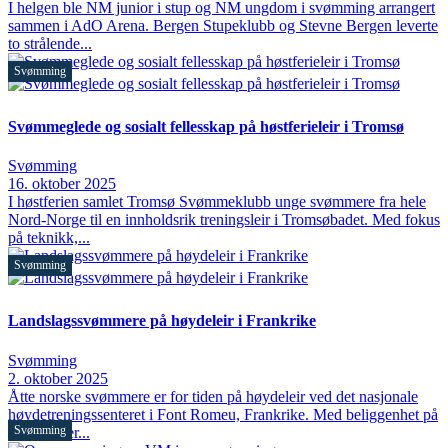
I helgen ble NM junior i stup og NM ungdom i svømming arrangert
sammen i AdO Arena. Bergen Stupeklubb og Stevne Bergen leverte
to strålende...
Svømming
Svømmeglede og sosialt fellesskap på høstferieleir i Tromsø
Svømming
16. oktober 2025
I høstferien samlet Tromsø Svømmeklubb unge svømmere fra hele
Nord-Norge til en innholdsrik treningsleir i Tromsøbadet. Med fokus
på teknikk,...
Svømming
Landslagssvømmere på høydeleir i Frankrike
Svømming
2. oktober 2025
Åtte norske svømmere er for tiden på høydeleir ved det nasjonale
høydetreningssenteret i Font Romeu, Frankrike. Med beliggenhet på
Svømming
1850 meter...