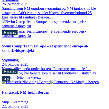
26. oktober 2025
Samtidig som NM ungdom svømming og NM junior stup ble
arrangert i AdO Arena, samlet Norges Svømmeforbund 25
kurslærere til samling i Bergen....
Svømming
Swim Camp Team Europe – et spennende europeisk
samarbeidsprosjekt
Svømming
24. oktober 2025
Norge stiller sterkt under høstens Eurocamp, med hele åtte
Svømming
svømmere og åtte trenere som reiser til Eindhoven i slutten av
oktober. Dette markerer...
Stup
Fantastisk NM-helg i Bergen
Stup
Svømming
22. oktober 2025