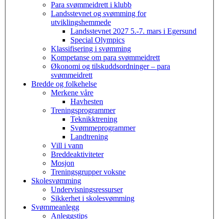
Para svømmeidrett i klubb
Landsstevnet og svømming for
utviklingshemmede
Landsstevnet 2027 5.-7. mars i Egersund
Special Olympics
Klassifisering i svømming
Kompetanse om para svømmeidrett
Økonomi og tilskuddsordninger – para
svømmeidrett
Bredde og folkehelse
Merkene våre
Havhesten
Treningsprogrammer
Teknikktrening
Svømmeprogrammer
Landtrening
Vill i vann
Breddeaktiviteter
Mosjon
Treningsgrupper voksne
Skolesvømming
Undervisningsressurser
Sikkerhet i skolesvømming
Svømmeanlegg
Anleggstips