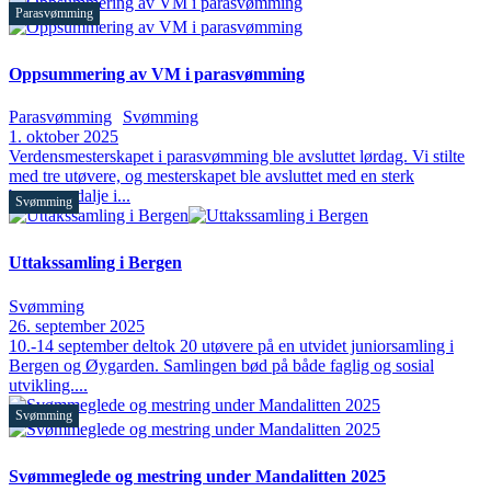
Parasvømming
Oppsummering av VM i parasvømming
Parasvømming
Svømming
1. oktober 2025
Verdensmesterskapet i parasvømming ble avsluttet lørdag. Vi stilte
med tre utøvere, og mesterskapet ble avsluttet med en sterk
bronsemedalje i...
Svømming
Uttakssamling i Bergen
Svømming
26. september 2025
10.-14 september deltok 20 utøvere på en utvidet juniorsamling i
Bergen og Øygarden. Samlingen bød på både faglig og sosial
utvikling....
Svømming
Svømmeglede og mestring under Mandalitten 2025