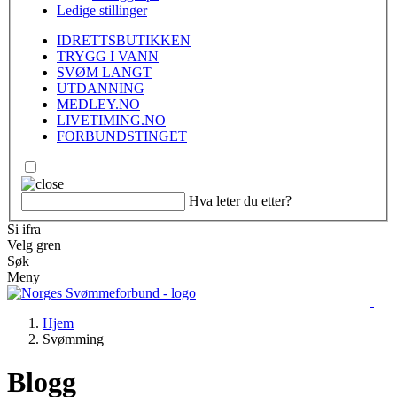
Ledige stillinger
IDRETTSBUTIKKEN
TRYGG I VANN
SVØM LANGT
UTDANNING
MEDLEY.NO
LIVETIMING.NO
FORBUNDSTINGET
Hva leter du etter?
Si ifra
Velg gren
Søk
Meny
Hjem
Svømming
Blogg