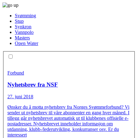
Svømming
Stup
Synkron
Vannpolo
Masters
Open Water
Forbund
Nyhetsbrev fra NSF
27. juni 2018
Ønsker du å motta nyhetsbrev fra Norges Svømmeforbund? Vi
sender ut nyhetsbrev til våre abonnenter en gang hver måned. I
tillegg går nyhetsbrevet automatisk ut til klubbenes offisielle e-
postadresser. Nyhetsbrevet inneholder informasjon om
utdanning, klubb-/lederutvikling, konkurranser osv. Er du
interessert