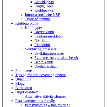
Arbeidsgiver
Daglig leder
Klubbpakka
Informasjonshefte NSF
Trygg på trening
Klubbutvikling
Klubbtyper
Breddeklubb
Konkurranseklubb
NM-klubb
Eliteklubb
Verktøy og prosesser
Utviklingsprosesser
Svømme- og grenskolebesøk
Bedre klubb
Digitalt årshjul
For trenere
Tips og råd for utøvere og trenere
Utdanning
Blogg
Barneidrett
Ungdomsidrett
Alternative aktivitetsformer
Para svømmeidrett for alle
Parasvømming – noe for deg?