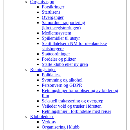
Organisasjon
Forsikringer
Startlisens
Overganger
Samordnet rapportering
(idrettsregistreringen)
Medlemssystem
Spillemidler til utstyr
Starttillatelser i NM for utenlandske
statsborgere
Støtteordninger
Fordeler og plikter
Starte klubb eller ny gren
Retningslinjer
Politiattest
Svømming og alkohol
Personvern og GDPR
Retningslinjer for publisering av bilder og
film
Seksuell trakassering og overgrep
Veileder vold og trusler i idretten
Retningslinjer i forbindelse med reiser
Klubbledelse
Verktøy
Organisering i klubb