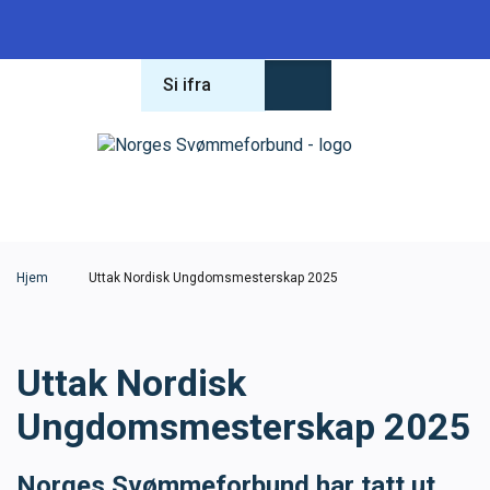
Si ifra
Forbundet
Om forbundet
Hva leter du etter?
Lover og regler
Hjem
Uttak Nordisk Ungdomsmesterskap 2025
Varsling
Uttak Nordisk
Antidoping
Ungdomsmesterskap 2025
Konferanse 2026
Norges Svømmeforbund har tatt ut