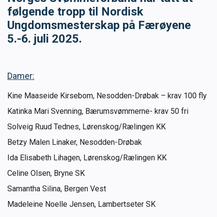
følgende tropp til Nordisk
Masterclass
Ungdomsmesterskap på Færøyene
5.-6. juli 2025.
Klubbdrift
Klubbutvikling
Damer:
For trenere
Kine Maaseide Kirsebom, Nesodden-Drøbak – krav 100 fly
Katinka Mari Svenning, Bærumsvømmerne- krav 50 fri
Tips og råd for utøvere og trenere
Solveig Ruud Tednes, Lørenskog/Rælingen KK
Betzy Malen Linaker, Nesodden-Drøbak
Utdanning
Ida Elisabeth Lihagen, Lørenskog/Rælingen KK
Celine Olsen, Bryne SK
Blogg
Samantha Silina, Bergen Vest
Madeleine Noelle Jensen, Lambertseter SK
Barneidrett