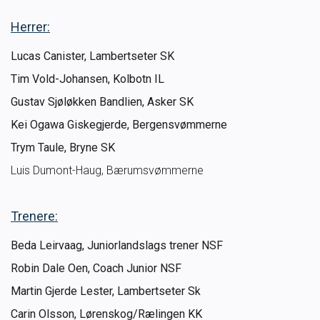
Ungdomsidrett
Herrer:
Lucas Canister, Lambertseter SK
Para svømmeidrett for alle
Tim Vold-Johansen, Kolbotn IL
Gustav Sjøløkken Bandlien, Asker SK
Bredde og folkehelse
Kei Ogawa Giskegjerde, Bergensvømmerne
Skolesvømming
Trym Taule, Bryne SK
Luis Dumont-Haug, Bærumsvømmerne
Svømmeanlegg
Trenere:
Ledige stillinger
Beda Leirvaag, Juniorlandslags trener NSF
Robin Dale Oen, Coach Junior NSF
IDRETTSBUTIKKEN
TRYGG I VANN
Martin Gjerde Lester, Lambertseter Sk
Carin Olsson, Lørenskog/Rælingen KK