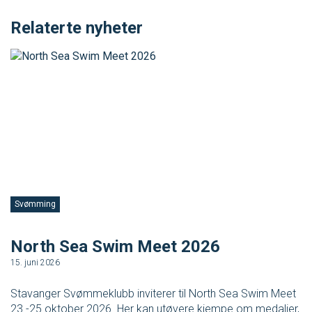
Relaterte nyheter
Svømming
P
North Sea Swim Meet 2026
K
15. juni 2026
6.
Stavanger Svømmeklubb inviterer til North Sea Swim Meet
7.
23.-25 oktober 2026. Her kan utøvere kjempe om medaljer,
Be