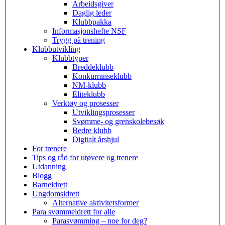
Arbeidsgiver
Daglig leder
Klubbpakka
Informasjonshefte NSF
Trygg på trening
Klubbutvikling
Klubbtyper
Breddeklubb
Konkurranseklubb
NM-klubb
Eliteklubb
Verktøy og prosesser
Utviklingsprosesser
Svømme- og grenskolebesøk
Bedre klubb
Digitalt årshjul
For trenere
Tips og råd for utøvere og trenere
Utdanning
Blogg
Barneidrett
Ungdomsidrett
Alternative aktivitetsformer
Para svømmeidrett for alle
Parasvømming – noe for deg?