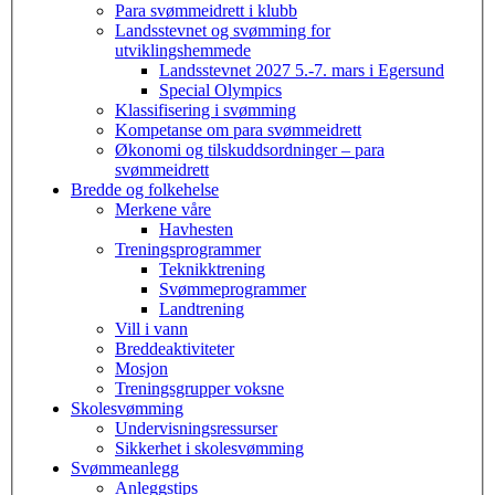
Para svømmeidrett i klubb
Landsstevnet og svømming for
utviklingshemmede
Landsstevnet 2027 5.-7. mars i Egersund
Special Olympics
Klassifisering i svømming
Kompetanse om para svømmeidrett
Økonomi og tilskuddsordninger – para
svømmeidrett
Bredde og folkehelse
Merkene våre
Havhesten
Treningsprogrammer
Teknikktrening
Svømmeprogrammer
Landtrening
Vill i vann
Breddeaktiviteter
Mosjon
Treningsgrupper voksne
Skolesvømming
Undervisningsressurser
Sikkerhet i skolesvømming
Svømmeanlegg
Anleggstips