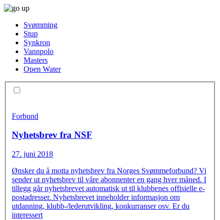
Svømming
Stup
Synkron
Vannpolo
Masters
Open Water
Forbund
Nyhetsbrev fra NSF
27. juni 2018
Ønsker du å motta nyhetsbrev fra Norges Svømmeforbund? Vi
sender ut nyhetsbrev til våre abonnenter en gang hver måned. I
tillegg går nyhetsbrevet automatisk ut til klubbenes offisielle e-
postadresser. Nyhetsbrevet inneholder informasjon om
utdanning, klubb-/lederutvikling, konkurranser osv. Er du
interessert