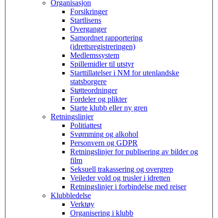
Organisasjon
Forsikringer
Startlisens
Overganger
Samordnet rapportering
(idrettsregistreringen)
Medlemssystem
Spillemidler til utstyr
Starttillatelser i NM for utenlandske
statsborgere
Støtteordninger
Fordeler og plikter
Starte klubb eller ny gren
Retningslinjer
Politiattest
Svømming og alkohol
Personvern og GDPR
Retningslinjer for publisering av bilder og
film
Seksuell trakassering og overgrep
Veileder vold og trusler i idretten
Retningslinjer i forbindelse med reiser
Klubbledelse
Verktøy
Organisering i klubb