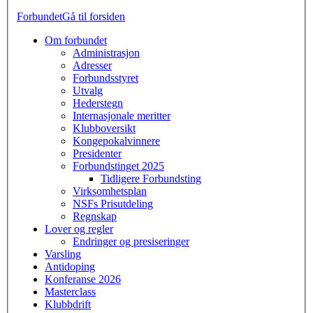
Forbundet
Gå til forsiden
Om forbundet
Administrasjon
Adresser
Forbundsstyret
Utvalg
Hederstegn
Internasjonale meritter
Klubboversikt
Kongepokalvinnere
Presidenter
Forbundstinget 2025
Tidligere Forbundsting
Virksomhetsplan
NSFs Prisutdeling
Regnskap
Lover og regler
Endringer og presiseringer
Varsling
Antidoping
Konferanse 2026
Masterclass
Klubbdrift