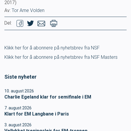
2017)
Ungdomsidrett
Av:
Tor Arne Volden
Del:
Para svømmeidrett for alle
Bredde og folkehelse
Klikk her for å abonnere på nyhetsbrev fra NSF
Klikk her for å abonnere på nyhetsbrev fra NSF Masters
Skolesvømming
Svømmeanlegg
Siste nyheter
10. august 2026
Ledige stillinger
Charlie Egeland klar for semifinale i EM
7. august 2026
Klart for EM Langbane i Paris
IDRETTSBUTIKKEN
TRYGG I VANN
3. august 2026
Vellykket treningsleir for EM-troppen