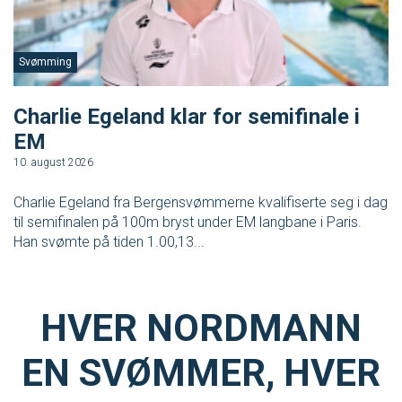
S
I
Svømming
F
Charlie Egeland klar for semifinale i
K
EM
7.
10. august 2026
Ne
pr
Charlie Egeland fra Bergensvømmerne kvalifiserte seg i dag
Be
til semifinalen på 100m bryst under EM langbane i Paris.
Han svømte på tiden 1.00,13...
HVER NORDMANN
EN SVØMMER, HVER