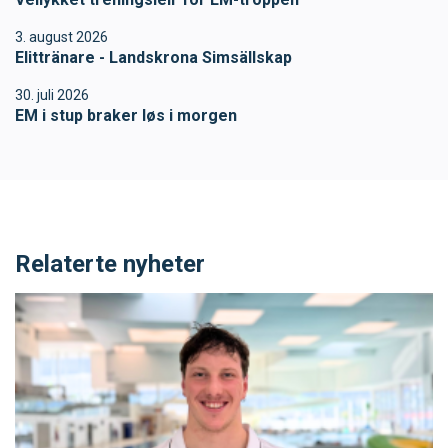
SVØM LANGT
UTDANNING
3. august 2026
Elittränare - Landskrona Simsällskap
MEDLEY.NO
LIVETIMING.NO
30. juli 2026
EM i stup braker løs i morgen
FORBUNDSTINGET
Relaterte nyheter