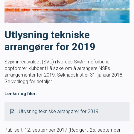
Masterclass
Klubbdrift
Utlysning tekniske
Klubbutvikling
arrangører for 2019
For trenere
Svømmeutvalget (SVU) i Norges Svømmeforbund
oppfordrer klubber til å søke om å arrangere NSFs
Tips og råd for utøvere og trenere
arrangementer for 2019. Søknadsfrist er 31. januar 2018.
Se vedlegg for detaljer.
Utdanning
Lenker og filer:
Blogg
Utlysning tekniske arrangører for 2019
Barneidrett
Publisert:
12. september 2017
(Redigert: 25. september