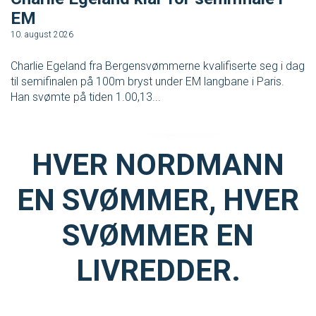
EM
7.
10. august 2026
Ne
pr
Charlie Egeland fra Bergensvømmerne kvalifiserte seg i dag
Be
til semifinalen på 100m bryst under EM langbane i Paris.
Han svømte på tiden 1.00,13...
HVER NORDMANN
EN SVØMMER, HVER
SVØMMER EN
LIVREDDER.