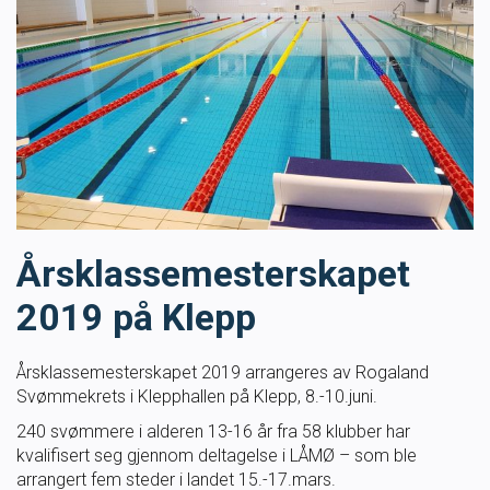
Masterclass
Klubbdrift
Klubbutvikling
For trenere
Årsklassemesterskapet
Tips og råd for utøvere og trenere
2019 på Klepp
Utdanning
Årsklassemesterskapet 2019 arrangeres av Rogaland
Svømmekrets i Klepphallen på Klepp, 8.-10.juni.
Blogg
240 svømmere i alderen 13-16 år fra 58 klubber har
kvalifisert seg gjennom deltagelse i LÅMØ – som ble
Barneidrett
arrangert fem steder i landet 15.-17.mars.