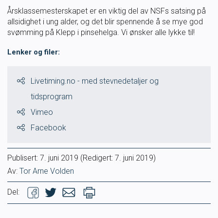
Årsklassemesterskapet er en viktig del av NSFs satsing på
Ungdomsidrett
allsidighet i ung alder, og det blir spennende å se mye god
svømming på Klepp i pinsehelga. Vi ønsker alle lykke til!
Para svømmeidrett for alle
Lenker og filer:
Bredde og folkehelse
Livetiming.no - med stevnedetaljer og
tidsprogram
Skolesvømming
Vimeo
Svømmeanlegg
Facebook
Ledige stillinger
Publisert:
7. juni 2019
(Redigert: 7. juni 2019)
Av:
Tor Arne Volden
Del:
IDRETTSBUTIKKEN
TRYGG I VANN