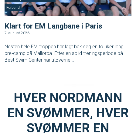
Forbund
F
Klart for EM Langbane i Paris
V
7. august 2026
3.
Nesten hele EM‑troppen har lagt bak seg en to uker lang
No
pre‑camp på Mallorca. Etter en solid treningsperiode på
tr
Best Swim Center har utøverne...
en
HVER NORDMANN
EN SVØMMER, HVER
SVØMMER EN