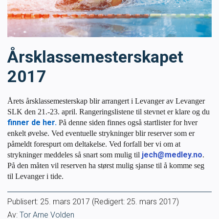
Masterclass
Klubbdrift
Årsklassemesterskapet
Klubbutvikling
2017
For trenere
Årets årsklassemesterskap blir arrangert i Levanger av Levanger
SLK den 21.-23. april. Rangeringslistene til stevnet er klare og du
Tips og råd for utøvere og trenere
finner de her.
På denne siden finnes også startlister for hver
enkelt øvelse. Ved eventuelle strykninger blir reserver som er
påmeldt forespurt om deltakelse. Ved forfall ber vi om at
Utdanning
jech@medley.no
strykninger meddeles så snart som mulig til
.
På den måten vil reserven ha størst mulig sjanse til å komme seg
til Levanger i tide.
Blogg
Publisert:
25. mars 2017
(Redigert: 25. mars 2017)
Barneidrett
Av:
Tor Arne Volden