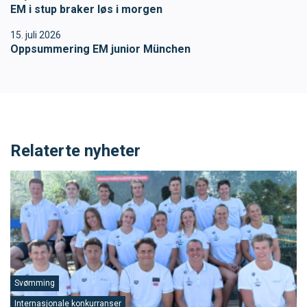
EM i stup braker løs i morgen
SVØM LANGT
UTDANNING
15. juli 2026
Oppsummering EM junior München
MEDLEY.NO
LIVETIMING.NO
FORBUNDSTINGET
Relaterte nyheter
Svømming
Internasjonale konkurranser
S