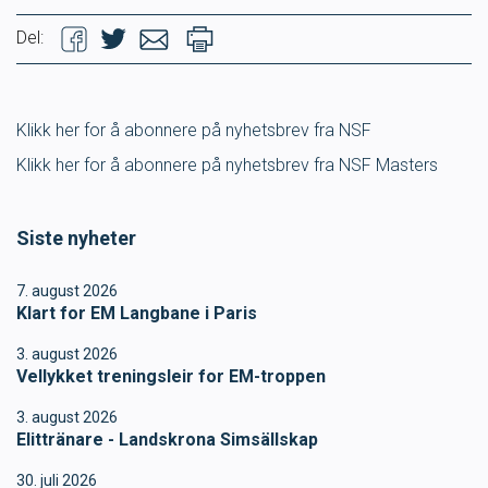
Ungdomsidrett
Del:
Para svømmeidrett for alle
Klikk her for å abonnere på nyhetsbrev fra NSF
Bredde og folkehelse
Klikk her for å abonnere på nyhetsbrev fra NSF Masters
Skolesvømming
Siste nyheter
Svømmeanlegg
7. august 2026
Klart for EM Langbane i Paris
Ledige stillinger
3. august 2026
Vellykket treningsleir for EM-troppen
3. august 2026
IDRETTSBUTIKKEN
TRYGG I VANN
Elittränare - Landskrona Simsällskap
30. juli 2026