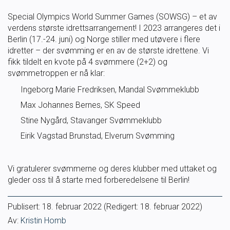
Masterclass
Special Olympics World Summer Games (SOWSG) – et av
verdens største idrettsarrangement! I 2023 arrangeres det i
Berlin (17.-24. juni) og Norge stiller med utøvere i flere
Klubbdrift
idretter – der svømming er en av de største idrettene. Vi
fikk tildelt en kvote på 4 svømmere (2+2) og
Klubbutvikling
svømmetroppen er nå klar:
Ingeborg Marie Fredriksen, Mandal Svømmeklubb
For trenere
Max Johannes Bernes, SK Speed
Stine Nygård, Stavanger Svømmeklubb
Tips og råd for utøvere og trenere
Eirik Vagstad Brunstad, Elverum Svømming
Utdanning
Vi gratulerer svømmerne og deres klubber med uttaket og
gleder oss til å starte med forberedelsene til Berlin!
Blogg
Publisert:
18. februar 2022
(Redigert: 18. februar 2022)
Barneidrett
Av:
Kristin Homb