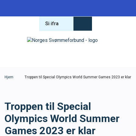
Si ifra
Forbundet
Om forbundet
Hva leter du etter?
Lover og regler
Hjem
Troppen til Special Olympics World Summer Games 2023 er klar
Varsling
Troppen til Special
Antidoping
Olympics World Summer
Konferanse 2026
Games 2023 er klar