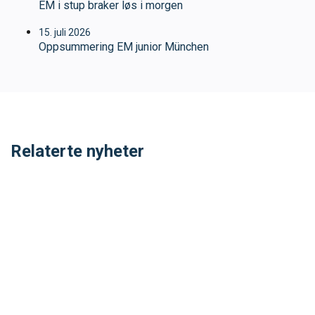
EM i stup braker løs i morgen
SVØM LANGT
UTDANNING
15. juli 2026
Oppsummering EM junior München
MEDLEY.NO
LIVETIMING.NO
FORBUNDSTINGET
Relaterte nyheter