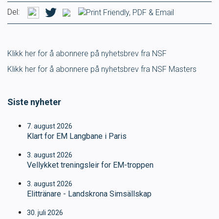
Del:
Ungdomsidrett
Para svømmeidrett for alle
Klikk her for å abonnere på nyhetsbrev fra NSF
Klikk her for å abonnere på nyhetsbrev fra NSF Masters
Bredde og folkehelse
Skolesvømming
Siste nyheter
Svømmeanlegg
7. august 2026
Klart for EM Langbane i Paris
Ledige stillinger
3. august 2026
Vellykket treningsleir for EM-troppen
3. august 2026
Elittränare - Landskrona Simsällskap
IDRETTSBUTIKKEN
TRYGG I VANN
30. juli 2026