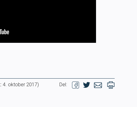
TRYGG I VANN
SVØM LANGT
LIVETIMING.NO
FORBUNDSTINGET
: 4. oktober 2017)
Del: