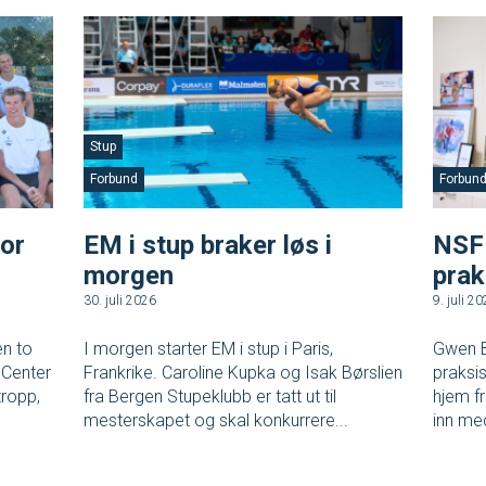
Stup
Forbund
Forbun
for
EM i stup braker løs i
NSF 
morgen
prak
30. juli 2026
9. juli 2
en to
I morgen starter EM i stup i Paris,
Gwen B
 Center
Frankrike. Caroline Kupka og Isak Børslien
praksi
tropp,
fra Bergen Stupeklubb er tatt ut til
hjem f
mesterskapet og skal konkurrere...
inn me