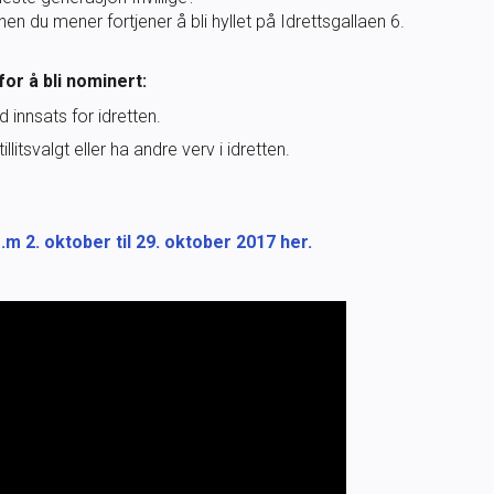
en du mener fortjener å bli hyllet på Idrettsgallaen 6.
Barneidrett
or å bli nominert:
Ungdomsidrett
innsats for idretten.
litsvalgt eller ha andre verv i idretten.
Para svømmeidrett for alle
Bredde og folkehelse
m 2. oktober til 29. oktober 2017 her.
Skolesvømming
Svømmeanlegg
Ledige stillinger