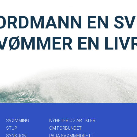
ORDMANN EN S
VØMMER EN LIV
SVØMMING
NYHETER OG ARTIKLER
STUP
OM FORBUNDET
SYNKRON
PARA SVØMMEIDRETT