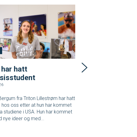
Svømming
d
Forbund
har hatt
Junior-EM i Sv
sisstudent
8. juli 2026
026
Den norske troppen er p
og har nå fått testet bass
ergum fra Triton Lillestrøm har hatt
for seks spennende dager
s hos oss etter at hun har kommet
OL-svømmehallen...
ra studiene i USA. Hun har kommet
d nye ideer og med...