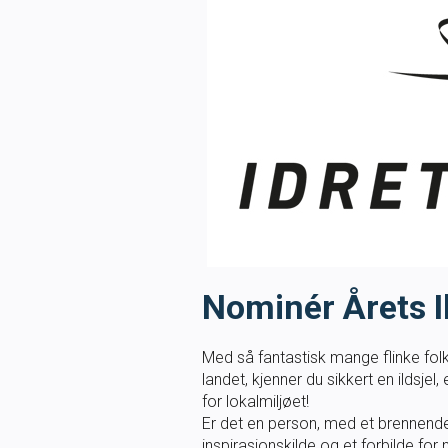
Forbund
Nyhetsbrev fra NSF
27. juni 2018
Ønsker du å motta nyhetsbrev fra Norges Svømmefo
nyhetsbrev til våre abonnenter en gang hver måned. I
automatisk ut til klubbenes offisielle e-postadresser
informasjon om utdanning, klubb-/lederutvikling, konk
interessert
Nominér Årets Ild
Med så fantastisk mange flinke fol
landet, kjenner du sikkert en ildsjel,
for lokalmiljøet!
Er det en person, med et brennend
inspirasjonskilde og et forbilde for 