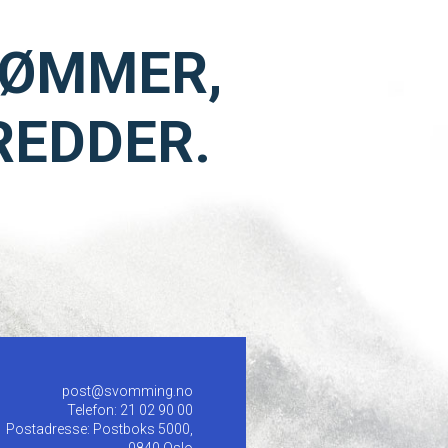
VØMMER,
REDDER.
post@svomming.no
Telefon: 21 02 90 00
Postadresse: Postboks 5000,