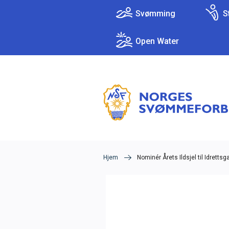
Svømming
S
Open Water
Hva leter du etter
Hjem
Nominér Årets Ildsjel til Idrettsg