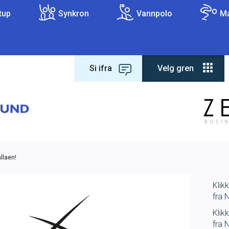
tup
Synkron
Vannpolo
Ma
Si ifra
Velg gren
Forbundet
Om forbundet
?
Lover og regler
allaen!
Varsling
Klik
fra 
Antidoping
Klik
fra 