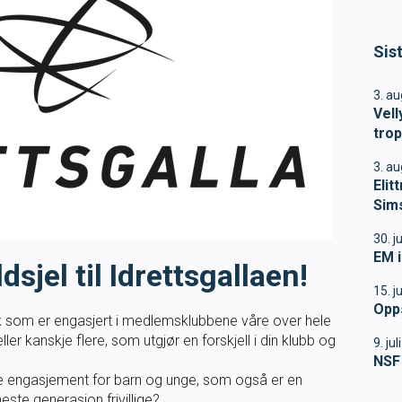
Konferanse 2026
Sis
Masterclass
3. a
Vell
Klubbdrift
tro
rbund? Vi sender ut
3. a
Klubbutvikling
 tillegg går nyhetsbrevet
Elit
. Nyhetsbrevet inneholder
Sim
urranser osv. Er du
For trenere
30. j
EM i
sjel til Idrettsgallaen!
Tips og råd for utøvere og 
15. j
Opp
k som er engasjert i medlemsklubbene våre over hele
Utdanning
 eller kanskje flere, som utgjør en forskjell i din klubb og
9. ju
NSF 
Blogg
e engasjement for barn og unge, som også er en
neste generasjon frivillige?