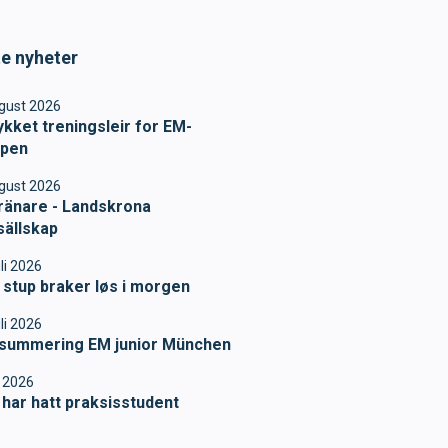
te nyheter
ugust 2026
ykket treningsleir for EM-
ppen
ugust 2026
tränare - Landskrona
sällskap
uli 2026
 stup braker løs i morgen
trenere
uli 2026
summering EM junior München
li 2026
har hatt praksisstudent