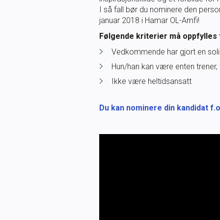
I så fall bør du nominere den person
januar 2018 i Hamar OL-Amfi!
F
ølgende kriterier må oppfylles f
Vedkommende har gjort en solid 
Hun/han kan være enten trener, til
Ikke være heltidsansatt
Du kan nominere din kandidat f.o.