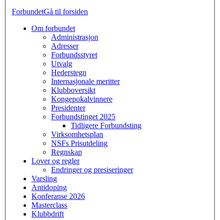
Forbundet
Gå til forsiden
Om forbundet
Administrasjon
Adresser
Forbundsstyret
Utvalg
Hederstegn
Internasjonale meritter
Klubboversikt
Kongepokalvinnere
Presidenter
Forbundstinget 2025
Tidligere Forbundsting
Virksomhetsplan
NSFs Prisutdeling
Regnskap
Lover og regler
Endringer og presiseringer
Varsling
Antidoping
Konferanse 2026
Masterclass
Klubbdrift