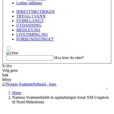
Ledige stillinger
IDRETTSBUTIKKEN
TRYGG I VANN
SVØM LANGT
UTDANNING
MEDLEY.NO
LIVETIMING.NO
FORBUNDSTINGET
Hva leter du etter?
Si ifra
Velg gren
Søk
Meny
Hjem
Namsos Svømmeklubb la oppladningen foran NM Ungdom
til Nord-Makedonia