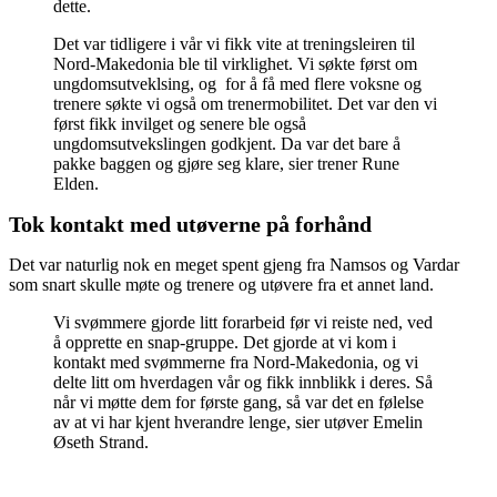
dette.
Det var tidligere i vår vi fikk vite at treningsleiren til
Nord-Makedonia ble til virklighet. Vi søkte først om
ungdomsutveklsing, og for å få med flere voksne og
trenere søkte vi også om trenermobilitet. Det var den vi
først fikk invilget og senere ble også
ungdomsutvekslingen godkjent. Da var det bare å
pakke baggen og gjøre seg klare, sier trener Rune
Elden.
Tok kontakt med utøverne på forhånd
Det var naturlig nok en meget spent gjeng fra Namsos og Vardar
som snart skulle møte og trenere og utøvere fra et annet land.
Vi svømmere gjorde litt forarbeid før vi reiste ned, ved
å opprette en snap-gruppe. Det gjorde at vi kom i
kontakt med svømmerne fra Nord-Makedonia, og vi
delte litt om hverdagen vår og fikk innblikk i deres. Så
når vi møtte dem for første gang, så var det en følelse
av at vi har kjent hverandre lenge, sier utøver Emelin
Øseth Strand.