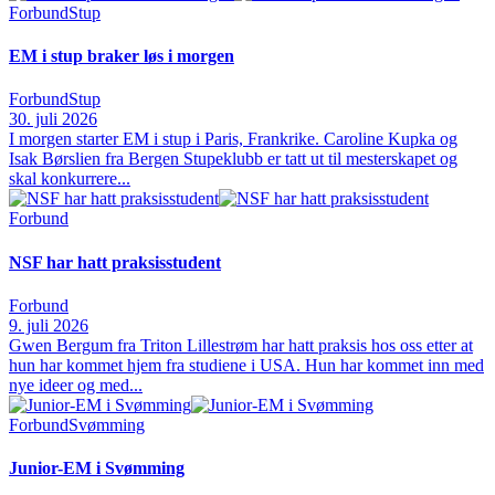
Forbund
Stup
EM i stup braker løs i morgen
Forbund
Stup
30. juli 2026
I morgen starter EM i stup i Paris, Frankrike. Caroline Kupka og
Isak Børslien fra Bergen Stupeklubb er tatt ut til mesterskapet og
skal konkurrere...
Forbund
NSF har hatt praksisstudent
Forbund
9. juli 2026
Gwen Bergum fra Triton Lillestrøm har hatt praksis hos oss etter at
hun har kommet hjem fra studiene i USA. Hun har kommet inn med
nye ideer og med...
Forbund
Svømming
Junior-EM i Svømming