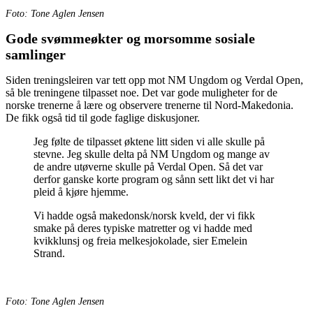
Foto: Tone Aglen Jensen
Gode svømmeøkter og morsomme sosiale
samlinger
Siden treningsleiren var tett opp mot NM Ungdom og Verdal Open,
så ble treningene tilpasset noe. Det var gode muligheter for de
norske trenerne å lære og observere trenerne til Nord-Makedonia.
De fikk også tid til gode faglige diskusjoner.
Jeg følte de tilpasset øktene litt siden vi alle skulle på
stevne. Jeg skulle delta på NM Ungdom og mange av
de andre utøverne skulle på Verdal Open. Så det var
derfor ganske korte program og sånn sett likt det vi har
pleid å kjøre hjemme.
Vi hadde også makedonsk/norsk kveld, der vi fikk
smake på deres typiske matretter og vi hadde med
kvikklunsj og freia melkesjokolade, sier Emelein
Strand.
Foto: Tone Aglen Jensen