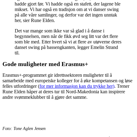
hadde gjort før. Vi hadde også en stafett, der lagene ble
mikset. Vi har også en tradisjon om at vi danser swing
på alle våre samlinger, og derfor var det ingen unntak
her, sier Rune Elden.
Det var mange som ikke var så glad i å danse i
begynnelsen, men når de fikk øvd seg litt var det flere
som ble med. Etter hvert så vi at flere av utøverne deres
danset swing på bassengkanten, legger Emelin Strand
til.
Gode muligheter med Erasmus+
Erasmus+-programmet gir idrettssektoren muligheter til å
samarbeide med europeiske kolleger for å øke kompetansen og løse
felles utfordringer (
for mer informasjon kan du trykke her)
. Trener
Rune Elden håper at deres tur til Nord-Makedonia kan inspirere
andre svømmeklubber til å gjøre det samme.
Foto: Tone Aglen Jensen