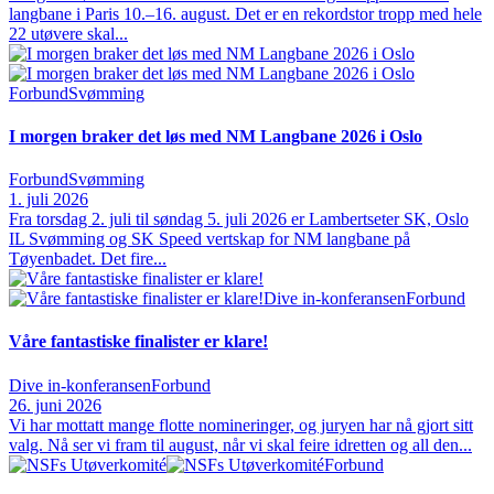
langbane i Paris 10.–16. august. Det er en rekordstor tropp med hele
22 utøvere skal...
Forbund
Svømming
I morgen braker det løs med NM Langbane 2026 i Oslo
Forbund
Svømming
1. juli 2026
Fra torsdag 2. juli til søndag 5. juli 2026 er Lambertseter SK, Oslo
IL Svømming og SK Speed vertskap for NM langbane på
Tøyenbadet. Det fire...
Dive in-konferansen
Forbund
Våre fantastiske finalister er klare!
Dive in-konferansen
Forbund
26. juni 2026
Vi har mottatt mange flotte nomineringer, og juryen har nå gjort sitt
valg. Nå ser vi fram til august, når vi skal feire idretten og all den...
Forbund