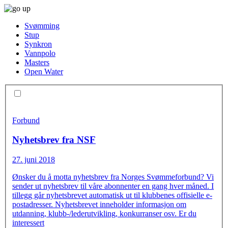
Svømming
Stup
Synkron
Vannpolo
Masters
Open Water
Forbund
Nyhetsbrev fra NSF
27. juni 2018
Ønsker du å motta nyhetsbrev fra Norges Svømmeforbund? Vi
sender ut nyhetsbrev til våre abonnenter en gang hver måned. I
tillegg går nyhetsbrevet automatisk ut til klubbenes offisielle e-
postadresser. Nyhetsbrevet inneholder informasjon om
utdanning, klubb-/lederutvikling, konkurranser osv. Er du
interessert