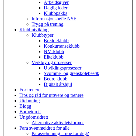
Arbeidsgiver
Daglig leder
Klubbpakka
Informasjonshefte NSF
Trygg på trening
Klubbutvikling
Klubbtyper
Breddeklubb
Konkurranseklubb
NM-klubb
Eliteklubb
Verktøy og prosesser
Utviklingsprosesser
Svømme- og grenskolebesøk
Bedre klubb
Digitalt årshjul
For trenere
Tips og råd for utøvere og trenere
Utdanning
Blogg
Barneidrett
Ungdomsidrett
Alternative aktivitetsformer
Para svømmeidrett for alle
Parasvømming – noe for deg?