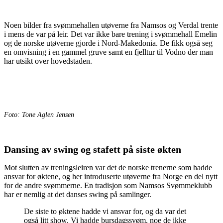
Noen bilder fra svømmehallen utøverne fra Namsos og Verdal trente
i mens de var på leir. Det var ikke bare trening i svømmehall Emelin
og de norske utøverne gjorde i Nord-Makedonia. De fikk også seg
en omvisning i en gammel gruve samt en fjelltur til Vodno der man
har utsikt over hovedstaden.
Foto: Tone Aglen Jensen
Dansing av swing og stafett på siste økten
Mot slutten av treningsleiren var det de norske trenerne som hadde
ansvar for øktene, og her introduserte utøverne fra Norge en del nytt
for de andre svømmerne. En tradisjon som Namsos Svømmeklubb
har er nemlig at det danses swing på samlinger.
De siste to øktene hadde vi ansvar for, og da var det
også litt show. Vi hadde bursdagssvøm, noe de ikke