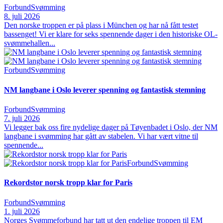
Forbund
Svømming
8. juli 2026
Den norske troppen er på plass i München og har nå fått testet
bassenget! Vi er klare for seks spennende dager i den historiske OL-
svømmehallen...
Forbund
Svømming
NM langbane i Oslo leverer spenning og fantastisk stemning
Forbund
Svømming
7. juli 2026
Vi legger bak oss fire nydelige dager på Tøyenbadet i Oslo, der NM
langbane i svømming har gått av stabelen. Vi har vært vitne til
spennende...
Forbund
Svømming
Rekordstor norsk tropp klar for Paris
Forbund
Svømming
1. juli 2026
Norges Svømmeforbund har tatt ut den endelige troppen til EM