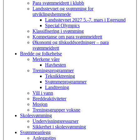
Para svømmeidrett i klubb
Landsstevnet og svømming for
utviklingshemmede
Landsstevnet 2027 5.-7. mars i Egersund
Special Olympics
Klassifisering i svømming
Kompetanse om para svømmeidrett
Økonomi og tilskuddsordninger – para
svømmeidrett
Bredde og folkehelse
Merkene våre
Havhesten
Treningsprogrammer
Teknikktrening
Svømmeprogrammer
Landtrening
Vill i vann
Breddeaktiviteter
Mosjon
Treningsgrupper voksne
Skolesvømming
Undervisningsressurser
Sikkerhet i skolesvømming
Svømmeanlegg
Anleggstips