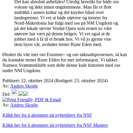
Det kan absolutt anbefales! Utrolig lærerikt for både oss
voksne og ikke minst ungdommene. Man får et flott
innblikk i annen kultur og det knyttes bånd over
landegrenser. Vi vet at både utøvere og trenere fra
Nord-Makedonia har fulgt med oss på NM Ungdom og
på det lokale stevne Verdal Open som resten av våre
utøvere har vært på denne helgen. Vi vet også at de
jobber med å få til et besøk hos. Vi vil jo gjerne vise
dem byen vår, avslutter trener Rune Eden med.
Ønsker du vite mer om Erasmus+ og om søknadsprosessen, så kan
du kontakte trener Rune Elden for mer informasjon. Vi takker
Namsos Svømmeklubb som delte denne kule historien med oss
under NM Ungdom.
Publisert:
22. oktober 2024
(Redigert: 23. oktober 2024)
Av:
Anders Skodje
Del:
Av:
Anders Skodje
Klikk her for å abonnere på nyhetsbrev fra NSF
Klikk her for å abonnere på nyhetsbrev fra NSF Masters