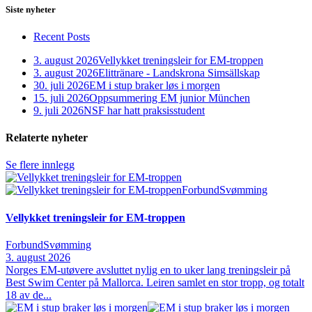
Siste nyheter
Recent Posts
3. august 2026
Vellykket treningsleir for EM-troppen
3. august 2026
Elittränare - Landskrona Simsällskap
30. juli 2026
EM i stup braker løs i morgen
15. juli 2026
Oppsummering EM junior München
9. juli 2026
NSF har hatt praksisstudent
Relaterte nyheter
Se flere innlegg
Forbund
Svømming
Vellykket treningsleir for EM-troppen
Forbund
Svømming
3. august 2026
Norges EM‑utøvere avsluttet nylig en to uker lang treningsleir på
Best Swim Center på Mallorca. Leiren samlet en stor tropp, og totalt
18 av de...