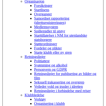
Organisasjon
Forsikringer
Startlisens
Overganger
Samordnet rapportering
(idrettsregistreringen)
Medlemssystem
Spillemidler til utstyr
Starttillatelser i NM for utenlandske
statsborgere
Støtteordninger
Fordeler og plikter
Starte klubb eller ny gren
Retningslinjer
Politiattest
Svømming og alkohol
Personvern og GDPR
Retningslinjer for publisering av bilder og
film
Seksuell trakassering og overgrep
Veileder vold og trusler i idretten
Retningslinjer i forbindelse med reiser
Klubbledelse
Verktøy
Organisering i klubb