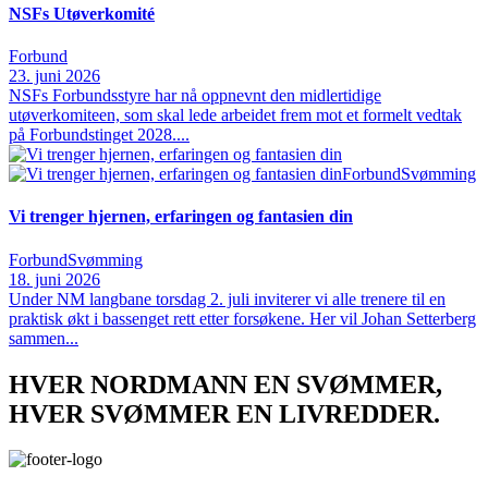
NSFs Utøverkomité
Forbund
23. juni 2026
NSFs Forbundsstyre har nå oppnevnt den midlertidige
utøverkomiteen, som skal lede arbeidet frem mot et formelt vedtak
på Forbundstinget 2028....
Forbund
Svømming
Vi trenger hjernen, erfaringen og fantasien din
Forbund
Svømming
18. juni 2026
Under NM langbane torsdag 2. juli inviterer vi alle trenere til en
praktisk økt i bassenget rett etter forsøkene. Her vil Johan Setterberg
sammen...
HVER NORDMANN EN SVØMMER,
HVER SVØMMER EN LIVREDDER.