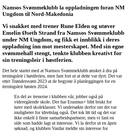
Namsos Svømmeklubb la oppladningen foran NM
Ungdom til Nord-Makedonia
Vi snakket med trener Rune Elden og utøver
Emelin Øseth Strand fra Namsos Svømmeklubb
under NM Ungdom, og fikk et innblikk i deres
oppladning inn mot mesterskapet. Med sin egne
svømmehall stengt, tenkte klubben kreativt for
sin treningsleir i høstferien.
Det hele startet med at Namsos Svømmeklubb ønsket å dra på
treningsleir i høstferien, men fant fort ut at dette var dyrt. Det var
etter Trøndersvøm 2023 at de begynte å planleggingen for en
treningsleir høsten 2024.
En del av trenerne i klubben vår, jobber også på
videregående skole. Der har Erasmus+ blitt brukt for
turer med skoleklasser. Vi undersøkte derfor om det var
muligheter for idrettslag også. Det tok litt tid og det var
ikke enkelt å finne samarbeidspartnere, men vi fant en
side som hadde lagt ut interesse. Vi la derfor ut en åpen
søknad, og klubben Vardar meldte sin interesse for