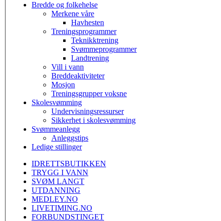
Bredde og folkehelse
Merkene våre
Havhesten
Treningsprogrammer
Teknikktrening
Svømmeprogrammer
Landtrening
Vill i vann
Breddeaktiviteter
Mosjon
Treningsgrupper voksne
Skolesvømming
Undervisningsressurser
Sikkerhet i skolesvømming
Svømmeanlegg
Anleggstips
Ledige stillinger
IDRETTSBUTIKKEN
TRYGG I VANN
SVØM LANGT
UTDANNING
MEDLEY.NO
LIVETIMING.NO
FORBUNDSTINGET