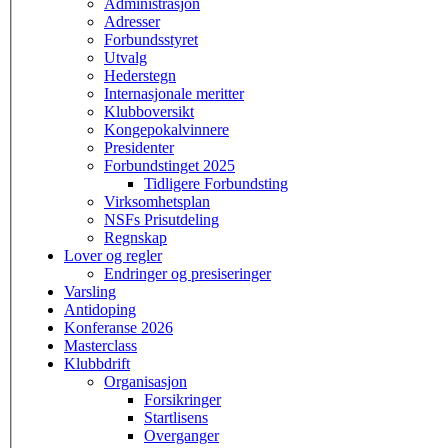
Administrasjon
Adresser
Forbundsstyret
Utvalg
Hederstegn
Internasjonale meritter
Klubboversikt
Kongepokalvinnere
Presidenter
Forbundstinget 2025
Tidligere Forbundsting
Virksomhetsplan
NSFs Prisutdeling
Regnskap
Lover og regler
Endringer og presiseringer
Varsling
Antidoping
Konferanse 2026
Masterclass
Klubbdrift
Organisasjon
Forsikringer
Startlisens
Overganger