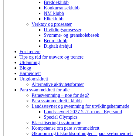
Breddeklubb
Konkurranseklubb
NM-klubb
Eliteklubb
Verktøy og prosesser
Utviklingsprosesser
Svømme- og grenskolebesøk
Bedre klubb
Digitalt årshjul
For trenere
Tips og råd for utøvere og trenere
Utdanning
Blogg
Barneidrett
Ungdomsidrett
Alternative aktivitetsformer
Para svømmeidrett for alle
Parasvømming – noe for deg?
Para svømmeidrett i klubb
Landsstevnet og svømming for utviklingshemmede
Landsstevnet 2027 5.-7. mars i Egersund
Special Olympics
Klassifisering i svømming
Kompetanse om para svømmeidrett
Økonomi og tilskuddsordninger – para svømmeidrett