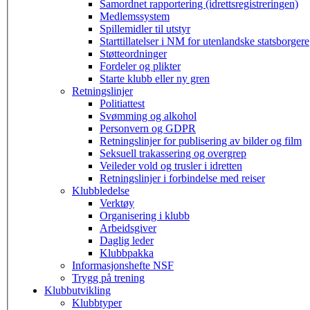
Samordnet rapportering (idrettsregistreringen)
Medlemssystem
Spillemidler til utstyr
Starttillatelser i NM for utenlandske statsborgere
Støtteordninger
Fordeler og plikter
Starte klubb eller ny gren
Retningslinjer
Politiattest
Svømming og alkohol
Personvern og GDPR
Retningslinjer for publisering av bilder og film
Seksuell trakassering og overgrep
Veileder vold og trusler i idretten
Retningslinjer i forbindelse med reiser
Klubbledelse
Verktøy
Organisering i klubb
Arbeidsgiver
Daglig leder
Klubbpakka
Informasjonshefte NSF
Trygg på trening
Klubbutvikling
Klubbtyper