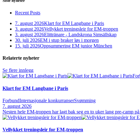
Siste nyheter
Recent Posts
7. august 2026
Klart for EM Langbane i Paris
3. august 2026
Vellykket treningsleir for EM-troppen
3. august 2026
Elittränare - Landskrona Simsällskap
30. juli 2026
EM i stup braker løs i morgen
15. juli 2026
Oppsummering EM junior München
Relaterte nyheter
Se flere innlegg
For
Klart for EM Langbane i Paris
Forbund
Internasjonale konkurranser
Svømming
7. august 2026
Nesten hele EM‑troppen har lagt bak seg en to uker lang pre‑camp på 
Vellykket treningsleir for EM-troppen