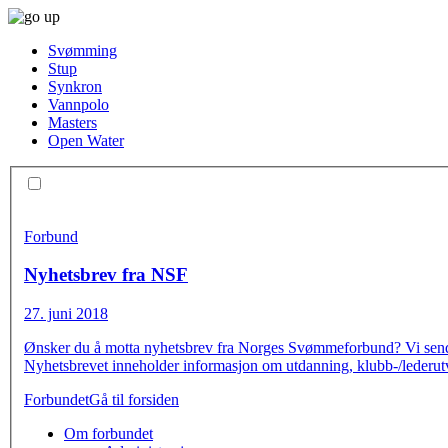
Svømming
Stup
Synkron
Vannpolo
Masters
Open Water
Forbund
Nyhetsbrev fra NSF
27. juni 2018
Ønsker du å motta nyhetsbrev fra Norges Svømmeforbund? Vi sender u
Nyhetsbrevet inneholder informasjon om utdanning, klubb-/lederutvi
Forbundet
Gå til forsiden
Om forbundet