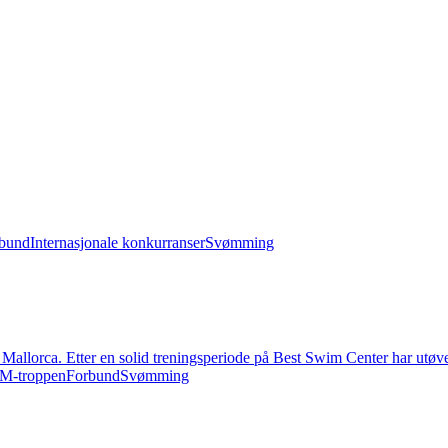
bund
Internasjonale konkurranser
Svømming
Mallorca. Etter en solid treningsperiode på Best Swim Center har utøve
Forbund
Svømming