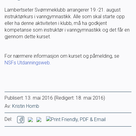
Masterclass
Lambertseter Svømmeklubb arrangerer 19.-21. august
instruktørkurs i vanngymnastikk. Alle som skal starte opp
eller ha denne aktiviteten i klubb, må ha godkjent
Klubbdrift
kompetanse som instruktør i vanngymnastikk og det får en
gjennom dette kurset.
Klubbutvikling
For nærmere informasjon om kurset og påmelding, se
For trenere
NSFs Utdanningsweb.
Tips og råd for utøvere og trenere
Utdanning
Publisert:
13. mai 2016
(Redigert: 18. mai 2016)
Av:
Kristin Homb
Blogg
Del:
Barneidrett