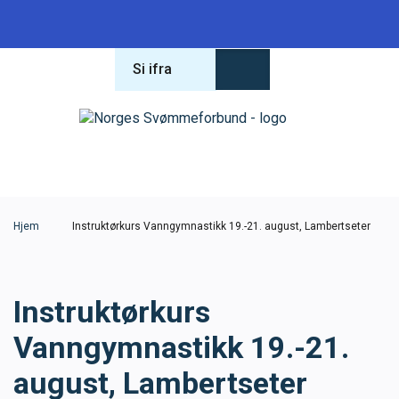
Si ifra
Forbundet
Om forbundet
Hva leter du etter?
Lover og regler
Hjem
Instruktørkurs Vanngymnastikk 19.-21. august, Lambertseter
Varsling
Instruktørkurs
Antidoping
Vanngymnastikk 19.-21.
Konferanse 2026
august, Lambertseter