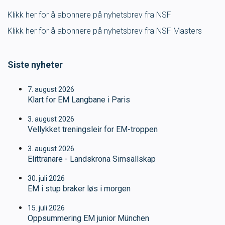
Klikk her for å abonnere på nyhetsbrev fra NSF
Ungdomsidrett
Klikk her for å abonnere på nyhetsbrev fra NSF Masters
Para svømmeidrett for alle
Siste nyheter
Bredde og folkehelse
7. august 2026
Klart for EM Langbane i Paris
Skolesvømming
3. august 2026
Vellykket treningsleir for EM-troppen
Svømmeanlegg
3. august 2026
Ledige stillinger
Elittränare - Landskrona Simsällskap
30. juli 2026
EM i stup braker løs i morgen
IDRETTSBUTIKKEN
TRYGG I VANN
15. juli 2026
Oppsummering EM junior München