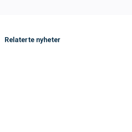
SVØM LANGT
UTDANNING
MEDLEY.NO
LIVETIMING.NO
Relaterte nyheter
FORBUNDSTINGET