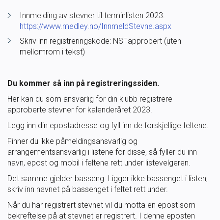
Ungdomsidrett
Innmelding av stevner til terminlisten 2023:
https://www.medley.no/InnmeldStevne.aspx
Skriv inn registreringskode: NSFapprobert (uten
Para svømmeidrett for alle
mellomrom i tekst)
Bredde og folkehelse
Du kommer så inn på registreringssiden.
Skolesvømming
Her kan du som ansvarlig for din klubb registrere
approberte stevner for kalenderåret 2023.
Legg inn din epostadresse og fyll inn de forskjellige feltene.
Svømmeanlegg
Finner du ikke påmeldingsansvarlig og
arrangementsansvarlig i listene for disse, så fyller du inn
Ledige stillinger
navn, epost og mobil i feltene rett under listevelgeren.
Det samme gjelder basseng. Ligger ikke bassenget i listen,
skriv inn navnet på bassenget i feltet rett under.
IDRETTSBUTIKKEN
TRYGG I VANN
Når du har registrert stevnet vil du motta en epost som
bekreftelse på at stevnet er registrert. I denne eposten