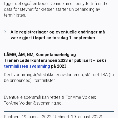
ligger det også en kode. Denne kan du benytte til å endre
SVØM LANGT
UTDANNING
data for stevnet før kretsen starter sin behandling av
terminlisten.
MEDLEY.NO
LIVETIMING.NO
Alle registreringer og eventuelle endringer må
være gjort i løpet av torsdag 1. september.
FORBUNDSTINGET
LÅMØ, ÅM, NM, Kompetansehelg og
Trener/Lederkonferansen 2023 er publisert – søk i
terminlisten svømming
på 2023.
Der hvor arrangør/sted ikke er avklart enda, står det TBA (to
be announced) i terminlisten.
Eventuelle spørsmål kan rettes til Tor Arne Volden;
TorArne.Volden@svomming.no.
Publisert:
19. august 2022
(Redigert: 19. august 2022)