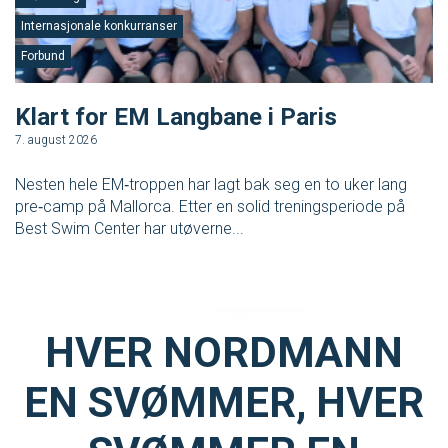
Internasjonale konkurranser
S
Forbund
F
Klart for EM Langbane i Paris
V
7. august 2026
3.
Nesten hele EM‑troppen har lagt bak seg en to uker lang
No
pre‑camp på Mallorca. Etter en solid treningsperiode på
tr
Best Swim Center har utøverne...
en
HVER NORDMANN
EN SVØMMER, HVER