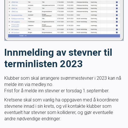
Masterclass
Klubbdrift
Klubbutvikling
Innmelding av stevner til
For trenere
terminlisten 2023
Tips og råd for utøvere og trenere
Klubber som skal arrangere svømmestevner i 2023 kan nå
melde inn via medley.no.
Utdanning
Frist for å melde inn stevner er torsdag 1.september.
Kretsene skal som vanlig ha oppgaven med å koordinere
Blogg
stevnene innad i sin krets, og vil kontakte klubber som
eventuelt har stevner som kolliderer, og gjør eventuelle
andre nødvendige endringer.
Barneidrett