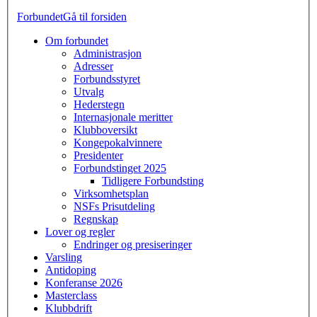
Forbundet
Gå til forsiden
Om forbundet
Administrasjon
Adresser
Forbundsstyret
Utvalg
Hederstegn
Internasjonale meritter
Klubboversikt
Kongepokalvinnere
Presidenter
Forbundstinget 2025
Tidligere Forbundsting
Virksomhetsplan
NSFs Prisutdeling
Regnskap
Lover og regler
Endringer og presiseringer
Varsling
Antidoping
Konferanse 2026
Masterclass
Klubbdrift