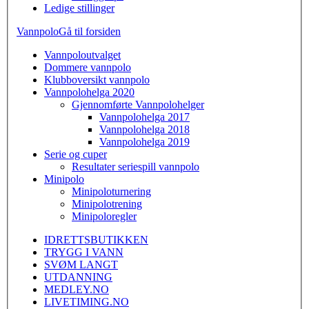
Ledige stillinger
Vannpolo
Gå til forsiden
Vannpoloutvalget
Dommere vannpolo
Klubboversikt vannpolo
Vannpolohelga 2020
Gjennomførte Vannpolohelger
Vannpolohelga 2017
Vannpolohelga 2018
Vannpolohelga 2019
Serie og cuper
Resultater seriespill vannpolo
Minipolo
Minipoloturnering
Minipolotrening
Minipoloregler
IDRETTSBUTIKKEN
TRYGG I VANN
SVØM LANGT
UTDANNING
MEDLEY.NO
LIVETIMING.NO