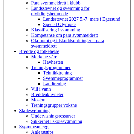
Para svømmeidrett i klubb
Landsstevnet og svømming for
utviklingshemmede
Landsstevnet 2027 5.-7. mars i Egersund
Special Olympics
Klassifisering i svømming
Kompetanse om para svømmeidrett
Økonomi og tilskuddsordninger – para
svømmeidrett
Bredde og folkehelse
Merkene våre
Havhesten
Treningsprogrammer
Teknikktrening
Svømmeprogrammer
Landtrening
Vill i vann
Breddeaktiviteter
Mosjon
Treningsgrupper voksne
Skolesvømming
Undervisningsressurser
Sikkerhet i skolesvømming
Svømmeanlegg
Anleggstips