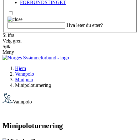
FORBUNDSTINGET
Hva leter du etter?
Si ifra
Velg gren
Søk
Meny
Hjem
Vannpolo
Minipolo
Minipoloturnering
Vannpolo
Minipoloturnering