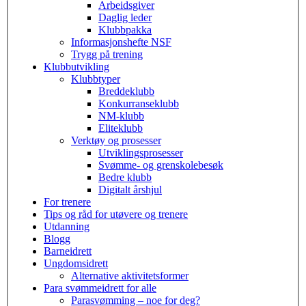
Arbeidsgiver
Daglig leder
Klubbpakka
Informasjonshefte NSF
Trygg på trening
Klubbutvikling
Klubbtyper
Breddeklubb
Konkurranseklubb
NM-klubb
Eliteklubb
Verktøy og prosesser
Utviklingsprosesser
Svømme- og grenskolebesøk
Bedre klubb
Digitalt årshjul
For trenere
Tips og råd for utøvere og trenere
Utdanning
Blogg
Barneidrett
Ungdomsidrett
Alternative aktivitetsformer
Para svømmeidrett for alle
Parasvømming – noe for deg?