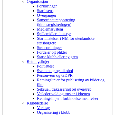
Organisasjon
Forsikringer
Startlisens
Overganger
Samordnet rapportering
(idrettsregistreringen)
Medlemssystem
Spillemidler til utstyr
Starttillatelser i NM for utenlandske
statsborgere
Støtteordninger
Fordeler og plikter
Starte klubb eller ny gren
Retningslinjer
Politiattest
Svømming og alkohol
Personvern og GDPR
Retningslinjer for publisering av bilder og
film
Seksuell trakassering og overgrep
Veileder vold og trusler i idretten
Retningslinjer i forbindelse med reiser
Klubbledelse
Verktøy
Organisering i klubb