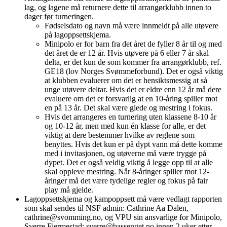
lag, og lagene må returnere dette til arrangørklubb innen to
dager før turneringen.
Fødselsdato og navn må være innmeldt på alle utøvere
på lagoppsettskjema.
Minipolo er for barn fra det året de fyller 8 år til og med
det året de er 12 år. Hvis utøvere på 6 eller 7 år skal
delta, er det kun de som kommer fra arrangørklubb, ref.
GE18 (lov Norges Svømmeforbund). Det er også viktig
at klubben evaluerer om det er hensiktsmessig at så
unge utøvere deltar. Hvis det er eldre enn 12 år må dere
evaluere om det er forsvarlig at en 10-åring spiller mot
en på 13 år. Det skal være glede og mestring i fokus.
Hvis det arrangeres en turnering uten klassene 8-10 år
og 10-12 år, men med kun én klasse for alle, er det
viktig at dere bestemmer hvilke av reglene som
benyttes. Hvis det kun er på dypt vann må dette komme
med i invitasjonen, og utøverne må være trygge på
dypet. Det er også veldig viktig å legge opp til at alle
skal oppleve mestring. Når 8-åringer spiller mot 12-
åringer må det være tydelige regler og fokus på fair
play må gjelde.
Lagoppsettskjema og kampoppsett må være vedlagt rapporten
som skal sendes til NSF admin: Cathrine Aa Dalen,
cathrine@svomming.no, og VPU sin ansvarlige for Minipolo,
Sverre Fjermestad: sverre@bassenget.no innen 2 uker etter