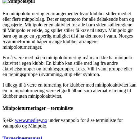
En minipoloturnering er arrangementer hvor klubber stiller med et
eller flere minpololag. Det er supermoro for alle deltakende barn og
engasjerte. Minipolo er en aktivitet for alle barn siden spillereglene
til Minipolo er enkle, og spillet stiller få krav til utstyr. Minipolo gir
barn og unge en ypperlig mulighet til å ha det moro i vann. Norges
Svømmeforbund håper mange klubber arrangerer
minipoloturneringer.
For å være med på en minipoloturnering må man ikke ha minipolo
aktivitet i egen klubb. En klubb kan stille med lag fra andre
aktivitetsgrupper og treningsgrupper, f.eks. Vill i vann gruppe eller
en treningsgruppe i svømming, stup eller synkron.
I tillegg til å være en turnering for klubber med minipoloaktivitet kan
en minipoloturnering være et godt tilbud som alternativ trening til
klubber uten minipoloaktivitet.
Minipoloturneringer – terminliste
Sjekk
www.medley.no
under vannpolo for å se terminliste for
vannpolo og Minipolo.
Turneringsmanual