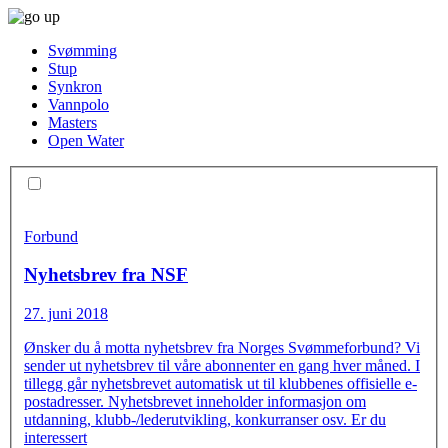
Svømming
Stup
Synkron
Vannpolo
Masters
Open Water
Forbund
Nyhetsbrev fra NSF
27. juni 2018
Ønsker du å motta nyhetsbrev fra Norges Svømmeforbund? Vi
sender ut nyhetsbrev til våre abonnenter en gang hver måned. I
tillegg går nyhetsbrevet automatisk ut til klubbenes offisielle e-
postadresser. Nyhetsbrevet inneholder informasjon om
utdanning, klubb-/lederutvikling, konkurranser osv. Er du
interessert