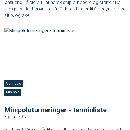
Ønsker du å bidra til at norsk stup blir bedre og større? Da
trenger vi deg! Vi ønsker å få flere klubber til å begynne med
Ungdomsidrett
stup, og øke...
Para svømmeidrett for alle
Bredde og folkehelse
Skolesvømming
Svømmeanlegg
Vannpolo
Ledige stillinger
Minipolo
Minipoloturneringer - terminliste
IDRETTSBUTIKKEN
TRYGG I VANN
3. januar 2017
Godt nytt Minipoloår til dere alle! En egen liste med oversikt