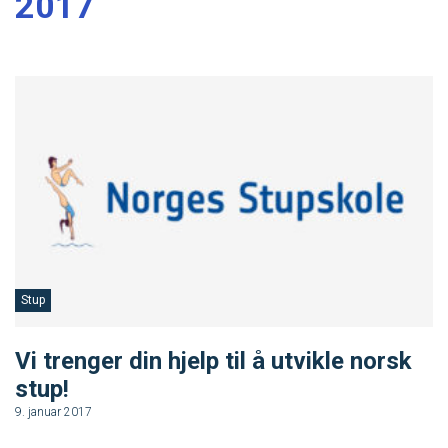
2017
Masterclass
Klubbdrift
Klubbutvikling
For trenere
Tips og råd for utøvere og trenere
Stup
Utdanning
Vi trenger din hjelp til å utvikle norsk
Blogg
stup!
9. januar 2017
Barneidrett