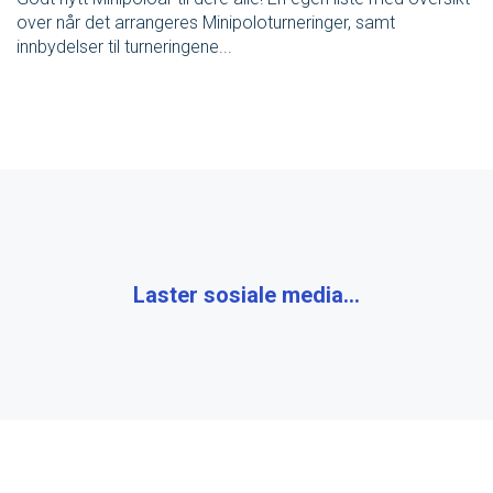
over når det arrangeres Minipoloturneringer, samt
SVØM LANGT
UTDANNING
innbydelser til turneringene...
MEDLEY.NO
LIVETIMING.NO
FORBUNDSTINGET
Laster sosiale media...