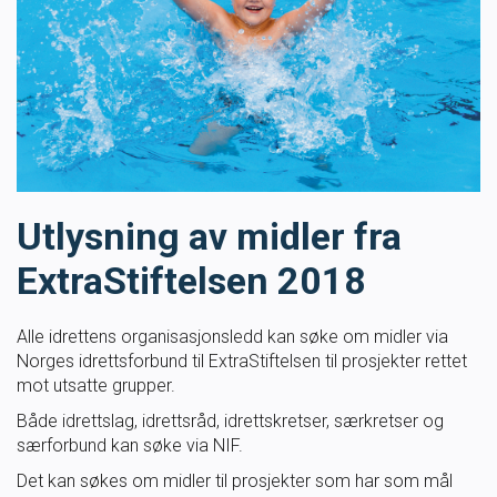
Masterclass
Klubbdrift
Klubbutvikling
For trenere
Utlysning av midler fra
ExtraStiftelsen 2018
Tips og råd for utøvere og trenere
Alle idrettens organisasjonsledd kan søke om midler via
Utdanning
Norges idrettsforbund til ExtraStiftelsen til prosjekter rettet
mot utsatte grupper.
Blogg
Både idrettslag, idrettsråd, idrettskretser, særkretser og
særforbund kan søke via NIF.
Barneidrett
Det kan søkes om midler til prosjekter som har som mål