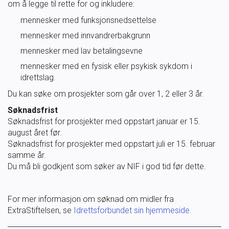
om å legge til rette for og inkludere:
Ungdomsidrett
mennesker med funksjonsnedsettelse
mennesker med innvandrerbakgrunn
Para svømmeidrett for alle
mennesker med lav betalingsevne
mennesker med en fysisk eller psykisk sykdom i
Bredde og folkehelse
idrettslag.
Du kan søke om prosjekter som går over 1, 2 eller 3 år.
Skolesvømming
Søknadsfrist
Søknadsfrist for prosjekter med oppstart januar er 15.
Svømmeanlegg
august året før.
Søknadsfrist for prosjekter med oppstart juli er 15. februar
samme år.
Ledige stillinger
Du må bli godkjent som søker av NIF i god tid før dette.
For mer informasjon om søknad om midler fra
IDRETTSBUTIKKEN
TRYGG I VANN
ExtraStiftelsen, se
Idrettsforbundet sin hjemmeside.