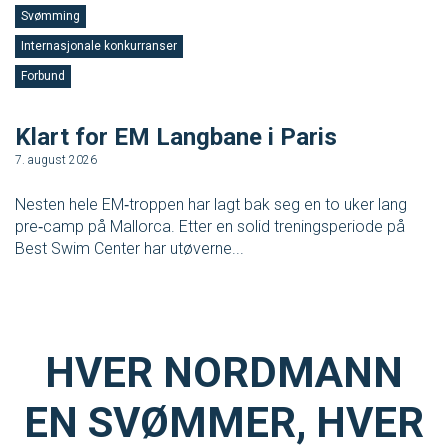
Svømming
Internasjonale konkurranser
S
Forbund
F
Klart for EM Langbane i Paris
V
7. august 2026
3.
Nesten hele EM‑troppen har lagt bak seg en to uker lang
No
pre‑camp på Mallorca. Etter en solid treningsperiode på
tr
Best Swim Center har utøverne...
en
HVER NORDMANN
EN SVØMMER, HVER