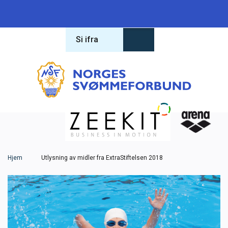
Si ifra
Forbundet
Om forbundet
Hva leter du etter?
Lover og regler
Varsling
Hjem
Utlysning av midler fra ExtraStiftelsen 2018
Antidoping
Konferanse 2026