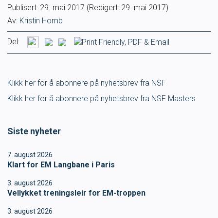
Publisert:
29. mai 2017
(Redigert: 29. mai 2017)
SVØM LANGT
UTDANNING
Av:
Kristin Homb
Del:
MEDLEY.NO
LIVETIMING.NO
FORBUNDSTINGET
Klikk her for å abonnere på nyhetsbrev fra NSF
Klikk her for å abonnere på nyhetsbrev fra NSF Masters
Siste nyheter
7. august 2026
Klart for EM Langbane i Paris
3. august 2026
Vellykket treningsleir for EM-troppen
3. august 2026