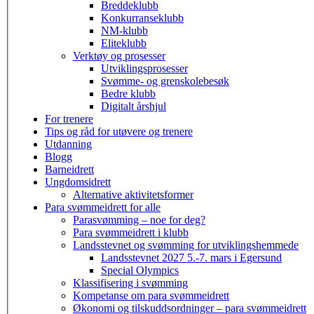
Breddeklubb
Konkurranseklubb
NM-klubb
Eliteklubb
Verktøy og prosesser
Utviklingsprosesser
Svømme- og grenskolebesøk
Bedre klubb
Digitalt årshjul
For trenere
Tips og råd for utøvere og trenere
Utdanning
Blogg
Barneidrett
Ungdomsidrett
Alternative aktivitetsformer
Para svømmeidrett for alle
Parasvømming – noe for deg?
Para svømmeidrett i klubb
Landsstevnet og svømming for utviklingshemmede
Landsstevnet 2027 5.-7. mars i Egersund
Special Olympics
Klassifisering i svømming
Kompetanse om para svømmeidrett
Økonomi og tilskuddsordninger – para svømmeidrett