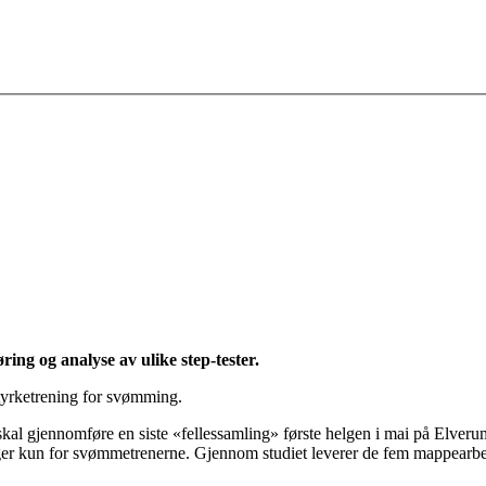
ring og analyse av ulike step-
tester.
styrketrening for svømming.
kal gjennomføre en siste «fellessamling» første helgen i mai på Elverum 
ger kun for svømmetrenerne. Gjennom studiet leverer de fem mappearbei