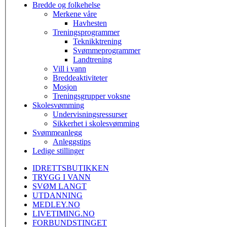
Bredde og folkehelse
Merkene våre
Havhesten
Treningsprogrammer
Teknikktrening
Svømmeprogrammer
Landtrening
Vill i vann
Breddeaktiviteter
Mosjon
Treningsgrupper voksne
Skolesvømming
Undervisningsressurser
Sikkerhet i skolesvømming
Svømmeanlegg
Anleggstips
Ledige stillinger
IDRETTSBUTIKKEN
TRYGG I VANN
SVØM LANGT
UTDANNING
MEDLEY.NO
LIVETIMING.NO
FORBUNDSTINGET