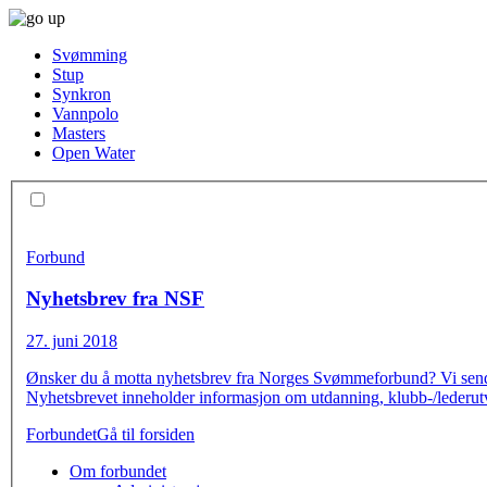
Svømming
Stup
Synkron
Vannpolo
Masters
Open Water
Forbund
Nyhetsbrev fra NSF
27. juni 2018
Ønsker du å motta nyhetsbrev fra Norges Svømmeforbund? Vi sender u
Nyhetsbrevet inneholder informasjon om utdanning, klubb-/lederutvi
Forbundet
Gå til forsiden
Om forbundet