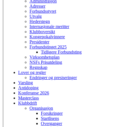
Administrasjon
Adresser
Forbundsstyret
Utvalg
Hederstegn
Internasjonale meritter
Klubboversikt
Kongepokalvinnere
Presidenter
Forbundstinget 2025
Tidligere Forbundsting
Virksomhetsplan
NSFs Prisutdeling
Regnskap
Lover og regler
Endringer og presiseringer
Varsling
Antidoping
Konferanse 2026
Masterclass
Klubbdrift
Organisasjon
Forsikringer
Startlisens
Overganger