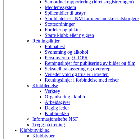
Samordnet rapportering (idrettsregistreringen)
Medlemssystem
Spillemidler til utstyr
Starttillatelser i NM for utenlandske statsborgere
Støtteordninger
Fordeler og plikter
Starte klubb eller ny gren
Retningslinjer
Politiattest
Svømming og alkohol
Personvern og GDPR
Retningslinjer for publisering av bilder og film
Seksuell trakassering og overgrep
Veileder vold og trusler i idretten
Retningslinjer i forbindelse med reiser
Klubbledelse
Verktøy
Organisering i klubb
Arbeidsgiver
Daglig leder
Klubbpakka
Informasjonshefte NSF
Trygg på trening
Klubbutvikling
Klubbtyper