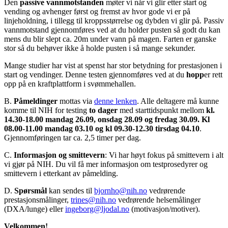
Den
passive vannmotstanden
møter vi når vi glir etter start og
vending og avhenger først og fremst av hvor gode vi er på
linjeholdning, i tillegg til kroppsstørrelse og dybden vi glir på. Passiv
vannmotstand gjennomføres ved at du holder pusten så godt du kan
mens du blir slept ca. 20m under vann på magen. Farten er ganske
stor så du behøver ikke å holde pusten i så mange sekunder.
Mange studier har vist at spenst har stor betydning for prestasjonen i
start og vendinger. Denne testen gjennomføres ved at du
hopp
er rett
opp på en kraftplattform i svømmehallen.
B.
Påmeldinger
mottas via
denne lenken
. Alle deltagere må kunne
komme til NIH for testing
to dager
med starttidspunkt mellom
kl.
14.30-18.00 mandag 26.09, onsdag 28.09 og fredag 30.09. Kl
08.00-11.00 mandag 03.10 og kl 09.30-12.30 tirsdag 04.10
.
Gjennomføringen tar ca. 2,5 timer per dag.
C.
Informasjon og smittevern
: Vi har høyt fokus på smittevern i alt
vi gjør på NIH. Du vil få mer informasjon om testprosedyrer og
smittevern i etterkant av påmelding.
D.
Spørsmål
kan sendes til
bjornho@nih.no
vedrørende
prestasjonsmålinger,
trines@nih.no
vedrørende helsemålinger
(DXA/lunge) eller
ingeborg@ljodal.no
(motivasjon/motiver).
Velkommen!