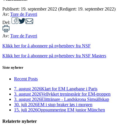
Publisert:
19. september 2022
(Redigert: 19. september 2022)
Av:
Tore de Faveri
Del:
Av:
Tore de Faveri
Klikk her for å abonnere på nyhetsbrev fra NSF
Klikk her for å abonnere på nyhetsbrev fra NSF Masters
Siste nyheter
Recent Posts
7. august 2026
Klart for EM Langbane i Paris
3. august 2026
Vellykket treningsleir for EM-troppen
3. august 2026
Elittränare - Landskrona Simsällskap
30. juli 2026
EM i stup braker løs i morgen
15. juli 2026
Oppsummering EM junior München
Relaterte nyheter