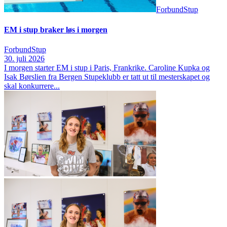
Forbund
Stup
EM i stup braker løs i morgen
Forbund
Stup
30. juli 2026
I morgen starter EM i stup i Paris, Frankrike. Caroline Kupka og
Isak Børslien fra Bergen Stupeklubb er tatt ut til mesterskapet og
skal konkurrere...