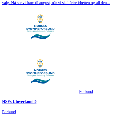
valg. Nå ser vi fram til august, når vi skal feire idretten og all den...
Forbund
NSFs Utøverkomité
Forbund