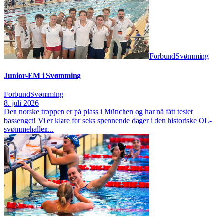
Forbund
Svømming
Junior-EM i Svømming
Forbund
Svømming
8. juli 2026
Den norske troppen er på plass i München og har nå fått testet
bassenget! Vi er klare for seks spennende dager i den historiske OL-
svømmehallen...