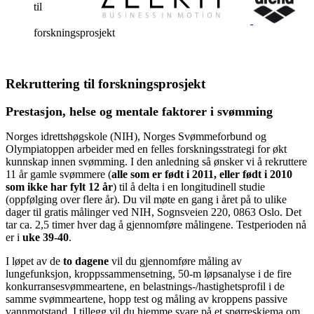
til
forskningsprosjekt
Rekruttering til forskningsprosjekt
Prestasjon, helse og mentale faktorer i svømming
Norges idrettshøgskole (NIH), Norges Svømmeforbund og
Olympiatoppen arbeider med en felles forskningsstrategi for økt
kunnskap innen svømming. I den anledning så ønsker vi å rekruttere
11 år gamle svømmere (
alle som er født i 2011, eller født i 2010
som ikke har fylt 12 år
) til å delta i en longitudinell studie
(oppfølging over flere år). Du vil møte en gang i året på to ulike
dager til gratis målinger ved NIH, Sognsveien 220, 0863 Oslo. Det
tar ca. 2,5 timer hver dag å gjennomføre målingene. Testperioden nå
er i
uke 39-40
.
I løpet av de
to dagene
vil du gjennomføre måling av
lungefunksjon, kroppssammensetning, 50-m løpsanalyse i de fire
konkurransesvømmeartene, en belastnings-/hastighetsprofil i de
samme svømmeartene, hopp test og måling av kroppens passive
vannmotstand. I tillegg vil du hjemme svare på et spørreskjema om