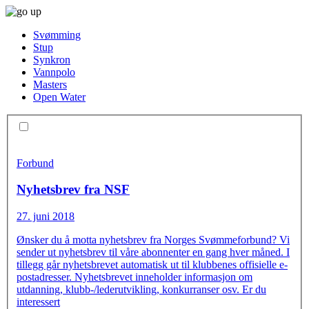
Svømming
Stup
Synkron
Vannpolo
Masters
Open Water
Forbund
Nyhetsbrev fra NSF
27. juni 2018
Ønsker du å motta nyhetsbrev fra Norges Svømmeforbund? Vi
sender ut nyhetsbrev til våre abonnenter en gang hver måned. I
tillegg går nyhetsbrevet automatisk ut til klubbenes offisielle e-
postadresser. Nyhetsbrevet inneholder informasjon om
utdanning, klubb-/lederutvikling, konkurranser osv. Er du
interessert