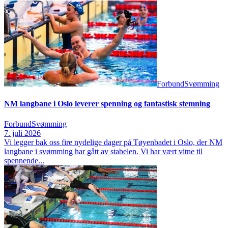
Forbund
Svømming
NM langbane i Oslo leverer spenning og fantastisk stemning
Forbund
Svømming
7. juli 2026
Vi legger bak oss fire nydelige dager på Tøyenbadet i Oslo, der NM
langbane i svømming har gått av stabelen. Vi har vært vitne til
spennende...