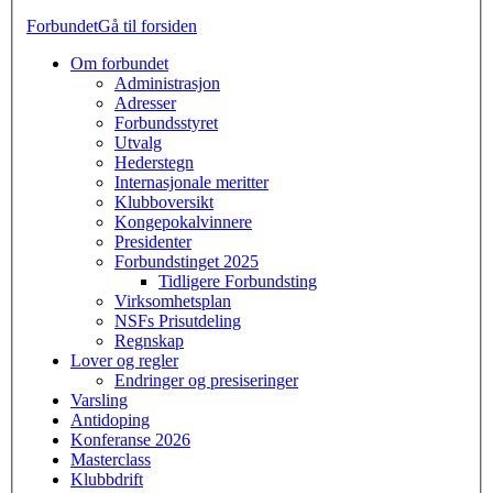
Forbundet
Gå til forsiden
Om forbundet
Administrasjon
Adresser
Forbundsstyret
Utvalg
Hederstegn
Internasjonale meritter
Klubboversikt
Kongepokalvinnere
Presidenter
Forbundstinget 2025
Tidligere Forbundsting
Virksomhetsplan
NSFs Prisutdeling
Regnskap
Lover og regler
Endringer og presiseringer
Varsling
Antidoping
Konferanse 2026
Masterclass
Klubbdrift