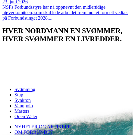
23. juni 2026
NSFs Forbundsstyre har nå oppnevnt den midlertidige
utøverkomiteen, som skal lede arbeidet frem mot et formelt vedtak
på Forbundstinget 2028....
HVER NORDMANN EN SVØMMER,
HVER SVØMMER EN LIVREDDER.
Svømming
Stup
Synkron
Vannpolo
Masters
Open Water
NYHETER OG ARTIKLER
OM FORBUNDET