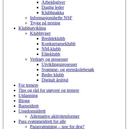
Arbeidsgiver
Daglig leder
Klubbpakka
Informasjonshefte NSF
Trygg på trening
Klubbutvikling
Klubbtyper
Breddeklubb
Konkurranseklubb
NM-klubb
Eliteklubb
Verktøy og prosesser
Utviklingsprosesser
Svømme- og grenskolebesøk
Bedre klubb
Digitalt årshjul
For trenere
Tips og råd for utøvere og trenere
Utdanning
Blogg
Barneidrett
Ungdomsidrett
Alternative aktivitetsformer
Para svømmeidrett for alle
Parasvømming – noe for deg?