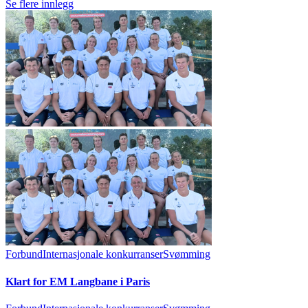
Se flere innlegg
Forbund
Internasjonale konkurranser
Svømming
Klart for EM Langbane i Paris