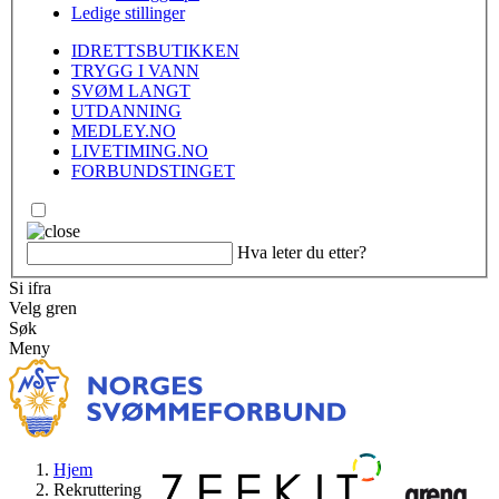
Ledige stillinger
IDRETTSBUTIKKEN
TRYGG I VANN
SVØM LANGT
UTDANNING
MEDLEY.NO
LIVETIMING.NO
FORBUNDSTINGET
Hva leter du etter?
Si ifra
Velg gren
Søk
Meny
Hjem
Rekruttering