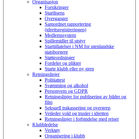
Organisasjon
Forsikringer
Startlisens
Overganger
Samordnet rapportering
(idrettsregistreringen)
Medlemssystem
Spillemidler til utstyr
Starttillatelser i NM for utenlandske
statsborgere
Støtteordninger
Fordeler og plikter
Starte klubb eller ny gren
Retningslinjer
Politiattest
Svømming og alkohol
Personvern og GDPR
Retningslinjer for publisering av bilder og
film
Seksuell trakassering og overgrep
Veileder vold og trusler i idretten
Retningslinjer i forbindelse med reiser
Klubbledelse
Verktøy
Organisering i klubb