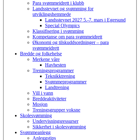
Para svømmeidrett i klubb
Landsstevnet og svømming for
utviklingshemmede
Landsstevnet 2027 5.-7. mars i Egersund
Special Olympics
Klassifisering i svømming
Kompetanse om para svømmeidrett
Økonomi og tilskuddsordninger – para
svømmeidrett
Bredde og folkehelse
Merkene våre
Havhesten
Treningsprogrammer
Teknikktrening
Svømmeprogrammer
Landtrening
Vill i vann
Breddeaktiviteter
Mosjon
Treningsgrupper voksne
Skolesvømming
Undervisningsressurser
Sikkerhet i skolesvømming
Svømmeanlegg
Anleggstips