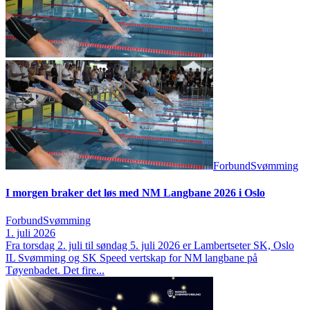
Forbund
Svømming
I morgen braker det løs med NM Langbane 2026 i Oslo
Forbund
Svømming
1. juli 2026
Fra torsdag 2. juli til søndag 5. juli 2026 er Lambertseter SK, Oslo
IL Svømming og SK Speed vertskap for NM langbane på
Tøyenbadet. Det fire...