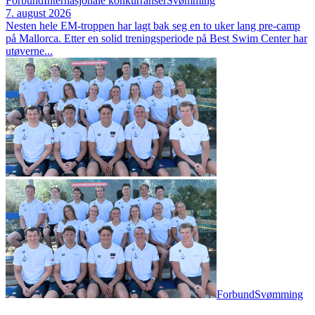
Forbund
Internasjonale konkurranser
Svømming
7. august 2026
Nesten hele EM‑troppen har lagt bak seg en to uker lang pre‑camp
på Mallorca. Etter en solid treningsperiode på Best Swim Center har
utøverne...
Forbund
Svømming