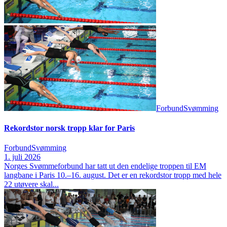
Forbund
Svømming
Rekordstor norsk tropp klar for Paris
Forbund
Svømming
1. juli 2026
Norges Svømmeforbund har tatt ut den endelige troppen til EM
langbane i Paris 10.–16. august. Det er en rekordstor tropp med hele
22 utøvere skal...