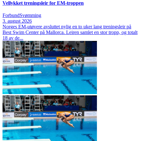
Vellykket treningsleir for EM-troppen
Forbund
Svømming
3. august 2026
Norges EM‑utøvere avsluttet nylig en to uker lang treningsleir på
Best Swim Center på Mallorca. Leiren samlet en stor tropp, og totalt
18 av de...