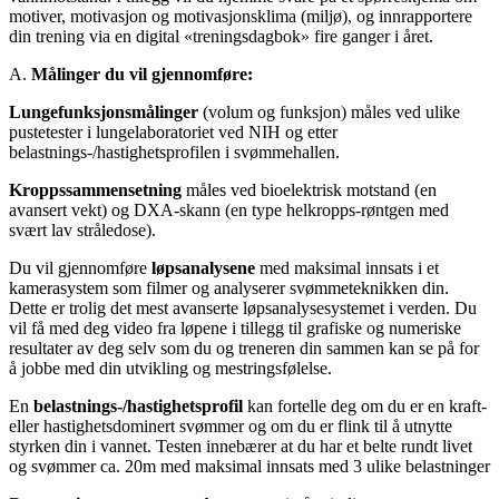
motiver, motivasjon og motivasjonsklima (miljø), og innrapportere
din trening via en digital «treningsdagbok» fire ganger i året.
A.
Målinger du vil gjennomføre:
Lungefunksjonsmålinger
(volum og funksjon) måles ved ulike
pustetester i lungelaboratoriet ved NIH og etter
belastnings-/hastighetsprofilen i svømmehallen.
Kroppssammensetning
måles ved bioelektrisk motstand (en
avansert vekt) og DXA-skann (en type helkropps-røntgen med
svært lav stråledose).
Du vil gjennomføre
løpsanalysene
med maksimal innsats i et
kamerasystem som filmer og analyserer svømmeteknikken din.
Dette er trolig det mest avanserte løpsanalysesystemet i verden. Du
vil få med deg video fra løpene i tillegg til grafiske og numeriske
resultater av deg selv som du og treneren din sammen kan se på for
å jobbe med din utvikling og mestringsfølelse.
En
belastnings-/hastighetsprofil
kan fortelle deg om du er en kraft-
eller hastighetsdominert svømmer og om du er flink til å utnytte
styrken din i vannet. Testen innebærer at du har et belte rundt livet
og svømmer ca. 20m med maksimal innsats med 3 ulike belastninger