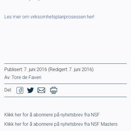
Ungdomsidrett
Les mer om virksomhetsplanprosessen her!
Para svømmeidrett for alle
Bredde og folkehelse
Skolesvømming
Publisert:
7. juni 2016
(Redigert: 7. juni 2016)
Svømmeanlegg
Av:
Tore de Faveri
Del:
Ledige stillinger
Klikk her for å abonnere på nyhetsbrev fra NSF
IDRETTSBUTIKKEN
TRYGG I VANN
Klikk her for å abonnere på nyhetsbrev fra NSF Masters