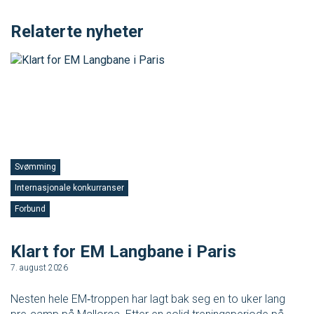
Relaterte nyheter
Svømming
Internasjonale konkurranser
S
Forbund
F
Klart for EM Langbane i Paris
V
7. august 2026
3.
Nesten hele EM‑troppen har lagt bak seg en to uker lang
No