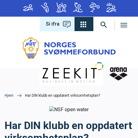
Si ifra
Forbundet
Om forbundet
Hva leter du etter?
Lover og regler
Varsling
Hjem
Har DIN klubb en oppdatert virksomhetsplan?
Antidoping
Har DIN klubb en oppdatert
Konferanse 2026
virksomhetsplan?