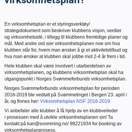
Masterclass
Klubbdrift
En virksomhetsplan er et styringsverktøy/
strategidokument som beskriver klubbens visjon, verdier
og virksomhetsidé, i tillegg til klubbens fremtidige planer og
Klubbutvikling
mål. Med andre ord sier virksomhetsplanen noe om
hva
klubben står for, hvem man ønsker å gi et aktivitetstilbud og
hva man ønsker at klubben skal jobbe mot 2-4 år frem i tid.
For trenere
Hele klubben skal være involvert i utarbeidelsen av
virksomhetsplanen, og klubbens virksomhetsplan skal ha
Tips og råd for utøvere og trenere
utgangspunkt i Norges Svømmeforbunds virksomhetsplan.
Norges Svømmeforbunds virksomhetsplan for perioden
Utdanning
2016-2019 ble vedtatt på Svømmetinget i Bergen 23. april i
år, og finnes her:
Virksomhetsplan NSF 2016-2019
Blogg
Vi anbefaler alle klubber å få hjelp av en klubbveileder
i prosessen med å utvikle virksomhetsplanen sin! Ta
kontakt på kari@svomming.no/ 98221934 for booking av
Barneidrett
virksomhetsplanprosess.