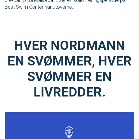
pre‑camp på Mallorca. Etter en solid treningsperiode på
tr
Best Swim Center har utøverne...
en
HVER NORDMANN
EN SVØMMER, HVER
SVØMMER EN
LIVREDDER.