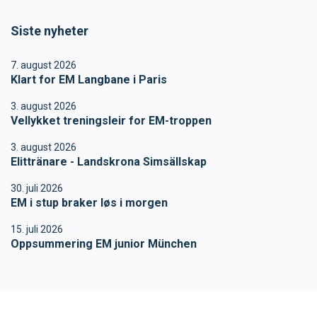
SVØM LANGT
UTDANNING
Siste nyheter
7. august 2026
MEDLEY.NO
LIVETIMING.NO
Klart for EM Langbane i Paris
3. august 2026
FORBUNDSTINGET
Vellykket treningsleir for EM-troppen
3. august 2026
Elittränare - Landskrona Simsällskap
30. juli 2026
EM i stup braker løs i morgen
15. juli 2026
Oppsummering EM junior München