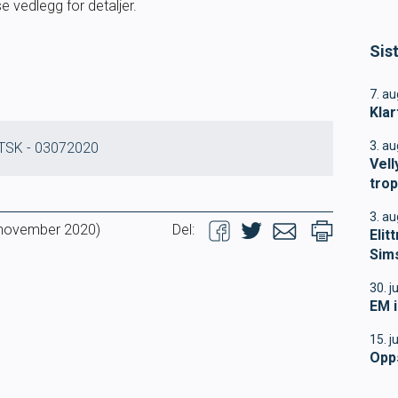
 vedlegg for detaljer.
Konferanse 2026
Sis
Masterclass
7. a
Klar
Klubbdrift
3. a
 TSK - 03072020
Vell
Klubbutvikling
tro
3. a
For trenere
. november 2020)
Del:
Elit
Sim
Tips og råd for utøvere og 
30. j
EM i
Utdanning
15. j
Opp
Blogg