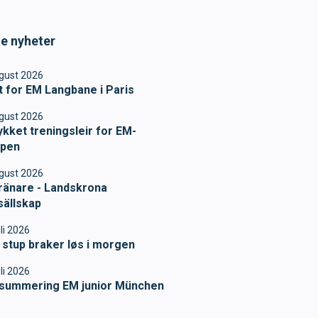
te nyheter
ugust 2026
t for EM Langbane i Paris
ugust 2026
ykket treningsleir for EM-
ppen
ugust 2026
tränare - Landskrona
sällskap
trenere
uli 2026
 stup braker løs i morgen
uli 2026
summering EM junior München