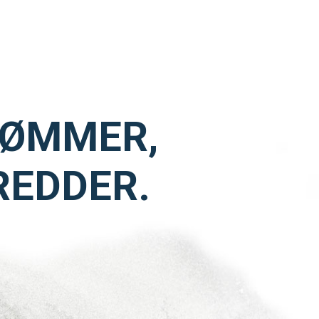
UTDANNING
VØMMER,
REDDER.