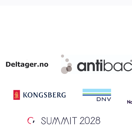
Barneidrett
Ungdomsidrett
Para svømmeidrett for alle
Bredde og folkehelse
Skolesvømming
Svømmeanlegg
Ledige stillinger