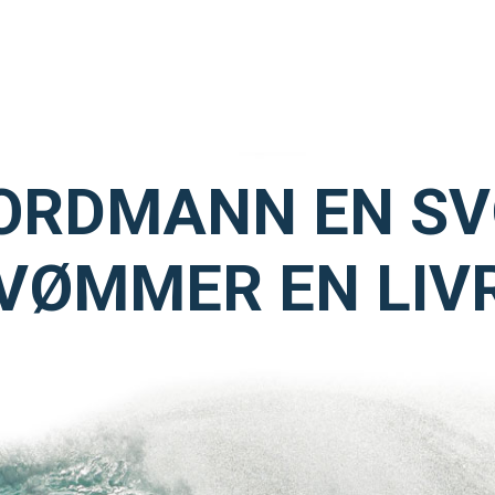
TRYGG I VANN
SVØM LANGT
LIVETIMING.NO
FORBUNDSTINGET
ORDMANN EN S
VØMMER EN LIV