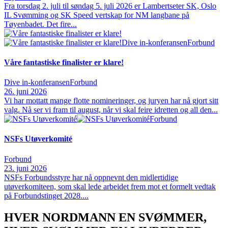
Fra torsdag 2. juli til søndag 5. juli 2026 er Lambertseter SK, Oslo
IL Svømming og SK Speed vertskap for NM langbane på
Tøyenbadet. Det fire...
Dive in-konferansen
Forbund
Våre fantastiske finalister er klare!
Dive in-konferansen
Forbund
26. juni 2026
Vi har mottatt mange flotte nomineringer, og juryen har nå gjort sitt
valg. Nå ser vi fram til august, når vi skal feire idretten og all den...
Forbund
NSFs Utøverkomité
Forbund
23. juni 2026
NSFs Forbundsstyre har nå oppnevnt den midlertidige
utøverkomiteen, som skal lede arbeidet frem mot et formelt vedtak
på Forbundstinget 2028....
HVER NORDMANN EN SVØMMER,