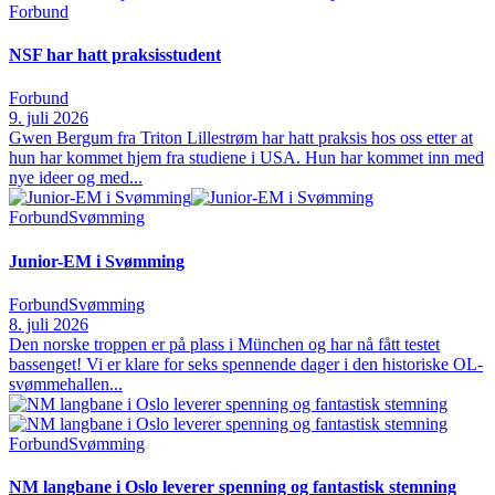
Forbund
NSF har hatt praksisstudent
Forbund
9. juli 2026
Gwen Bergum fra Triton Lillestrøm har hatt praksis hos oss etter at
hun har kommet hjem fra studiene i USA. Hun har kommet inn med
nye ideer og med...
Forbund
Svømming
Junior-EM i Svømming
Forbund
Svømming
8. juli 2026
Den norske troppen er på plass i München og har nå fått testet
bassenget! Vi er klare for seks spennende dager i den historiske OL-
svømmehallen...
Forbund
Svømming
NM langbane i Oslo leverer spenning og fantastisk stemning