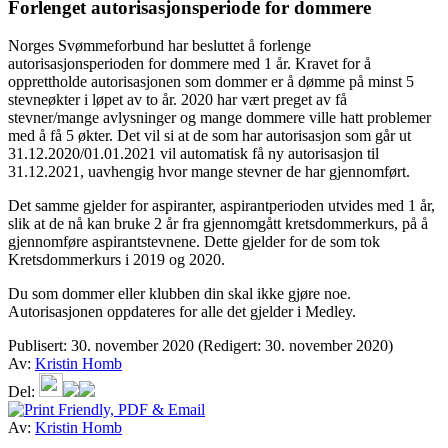
Forlenget autorisasjonsperiode for dommere
Norges Svømmeforbund har besluttet å forlenge
autorisasjonsperioden for dommere med 1 år. Kravet for å
opprettholde autorisasjonen som dommer er å dømme på minst 5
stevneøkter i løpet av to år. 2020 har vært preget av få
stevner/mange avlysninger og mange dommere ville hatt problemer
med å få 5 økter. Det vil si at de som har autorisasjon som går ut
31.12.2020/01.01.2021 vil automatisk få ny autorisasjon til
31.12.2021, uavhengig hvor mange stevner de har gjennomført.
Det samme gjelder for aspiranter, aspirantperioden utvides med 1 år,
slik at de nå kan bruke 2 år fra gjennomgått kretsdommerkurs, på å
gjennomføre aspirantstevnene. Dette gjelder for de som tok
Kretsdommerkurs i 2019 og 2020.
Du som dommer eller klubben din skal ikke gjøre noe.
Autorisasjonen oppdateres for alle det gjelder i Medley.
Publisert:
30. november 2020
(Redigert: 30. november 2020)
Av:
Kristin Homb
Del:
Av:
Kristin Homb