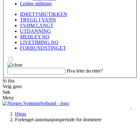
Ledige stillinger
IDRETTSBUTIKKEN
TRYGG I VANN
SVØM LANGT
UTDANNING
MEDLEY.NO
LIVETIMING.NO
FORBUNDSTINGET
Hva leter du etter?
Si ifra
Velg gren
Søk
Meny
Hjem
Forlenget autorisasjonsperiode for dommere