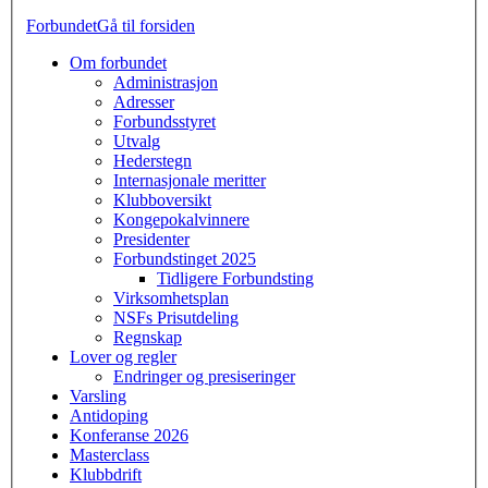
Forbundet
Gå til forsiden
Om forbundet
Administrasjon
Adresser
Forbundsstyret
Utvalg
Hederstegn
Internasjonale meritter
Klubboversikt
Kongepokalvinnere
Presidenter
Forbundstinget 2025
Tidligere Forbundsting
Virksomhetsplan
NSFs Prisutdeling
Regnskap
Lover og regler
Endringer og presiseringer
Varsling
Antidoping
Konferanse 2026
Masterclass
Klubbdrift