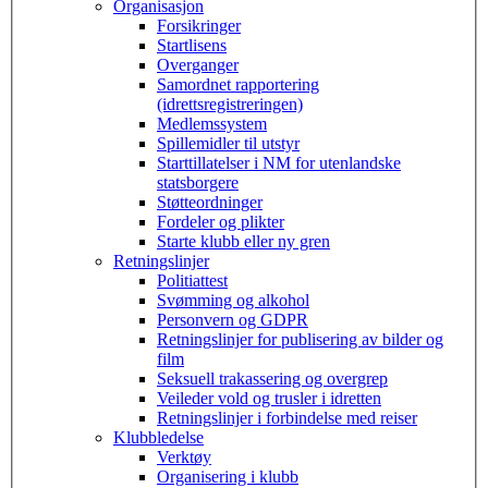
Organisasjon
Forsikringer
Startlisens
Overganger
Samordnet rapportering
(idrettsregistreringen)
Medlemssystem
Spillemidler til utstyr
Starttillatelser i NM for utenlandske
statsborgere
Støtteordninger
Fordeler og plikter
Starte klubb eller ny gren
Retningslinjer
Politiattest
Svømming og alkohol
Personvern og GDPR
Retningslinjer for publisering av bilder og
film
Seksuell trakassering og overgrep
Veileder vold og trusler i idretten
Retningslinjer i forbindelse med reiser
Klubbledelse
Verktøy
Organisering i klubb