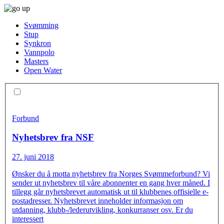
Svømming
Stup
Synkron
Vannpolo
Masters
Open Water
Forbund
Nyhetsbrev fra NSF
27. juni 2018
Ønsker du å motta nyhetsbrev fra Norges Svømmeforbund? Vi
sender ut nyhetsbrev til våre abonnenter en gang hver måned. I
tillegg går nyhetsbrevet automatisk ut til klubbenes offisielle e-
postadresser. Nyhetsbrevet inneholder informasjon om
utdanning, klubb-/lederutvikling, konkurranser osv. Er du
interessert