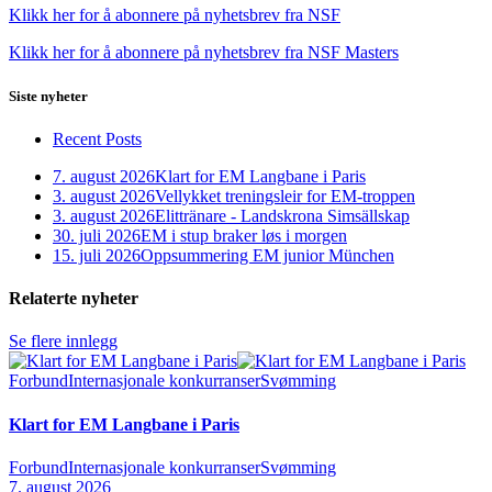
Klikk her for å abonnere på nyhetsbrev fra NSF
Klikk her for å abonnere på nyhetsbrev fra NSF Masters
Siste nyheter
Recent Posts
7. august 2026
Klart for EM Langbane i Paris
3. august 2026
Vellykket treningsleir for EM-troppen
3. august 2026
Elittränare - Landskrona Simsällskap
30. juli 2026
EM i stup braker løs i morgen
15. juli 2026
Oppsummering EM junior München
Relaterte nyheter
Se flere innlegg
Forbund
Internasjonale konkurranser
Svømming
Klart for EM Langbane i Paris
Forbund
Internasjonale konkurranser
Svømming
7. august 2026