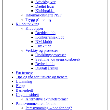
Arbeidsgiver
Daglig leder
Klubbpakka
Informasjonshefte NSF
Trygg på trening
Klubbutvikling
Klubbtyper
Breddeklubb
Konkurranseklubb
NM-klubb
Eliteklubb
Verktøy og prosesser
Utviklingsprosesser
Svømme- og grenskolebesøk
Bedre klubb
Digitalt årshjul
For trenere
Tips og råd for utøvere og trenere
Utdanning
Blogg
Barneidrett
Ungdomsidrett
Alternative aktivitetsformer
Para svømmeidrett for alle
Parasvømming – noe for deg?