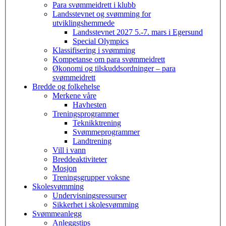
Para svømmeidrett i klubb
Landsstevnet og svømming for
utviklingshemmede
Landsstevnet 2027 5.-7. mars i Egersund
Special Olympics
Klassifisering i svømming
Kompetanse om para svømmeidrett
Økonomi og tilskuddsordninger – para
svømmeidrett
Bredde og folkehelse
Merkene våre
Havhesten
Treningsprogrammer
Teknikktrening
Svømmeprogrammer
Landtrening
Vill i vann
Breddeaktiviteter
Mosjon
Treningsgrupper voksne
Skolesvømming
Undervisningsressurser
Sikkerhet i skolesvømming
Svømmeanlegg
Anleggstips