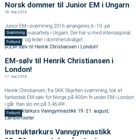
Norsk dommer til Junior EM i Ungarn
Ungdomsidrett
18. mai 2016
Junior EM i svømming 2016 arrangeres 6.-10. juli
Para svømmeidrett for alle
i Hodmezovasarhely i Ungarn. Der har vi med internasjonal
Svømming
dommer og leder i dommerutvalget ...
Forbund
Bredde og folkehelse
EM-sølv til Henrik Christiansen i
Skolesvømming
London!
17. mai 2016
Svømmeanlegg
Henrik Christiansen, fra SKK Skjetten svømming, tok et
fantastisk EM-sølv for Norge på 400m fri under EM i London
Ledige stillinger
i går. Han slo inn på 3.46,49!...
Forbund
IDRETTSBUTIKKEN
TRYGG I VANN
Instruktørkurs Vanngymnastikk