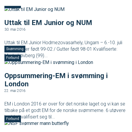
Forbund
Masterclass
Uttak til EM Junior og NUM
Klubbdrift
30. mai 2016
Klubbutvikling
Uttak til EM Junior Hodmezovasarhely, Ungarn – 6.-10. juli
2016 Jenter født 99-02 / Gutter født 98-01 Kvalifiserte:
Svømming
Marte Løvberg (99)...
For trenere
Forbund
Tips og råd for utøvere og trenere
Oppsummering-EM i svømming i
London
Utdanning
22. mai 2016
EM i London 2016 er over for det norske laget og vi kan se
Blogg
tilbake på et godt EM for de norske svømmerne. 6 utøvere
hadde kvalifisert seg til...
Forbund
Barneidrett