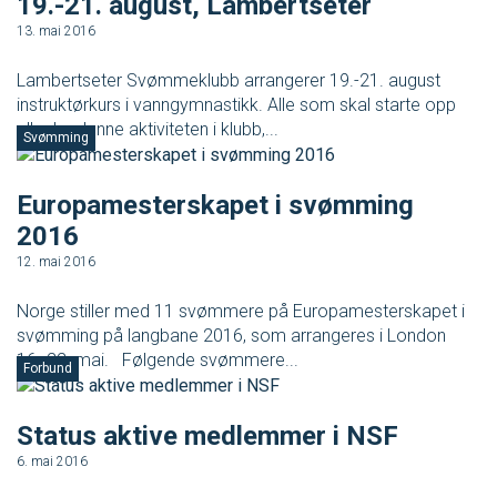
19.-21. august, Lambertseter
SVØM LANGT
UTDANNING
13. mai 2016
Lambertseter Svømmeklubb arrangerer 19.-21. august
MEDLEY.NO
LIVETIMING.NO
instruktørkurs i vanngymnastikk. Alle som skal starte opp
eller ha denne aktiviteten i klubb,...
Svømming
FORBUNDSTINGET
Europamesterskapet i svømming
2016
12. mai 2016
Norge stiller med 11 svømmere på Europamesterskapet i
svømming på langbane 2016, som arrangeres i London
16.-22. mai. Følgende svømmere...
Forbund
Status aktive medlemmer i NSF
6. mai 2016