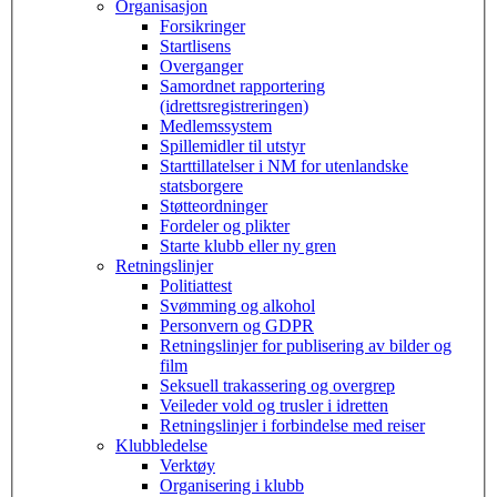
Organisasjon
Forsikringer
Startlisens
Overganger
Samordnet rapportering
(idrettsregistreringen)
Medlemssystem
Spillemidler til utstyr
Starttillatelser i NM for utenlandske
statsborgere
Støtteordninger
Fordeler og plikter
Starte klubb eller ny gren
Retningslinjer
Politiattest
Svømming og alkohol
Personvern og GDPR
Retningslinjer for publisering av bilder og
film
Seksuell trakassering og overgrep
Veileder vold og trusler i idretten
Retningslinjer i forbindelse med reiser
Klubbledelse
Verktøy
Organisering i klubb