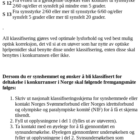
Fra evnen til å gjenkjenne objekter eller konturer til synsstyrke
S 12
2/60 og/eller et synsfelt på mindre enn 5 grader.
Fra synsstyrke 2/60 eller mer til synsstyrke 6/60 og/eller
S 13
synsfelt 5 grader eller mer til synsfelt 20 grader.
.
All klassifisering gjøres ved optimale lysforhold og ved best mulig
optisk korreksjon, det vil si at en utøver som har nytte av optiske
hjelpemidler skal benytte disse under klassifisering, enten disse skal
benyttes i konkurransen eller ikke.
Dersom du er synshemmet og ønsker å bli klassifisert for
deltakelse i konkurranser i Norge skal følgende fremgangsmåte
følges:
Skriv ut nasjonalt klassifiseringsskjema for synshemmede eller
kontakt Norges Svømmeforbund eller Norges idrettsforbund
og olympiske og paralympiske komité (NIF) for å få et skjema
tilsendt.
Fyll ut opplysningene i del 1 (fylles ut av utøveren).
Ta kontakt med en øyelege for å få gjennomført en
synsundersøkelse. Øyelegen gjennomfører undersøkelsen og
fyller ut opplysningene i del 2. Synsundersøkelsen som