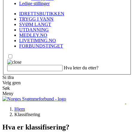
Ledige stillinger
IDRETTSBUTIKKEN
TRYGG I VANN
SVØM LANGT
UTDANNING
MEDLEY.NO
LIVETIMING.NO
FORBUNDSTINGET
Hva leter du etter?
Si ifra
Velg gren
Søk
Meny
Hjem
Klassifisering
Hva er klassifisering?