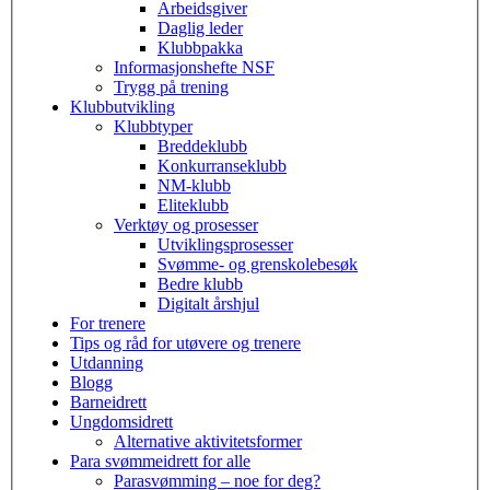
Arbeidsgiver
Daglig leder
Klubbpakka
Informasjonshefte NSF
Trygg på trening
Klubbutvikling
Klubbtyper
Breddeklubb
Konkurranseklubb
NM-klubb
Eliteklubb
Verktøy og prosesser
Utviklingsprosesser
Svømme- og grenskolebesøk
Bedre klubb
Digitalt årshjul
For trenere
Tips og råd for utøvere og trenere
Utdanning
Blogg
Barneidrett
Ungdomsidrett
Alternative aktivitetsformer
Para svømmeidrett for alle
Parasvømming – noe for deg?