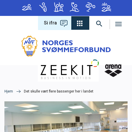
Si ifra
Forbundet
Om forbundet
Hva leter du etter?
Lover og regler
Varsling
Hjem
Det skulle vært flere bassenger her i landet
Antidoping
Konferanse 2026