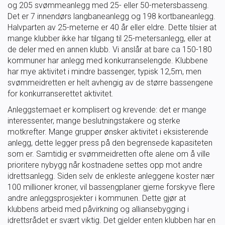
og 205 svømmeanlegg med 25- eller 50-metersbasseng.
Ungdomsidrett
Det er 7 innendørs langbaneanlegg og 198 kortbaneanlegg.
Halvparten av 25-meterne er 40 år eller eldre. Dette tilsier at
mange klubber ikke har tilgang til 25-metersanlegg, eller at
Para svømmeidrett for alle
de deler med en annen klubb. Vi anslår at bare ca 150-180
kommuner har anlegg med konkurranselengde. Klubbene
har mye aktivitet i mindre bassenger, typisk 12,5m, men
Bredde og folkehelse
svømmeidretten er helt avhengig av de større bassengene
for konkurranserettet aktivitet.
Skolesvømming
Anleggstemaet er komplisert og krevende: det er mange
interessenter, mange beslutningstakere og sterke
Svømmeanlegg
motkrefter. Mange grupper ønsker aktivitet i eksisterende
anlegg, dette legger press på den begrensede kapasiteten
som er. Samtidig er svømmeidretten ofte alene om å ville
Ledige stillinger
prioritere nybygg når kostnadene settes opp mot andre
idrettsanlegg. Siden selv de enkleste anleggene koster nær
100 millioner kroner, vil bassengplaner gjerne forskyve flere
andre anleggsprosjekter i kommunen. Dette gjør at
IDRETTSBUTIKKEN
TRYGG I VANN
klubbens arbeid med påvirkning og alliansebygging i
idrettsrådet er svært viktig. Det gjelder enten klubben har en