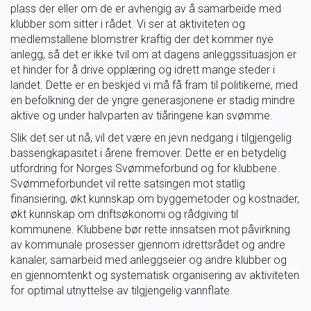
plass der eller om de er avhengig av å samarbeide med
SVØM LANGT
UTDANNING
klubber som sitter i rådet. Vi ser at aktiviteten og
medlemstallene blomstrer kraftig der det kommer nye
anlegg, så det er ikke tvil om at dagens anleggssituasjon er
MEDLEY.NO
LIVETIMING.NO
et hinder for å drive opplæring og idrett mange steder i
landet. Dette er en beskjed vi må få fram til politikerne, med
en befolkning der de yngre generasjonene er stadig mindre
FORBUNDSTINGET
aktive og under halvparten av tiåringene kan svømme.
Slik det ser ut nå, vil det være en jevn nedgang i tilgjengelig
bassengkapasitet i årene fremover. Dette er en betydelig
utfordring for Norges Svømmeforbund og for klubbene.
Svømmeforbundet vil rette satsingen mot statlig
finansiering, økt kunnskap om byggemetoder og kostnader,
økt kunnskap om driftsøkonomi og rådgiving til
kommunene. Klubbene bør rette innsatsen mot påvirkning
av kommunale prosesser gjennom idrettsrådet og andre
kanaler, samarbeid med anleggseier og andre klubber og
en gjennomtenkt og systematisk organisering av aktiviteten
for optimal utnyttelse av tilgjengelig vannflate.