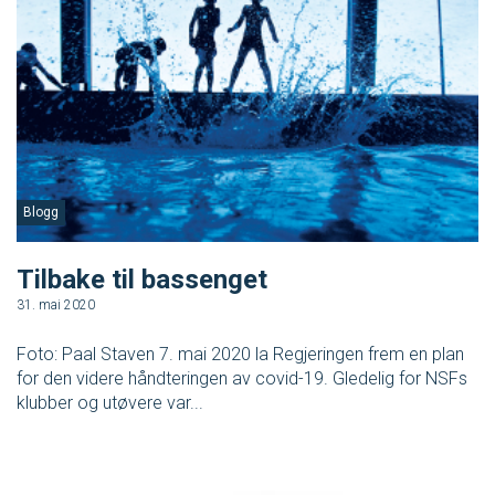
Blogg
B
Tilbake til bassenget
H
31. mai 2020
5.
Foto: Paal Staven 7. mai 2020 la Regjeringen frem en plan
I 
for den videre håndteringen av covid-19. Gledelig for NSFs
ak
klubber og utøvere var...
og