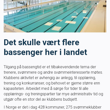
Masterclass
Klubbdrift
Klubbutvikling
Det skulle vært flere
For trenere
bassenger her i landet
Tips og råd for utøvere og trenere
Tilgang på bassengtid er et tilbakevendende tema der
trenere, svømmere og andre svømmeinteresserte møtes.
Utdanning
Klubbens aktivitet er avhengig av anlegg, til opplæring,
trening og konkurranser, og behovet er gjerne større enn
kapasiteten. Arbeidet med å sørge for tider til alle
Blogg
opplærings- og treningspartier tar mye administrativ tid og
utgjør ofte en stor del av klubbens budsjett.
Barneidrett
I Norge er det i dag 428 kommuner, 275 svømmeklubber